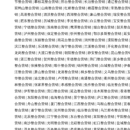
节整合营销
|
攀枝花整合营销
|
邢台整合营销
|
长治整合营销
|
通辽整合营销
双鸭山整合营销
|
山南整合营销
|
红桥整合营销
|
栖霞整合营销
|
常熟整合营
销
|
高港整合营销
|
泗洪整合营销
|
西湖整合营销
|
象山整合营销
|
瑞安整合
销
|
肥东整合营销
|
历城整合营销
|
李沧整合营销
|
白云整合营销
|
宝安整合
营销
|
宁德整合营销
|
淮南整合营销
|
鹰潭整合营销
|
烟台整合营销
|
韶关整
营销
|
泸州整合营销
|
保定整合营销
|
忻州整合营销
|
鄂尔多斯整合营销
|
延
曲整合营销
|
东丽整合营销
|
雨花台整合营销
|
润州整合营销
|
溧阳整合营销
滨江整合营销
|
乐清整合营销
|
海宁整合营销
|
兰溪整合营销
|
开化整合营销
龙岗整合营销
|
大渡口整合营销
|
朝阳整合营销
|
静安整合营销
|
昆山整合营
销
|
湛江整合营销
|
贺州整合营销
|
常德整合营销
|
荆门整合营销
|
新乡整合
整合营销
|
张掖整合营销
|
喀什整合营销
|
锦州整合营销
|
白城整合营销
|
伊
汪整合营销
|
萧山整合营销
|
龙港整合营销
|
桐乡整合营销
|
义乌整合营销
|
华整合营销
|
渝北整合营销
|
卢湾整合营销
|
南通整合营销
|
衢州整合营销
|
林整合营销
|
张家界整合营销
|
孝感整合营销
|
焦作整合营销
|
临沧整合营销
营销
|
伊犁整合营销
|
营口整合营销
|
延边整合营销
|
佳木斯整合营销
|
香港
合营销
|
东阳整合营销
|
临海整合营销
|
景宁整合营销
|
庐江整合营销
|
济阳
合营销
|
舟山整合营销
|
厦门整合营销
|
江西整合营销
|
马鞍山整合营销
|
宜
整合营销
|
遂宁整合营销
|
沧州整合营销
|
临汾整合营销
|
乌兰察布整合营销
营销
|
北辰整合营销
|
江宁整合营销
|
东台整合营销
|
富阳整合营销
|
平阳整
营销
|
南沙整合营销
|
光明整合营销
|
北碚整合营销
|
虹口整合营销
|
盐城整
营销
|
茂名整合营销
|
百色整合营销
|
娄底整合营销
|
黄冈整合营销
|
许昌整