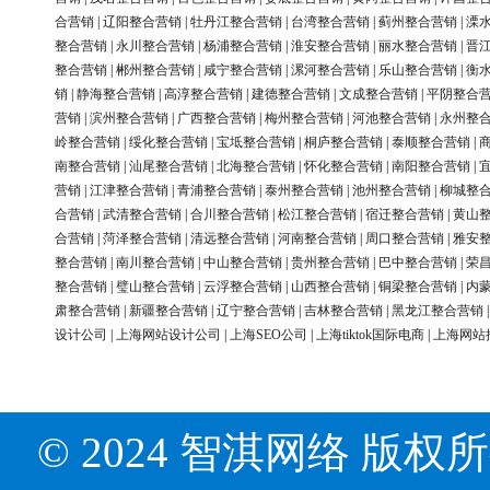
合营销
|
辽阳整合营销
|
牡丹江整合营销
|
台湾整合营销
|
蓟州整合营销
|
溧
整合营销
|
永川整合营销
|
杨浦整合营销
|
淮安整合营销
|
丽水整合营销
|
晋
整合营销
|
郴州整合营销
|
咸宁整合营销
|
漯河整合营销
|
乐山整合营销
|
衡
销
|
静海整合营销
|
高淳整合营销
|
建德整合营销
|
文成整合营销
|
平阴整合
营销
|
滨州整合营销
|
广西整合营销
|
梅州整合营销
|
河池整合营销
|
永州整
岭整合营销
|
绥化整合营销
|
宝坻整合营销
|
桐庐整合营销
|
泰顺整合营销
|
南整合营销
|
汕尾整合营销
|
北海整合营销
|
怀化整合营销
|
南阳整合营销
|
营销
|
江津整合营销
|
青浦整合营销
|
泰州整合营销
|
池州整合营销
|
柳城整
合营销
|
武清整合营销
|
合川整合营销
|
松江整合营销
|
宿迁整合营销
|
黄山
合营销
|
菏泽整合营销
|
清远整合营销
|
河南整合营销
|
周口整合营销
|
雅安
整合营销
|
南川整合营销
|
中山整合营销
|
贵州整合营销
|
巴中整合营销
|
荣
整合营销
|
璧山整合营销
|
云浮整合营销
|
山西整合营销
|
铜梁整合营销
|
内
肃整合营销
|
新疆整合营销
|
辽宁整合营销
|
吉林整合营销
|
黑龙江整合营销
设计公司
|
上海网站设计公司
|
上海SEO公司
|
上海tiktok国际电商
|
上海网站
© 2024 智淇网络 版权所有 Al