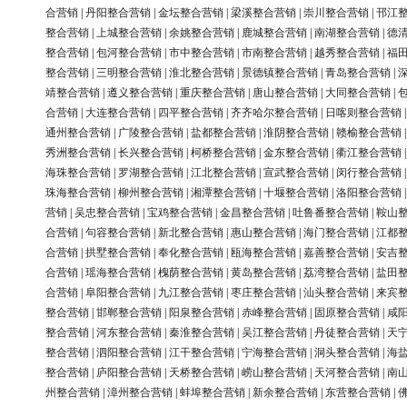
合营销
|
丹阳整合营销
|
金坛整合营销
|
梁溪整合营销
|
崇川整合营销
|
邗江
整合营销
|
上城整合营销
|
余姚整合营销
|
鹿城整合营销
|
南湖整合营销
|
德
整合营销
|
包河整合营销
|
市中整合营销
|
市南整合营销
|
越秀整合营销
|
福
整合营销
|
三明整合营销
|
淮北整合营销
|
景德镇整合营销
|
青岛整合营销
|
靖整合营销
|
遵义整合营销
|
重庆整合营销
|
唐山整合营销
|
大同整合营销
|
合营销
|
大连整合营销
|
四平整合营销
|
齐齐哈尔整合营销
|
日喀则整合营销
通州整合营销
|
广陵整合营销
|
盐都整合营销
|
淮阴整合营销
|
赣榆整合营销
秀洲整合营销
|
长兴整合营销
|
柯桥整合营销
|
金东整合营销
|
衢江整合营销
海珠整合营销
|
罗湖整合营销
|
江北整合营销
|
宣武整合营销
|
闵行整合营销
珠海整合营销
|
柳州整合营销
|
湘潭整合营销
|
十堰整合营销
|
洛阳整合营销
营销
|
吴忠整合营销
|
宝鸡整合营销
|
金昌整合营销
|
吐鲁番整合营销
|
鞍山
合营销
|
句容整合营销
|
新北整合营销
|
惠山整合营销
|
海门整合营销
|
江都
合营销
|
拱墅整合营销
|
奉化整合营销
|
瓯海整合营销
|
嘉善整合营销
|
安吉
合营销
|
瑶海整合营销
|
槐荫整合营销
|
黄岛整合营销
|
荔湾整合营销
|
盐田
合营销
|
阜阳整合营销
|
九江整合营销
|
枣庄整合营销
|
汕头整合营销
|
来宾
整合营销
|
邯郸整合营销
|
阳泉整合营销
|
赤峰整合营销
|
固原整合营销
|
咸
整合营销
|
河东整合营销
|
秦淮整合营销
|
吴江整合营销
|
丹徒整合营销
|
天
整合营销
|
泗阳整合营销
|
江干整合营销
|
宁海整合营销
|
洞头整合营销
|
海
整合营销
|
庐阳整合营销
|
天桥整合营销
|
崂山整合营销
|
天河整合营销
|
南
州整合营销
|
漳州整合营销
|
蚌埠整合营销
|
新余整合营销
|
东营整合营销
|