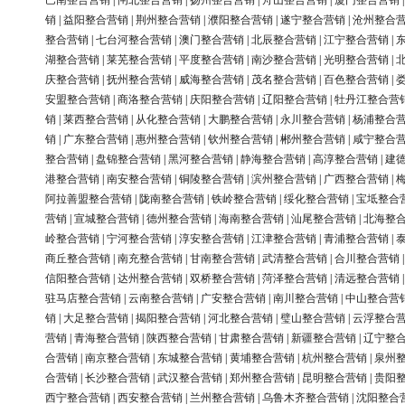
巴南整合营销
|
闸北整合营销
|
扬州整合营销
|
舟山整合营销
|
厦门整合营销
销
|
益阳整合营销
|
荆州整合营销
|
濮阳整合营销
|
遂宁整合营销
|
沧州整合
整合营销
|
七台河整合营销
|
澳门整合营销
|
北辰整合营销
|
江宁整合营销
|
湖整合营销
|
莱芜整合营销
|
平度整合营销
|
南沙整合营销
|
光明整合营销
|
庆整合营销
|
抚州整合营销
|
威海整合营销
|
茂名整合营销
|
百色整合营销
|
安盟整合营销
|
商洛整合营销
|
庆阳整合营销
|
辽阳整合营销
|
牡丹江整合营
销
|
莱西整合营销
|
从化整合营销
|
大鹏整合营销
|
永川整合营销
|
杨浦整合
销
|
广东整合营销
|
惠州整合营销
|
钦州整合营销
|
郴州整合营销
|
咸宁整合
整合营销
|
盘锦整合营销
|
黑河整合营销
|
静海整合营销
|
高淳整合营销
|
建
港整合营销
|
南安整合营销
|
铜陵整合营销
|
滨州整合营销
|
广西整合营销
|
阿拉善盟整合营销
|
陇南整合营销
|
铁岭整合营销
|
绥化整合营销
|
宝坻整合
营销
|
宣城整合营销
|
德州整合营销
|
海南整合营销
|
汕尾整合营销
|
北海整
岭整合营销
|
宁河整合营销
|
淳安整合营销
|
江津整合营销
|
青浦整合营销
|
商丘整合营销
|
南充整合营销
|
甘南整合营销
|
武清整合营销
|
合川整合营销
信阳整合营销
|
达州整合营销
|
双桥整合营销
|
菏泽整合营销
|
清远整合营销
驻马店整合营销
|
云南整合营销
|
广安整合营销
|
南川整合营销
|
中山整合营
销
|
大足整合营销
|
揭阳整合营销
|
河北整合营销
|
璧山整合营销
|
云浮整合
营销
|
青海整合营销
|
陕西整合营销
|
甘肃整合营销
|
新疆整合营销
|
辽宁整
合营销
|
南京整合营销
|
东城整合营销
|
黄埔整合营销
|
杭州整合营销
|
泉州
合营销
|
长沙整合营销
|
武汉整合营销
|
郑州整合营销
|
昆明整合营销
|
贵阳
西宁整合营销
|
西安整合营销
|
兰州整合营销
|
乌鲁木齐整合营销
|
沈阳整合