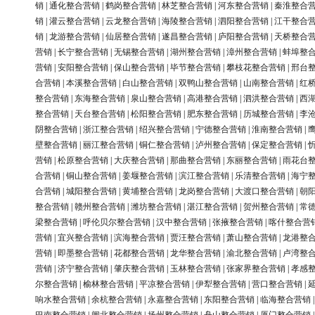
销
|
通化整合营销
|
鹤岗整合营销
|
林芝整合营销
|
河东整合营销
|
秦淮整合
销
|
灌云整合营销
|
云龙整合营销
|
海陵整合营销
|
泗阳整合营销
|
江干整合
销
|
龙游整合营销
|
仙居整合营销
|
遂昌整合营销
|
庐阳整合营销
|
天桥整合
营销
|
长宁整合营销
|
无锡整合营销
|
湖州整合营销
|
漳州整合营销
|
蚌埠整
营销
|
安阳整合营销
|
保山整合营销
|
毕节整合营销
|
攀枝花整合营销
|
邢台
合营销
|
本溪整合营销
|
白山整合营销
|
双鸭山整合营销
|
山南整合营销
|
红
整合营销
|
东海整合营销
|
泉山整合营销
|
高港整合营销
|
泗洪整合营销
|
西
整合营销
|
天台整合营销
|
松阳整合营销
|
肥东整合营销
|
历城整合营销
|
李
阴整合营销
|
浙江整合营销
|
绍兴整合营销
|
宁德整合营销
|
淮南整合营销
|
壁整合营销
|
丽江整合营销
|
铜仁整合营销
|
泸州整合营销
|
保定整合营销
|
营销
|
松原整合营销
|
大庆整合营销
|
那曲整合营销
|
东丽整合营销
|
雨花台
合营销
|
铜山整合营销
|
姜堰整合营销
|
滨江整合营销
|
乐清整合营销
|
海宁
合营销
|
城阳整合营销
|
黄埔整合营销
|
龙岗整合营销
|
大渡口整合营销
|
朝
整合营销
|
赣州整合营销
|
潍坊整合营销
|
湛江整合营销
|
贺州整合营销
|
常
梁整合营销
|
呼伦贝尔整合营销
|
汉中整合营销
|
张掖整合营销
|
喀什整合营
营销
|
宜兴整合营销
|
滨海整合营销
|
贾汪整合营销
|
萧山整合营销
|
龙港整
营销
|
即墨整合营销
|
花都整合营销
|
龙华整合营销
|
渝北整合营销
|
卢湾整
营销
|
济宁整合营销
|
肇庆整合营销
|
玉林整合营销
|
张家界整合营销
|
孝感
尔整合营销
|
榆林整合营销
|
平凉整合营销
|
伊犁整合营销
|
营口整合营销
|
响水整合营销
|
余杭整合营销
|
永嘉整合营销
|
东阳整合营销
|
临海整合营销