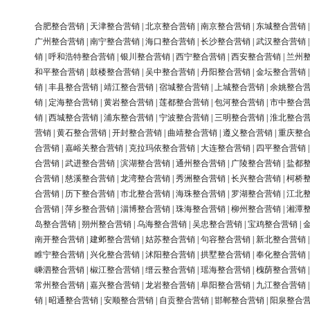
合肥整合营销
|
天津整合营销
|
北京整合营销
|
南京整合营销
|
东城整合营销
广州整合营销
|
南宁整合营销
|
海口整合营销
|
长沙整合营销
|
武汉整合营销
销
|
呼和浩特整合营销
|
银川整合营销
|
西宁整合营销
|
西安整合营销
|
兰州
和平整合营销
|
鼓楼整合营销
|
吴中整合营销
|
丹阳整合营销
|
金坛整合营销
销
|
丰县整合营销
|
靖江整合营销
|
宿城整合营销
|
上城整合营销
|
余姚整合
销
|
定海整合营销
|
黄岩整合营销
|
莲都整合营销
|
包河整合营销
|
市中整合
销
|
西城整合营销
|
浦东整合营销
|
宁波整合营销
|
三明整合营销
|
淮北整合
营销
|
黄石整合营销
|
开封整合营销
|
曲靖整合营销
|
遵义整合营销
|
重庆整
合营销
|
嘉峪关整合营销
|
克拉玛依整合营销
|
大连整合营销
|
四平整合营销
合营销
|
武进整合营销
|
滨湖整合营销
|
通州整合营销
|
广陵整合营销
|
盐都
合营销
|
慈溪整合营销
|
龙湾整合营销
|
秀洲整合营销
|
长兴整合营销
|
柯桥
合营销
|
历下整合营销
|
市北整合营销
|
海珠整合营销
|
罗湖整合营销
|
江北
合营销
|
萍乡整合营销
|
淄博整合营销
|
珠海整合营销
|
柳州整合营销
|
湘潭
岛整合营销
|
朔州整合营销
|
乌海整合营销
|
吴忠整合营销
|
宝鸡整合营销
|
南开整合营销
|
建邺整合营销
|
姑苏整合营销
|
句容整合营销
|
新北整合营销
睢宁整合营销
|
兴化整合营销
|
沭阳整合营销
|
拱墅整合营销
|
奉化整合营销
嵊泗整合营销
|
椒江整合营销
|
缙云整合营销
|
瑶海整合营销
|
槐荫整合营销
常州整合营销
|
嘉兴整合营销
|
龙岩整合营销
|
阜阳整合营销
|
九江整合营销
销
|
昭通整合营销
|
安顺整合营销
|
自贡整合营销
|
邯郸整合营销
|
阳泉整合