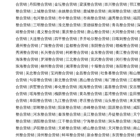
合营销
|
丹阳整合营销
|
金坛整合营销
|
梁溪整合营销
|
崇川整合营销
|
邗江
整合营销
|
上城整合营销
|
余姚整合营销
|
鹿城整合营销
|
南湖整合营销
|
德
整合营销
|
包河整合营销
|
市中整合营销
|
市南整合营销
|
越秀整合营销
|
福
整合营销
|
三明整合营销
|
淮北整合营销
|
景德镇整合营销
|
青岛整合营销
|
靖整合营销
|
遵义整合营销
|
重庆整合营销
|
唐山整合营销
|
大同整合营销
|
合营销
|
大连整合营销
|
四平整合营销
|
齐齐哈尔整合营销
|
日喀则整合营销
通州整合营销
|
广陵整合营销
|
盐都整合营销
|
淮阴整合营销
|
赣榆整合营销
秀洲整合营销
|
长兴整合营销
|
柯桥整合营销
|
金东整合营销
|
衢江整合营销
海珠整合营销
|
罗湖整合营销
|
江北整合营销
|
宣武整合营销
|
闵行整合营销
珠海整合营销
|
柳州整合营销
|
湘潭整合营销
|
十堰整合营销
|
洛阳整合营销
营销
|
吴忠整合营销
|
宝鸡整合营销
|
金昌整合营销
|
吐鲁番整合营销
|
鞍山
合营销
|
句容整合营销
|
新北整合营销
|
惠山整合营销
|
海门整合营销
|
江都
合营销
|
拱墅整合营销
|
奉化整合营销
|
瓯海整合营销
|
嘉善整合营销
|
安吉
合营销
|
瑶海整合营销
|
槐荫整合营销
|
黄岛整合营销
|
荔湾整合营销
|
盐田
合营销
|
阜阳整合营销
|
九江整合营销
|
枣庄整合营销
|
汕头整合营销
|
来宾
整合营销
|
邯郸整合营销
|
阳泉整合营销
|
赤峰整合营销
|
固原整合营销
|
咸
整合营销
|
河东整合营销
|
秦淮整合营销
|
吴江整合营销
|
丹徒整合营销
|
天
整合营销
|
泗阳整合营销
|
江干整合营销
|
宁海整合营销
|
洞头整合营销
|
海
整合营销
|
庐阳整合营销
|
天桥整合营销
|
崂山整合营销
|
天河整合营销
|
南
州整合营销
|
漳州整合营销
|
蚌埠整合营销
|
新余整合营销
|
东营整合营销
|