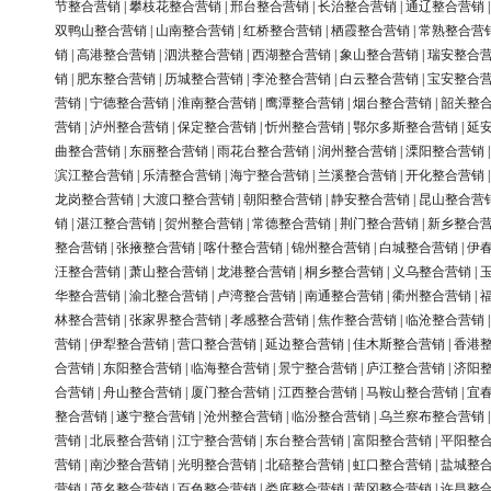
节整合营销
|
攀枝花整合营销
|
邢台整合营销
|
长治整合营销
|
通辽整合营销
双鸭山整合营销
|
山南整合营销
|
红桥整合营销
|
栖霞整合营销
|
常熟整合营
销
|
高港整合营销
|
泗洪整合营销
|
西湖整合营销
|
象山整合营销
|
瑞安整合
销
|
肥东整合营销
|
历城整合营销
|
李沧整合营销
|
白云整合营销
|
宝安整合
营销
|
宁德整合营销
|
淮南整合营销
|
鹰潭整合营销
|
烟台整合营销
|
韶关整
营销
|
泸州整合营销
|
保定整合营销
|
忻州整合营销
|
鄂尔多斯整合营销
|
延
曲整合营销
|
东丽整合营销
|
雨花台整合营销
|
润州整合营销
|
溧阳整合营销
滨江整合营销
|
乐清整合营销
|
海宁整合营销
|
兰溪整合营销
|
开化整合营销
龙岗整合营销
|
大渡口整合营销
|
朝阳整合营销
|
静安整合营销
|
昆山整合营
销
|
湛江整合营销
|
贺州整合营销
|
常德整合营销
|
荆门整合营销
|
新乡整合
整合营销
|
张掖整合营销
|
喀什整合营销
|
锦州整合营销
|
白城整合营销
|
伊
汪整合营销
|
萧山整合营销
|
龙港整合营销
|
桐乡整合营销
|
义乌整合营销
|
华整合营销
|
渝北整合营销
|
卢湾整合营销
|
南通整合营销
|
衢州整合营销
|
林整合营销
|
张家界整合营销
|
孝感整合营销
|
焦作整合营销
|
临沧整合营销
营销
|
伊犁整合营销
|
营口整合营销
|
延边整合营销
|
佳木斯整合营销
|
香港
合营销
|
东阳整合营销
|
临海整合营销
|
景宁整合营销
|
庐江整合营销
|
济阳
合营销
|
舟山整合营销
|
厦门整合营销
|
江西整合营销
|
马鞍山整合营销
|
宜
整合营销
|
遂宁整合营销
|
沧州整合营销
|
临汾整合营销
|
乌兰察布整合营销
营销
|
北辰整合营销
|
江宁整合营销
|
东台整合营销
|
富阳整合营销
|
平阳整
营销
|
南沙整合营销
|
光明整合营销
|
北碚整合营销
|
虹口整合营销
|
盐城整
营销
|
茂名整合营销
|
百色整合营销
|
娄底整合营销
|
黄冈整合营销
|
许昌整