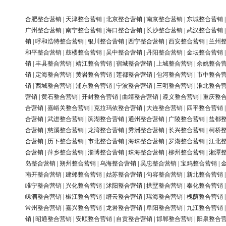
合肥整合营销
|
天津整合营销
|
北京整合营销
|
南京整合营销
|
东城整合营销
广州整合营销
|
南宁整合营销
|
海口整合营销
|
长沙整合营销
|
武汉整合营销
销
|
呼和浩特整合营销
|
银川整合营销
|
西宁整合营销
|
西安整合营销
|
兰州
和平整合营销
|
鼓楼整合营销
|
吴中整合营销
|
丹阳整合营销
|
金坛整合营销
销
|
丰县整合营销
|
靖江整合营销
|
宿城整合营销
|
上城整合营销
|
余姚整合
销
|
定海整合营销
|
黄岩整合营销
|
莲都整合营销
|
包河整合营销
|
市中整合
销
|
西城整合营销
|
浦东整合营销
|
宁波整合营销
|
三明整合营销
|
淮北整合
营销
|
黄石整合营销
|
开封整合营销
|
曲靖整合营销
|
遵义整合营销
|
重庆整
合营销
|
嘉峪关整合营销
|
克拉玛依整合营销
|
大连整合营销
|
四平整合营销
合营销
|
武进整合营销
|
滨湖整合营销
|
通州整合营销
|
广陵整合营销
|
盐都
合营销
|
慈溪整合营销
|
龙湾整合营销
|
秀洲整合营销
|
长兴整合营销
|
柯桥
合营销
|
历下整合营销
|
市北整合营销
|
海珠整合营销
|
罗湖整合营销
|
江北
合营销
|
萍乡整合营销
|
淄博整合营销
|
珠海整合营销
|
柳州整合营销
|
湘潭
岛整合营销
|
朔州整合营销
|
乌海整合营销
|
吴忠整合营销
|
宝鸡整合营销
|
南开整合营销
|
建邺整合营销
|
姑苏整合营销
|
句容整合营销
|
新北整合营销
睢宁整合营销
|
兴化整合营销
|
沭阳整合营销
|
拱墅整合营销
|
奉化整合营销
嵊泗整合营销
|
椒江整合营销
|
缙云整合营销
|
瑶海整合营销
|
槐荫整合营销
常州整合营销
|
嘉兴整合营销
|
龙岩整合营销
|
阜阳整合营销
|
九江整合营销
销
|
昭通整合营销
|
安顺整合营销
|
自贡整合营销
|
邯郸整合营销
|
阳泉整合