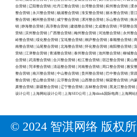
合营销
|
辽阳整合营销
|
牡丹江整合营销
|
台湾整合营销
|
蓟州整合营销
|
溧
整合营销
|
永川整合营销
|
杨浦整合营销
|
淮安整合营销
|
丽水整合营销
|
晋
整合营销
|
郴州整合营销
|
咸宁整合营销
|
漯河整合营销
|
乐山整合营销
|
衡
销
|
静海整合营销
|
高淳整合营销
|
建德整合营销
|
文成整合营销
|
平阴整合
营销
|
滨州整合营销
|
广西整合营销
|
梅州整合营销
|
河池整合营销
|
永州整
岭整合营销
|
绥化整合营销
|
宝坻整合营销
|
桐庐整合营销
|
泰顺整合营销
|
南整合营销
|
汕尾整合营销
|
北海整合营销
|
怀化整合营销
|
南阳整合营销
|
营销
|
江津整合营销
|
青浦整合营销
|
泰州整合营销
|
池州整合营销
|
柳城整
合营销
|
武清整合营销
|
合川整合营销
|
松江整合营销
|
宿迁整合营销
|
黄山
合营销
|
菏泽整合营销
|
清远整合营销
|
河南整合营销
|
周口整合营销
|
雅安
整合营销
|
南川整合营销
|
中山整合营销
|
贵州整合营销
|
巴中整合营销
|
荣
整合营销
|
璧山整合营销
|
云浮整合营销
|
山西整合营销
|
铜梁整合营销
|
内
肃整合营销
|
新疆整合营销
|
辽宁整合营销
|
吉林整合营销
|
黑龙江整合营销
设计公司
|
上海网站设计公司
|
上海SEO公司
|
上海tiktok国际电商
|
上海网站
© 2024 智淇网络 版权所有 Al