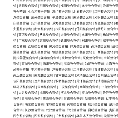
巴南整合营销
|
闸北整合营销
|
扬州整合营销
|
舟山整合营销
|
厦门整合营销
销
|
益阳整合营销
|
荆州整合营销
|
濮阳整合营销
|
遂宁整合营销
|
沧州整合
整合营销
|
七台河整合营销
|
澳门整合营销
|
北辰整合营销
|
江宁整合营销
|
湖整合营销
|
莱芜整合营销
|
平度整合营销
|
南沙整合营销
|
光明整合营销
|
庆整合营销
|
抚州整合营销
|
威海整合营销
|
茂名整合营销
|
百色整合营销
|
安盟整合营销
|
商洛整合营销
|
庆阳整合营销
|
辽阳整合营销
|
牡丹江整合营
销
|
莱西整合营销
|
从化整合营销
|
大鹏整合营销
|
永川整合营销
|
杨浦整合
销
|
广东整合营销
|
惠州整合营销
|
钦州整合营销
|
郴州整合营销
|
咸宁整合
整合营销
|
盘锦整合营销
|
黑河整合营销
|
静海整合营销
|
高淳整合营销
|
建
港整合营销
|
南安整合营销
|
铜陵整合营销
|
滨州整合营销
|
广西整合营销
|
阿拉善盟整合营销
|
陇南整合营销
|
铁岭整合营销
|
绥化整合营销
|
宝坻整合
营销
|
宣城整合营销
|
德州整合营销
|
海南整合营销
|
汕尾整合营销
|
北海整
岭整合营销
|
宁河整合营销
|
淳安整合营销
|
江津整合营销
|
青浦整合营销
|
商丘整合营销
|
南充整合营销
|
甘南整合营销
|
武清整合营销
|
合川整合营销
信阳整合营销
|
达州整合营销
|
双桥整合营销
|
菏泽整合营销
|
清远整合营销
驻马店整合营销
|
云南整合营销
|
广安整合营销
|
南川整合营销
|
中山整合营
销
|
大足整合营销
|
揭阳整合营销
|
河北整合营销
|
璧山整合营销
|
云浮整合
营销
|
青海整合营销
|
陕西整合营销
|
甘肃整合营销
|
新疆整合营销
|
辽宁整
合营销
|
南京整合营销
|
东城整合营销
|
黄埔整合营销
|
杭州整合营销
|
泉州
合营销
|
长沙整合营销
|
武汉整合营销
|
郑州整合营销
|
昆明整合营销
|
贵阳
西宁整合营销
|
西安整合营销
|
兰州整合营销
|
乌鲁木齐整合营销
|
沈阳整合