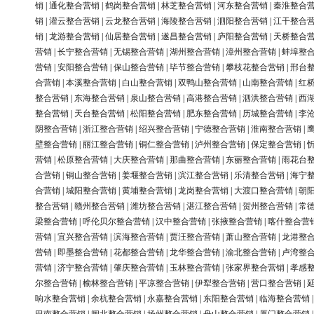
销
|
通化整合营销
|
鹤岗整合营销
|
林芝整合营销
|
河东整合营销
|
秦淮整合
销
|
灌云整合营销
|
云龙整合营销
|
海陵整合营销
|
泗阳整合营销
|
江干整合
销
|
龙游整合营销
|
仙居整合营销
|
遂昌整合营销
|
庐阳整合营销
|
天桥整合
营销
|
长宁整合营销
|
无锡整合营销
|
湖州整合营销
|
漳州整合营销
|
蚌埠整
营销
|
安阳整合营销
|
保山整合营销
|
毕节整合营销
|
攀枝花整合营销
|
邢台
合营销
|
本溪整合营销
|
白山整合营销
|
双鸭山整合营销
|
山南整合营销
|
红
整合营销
|
东海整合营销
|
泉山整合营销
|
高港整合营销
|
泗洪整合营销
|
西
整合营销
|
天台整合营销
|
松阳整合营销
|
肥东整合营销
|
历城整合营销
|
李
阴整合营销
|
浙江整合营销
|
绍兴整合营销
|
宁德整合营销
|
淮南整合营销
|
壁整合营销
|
丽江整合营销
|
铜仁整合营销
|
泸州整合营销
|
保定整合营销
|
营销
|
松原整合营销
|
大庆整合营销
|
那曲整合营销
|
东丽整合营销
|
雨花台
合营销
|
铜山整合营销
|
姜堰整合营销
|
滨江整合营销
|
乐清整合营销
|
海宁
合营销
|
城阳整合营销
|
黄埔整合营销
|
龙岗整合营销
|
大渡口整合营销
|
朝
整合营销
|
赣州整合营销
|
潍坊整合营销
|
湛江整合营销
|
贺州整合营销
|
常
梁整合营销
|
呼伦贝尔整合营销
|
汉中整合营销
|
张掖整合营销
|
喀什整合营
营销
|
宜兴整合营销
|
滨海整合营销
|
贾汪整合营销
|
萧山整合营销
|
龙港整
营销
|
即墨整合营销
|
花都整合营销
|
龙华整合营销
|
渝北整合营销
|
卢湾整
营销
|
济宁整合营销
|
肇庆整合营销
|
玉林整合营销
|
张家界整合营销
|
孝感
尔整合营销
|
榆林整合营销
|
平凉整合营销
|
伊犁整合营销
|
营口整合营销
|
响水整合营销
|
余杭整合营销
|
永嘉整合营销
|
东阳整合营销
|
临海整合营销