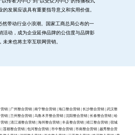
以传者为中心”到“以受众为中心”的传播模式
业的发展应该具有重要指导意义和实用价值。
必然带动行业小浪潮。国家工商总局公布的一
销活动，成为企业延伸品牌的公信度与品牌影
，未来也将主宰互联网营销。
合营销
|
广州整合营销
|
南宁整合营销
|
海口整合营销
|
长沙整合营销
|
武汉整
合营销
|
兰州整合营销
|
乌鲁木齐整合营销
|
沈阳整合营销
|
长春整合营销
|
哈
合营销
|
清江浦整合营销
|
海州整合营销
|
丰县整合营销
|
靖江整合营销
|
宿城
销
|
莲都整合营销
|
包河整合营销
|
市中整合营销
|
市南整合营销
|
越秀整合营