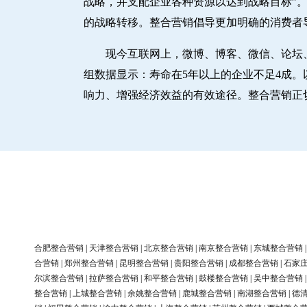
战略，并支配企业各种资源以达到战略目标”。
的战略转移。整合营销倡导更加明确的消费者
现今互联网上，微博、博客、微信、论坛
组数据显示：寿命在5年以上的企业不足4成
响力、增强经济效益的有效途径。整合营销正
合肥整合营销
|
天津整合营销
|
北京整合营销
|
南京整合营销
|
东城整合营销
合营销
|
郑州整合营销
|
昆明整合营销
|
贵阳整合营销
|
成都整合营销
|
石家
尔滨整合营销
|
拉萨整合营销
|
和平整合营销
|
鼓楼整合营销
|
吴中整合营销
整合营销
|
上城整合营销
|
余姚整合营销
|
鹿城整合营销
|
南湖整合营销
|
德