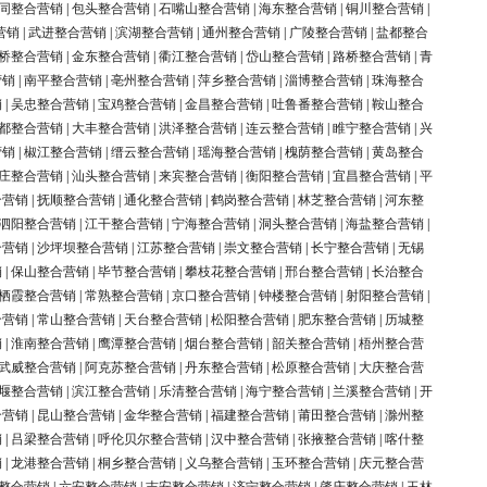
同整合营销
|
包头整合营销
|
石嘴山整合营销
|
海东整合营销
|
铜川整合营销
|
营销
|
武进整合营销
|
滨湖整合营销
|
通州整合营销
|
广陵整合营销
|
盐都整合
桥整合营销
|
金东整合营销
|
衢江整合营销
|
岱山整合营销
|
路桥整合营销
|
青
营销
|
南平整合营销
|
亳州整合营销
|
萍乡整合营销
|
淄博整合营销
|
珠海整合
销
|
吴忠整合营销
|
宝鸡整合营销
|
金昌整合营销
|
吐鲁番整合营销
|
鞍山整合
都整合营销
|
大丰整合营销
|
洪泽整合营销
|
连云整合营销
|
睢宁整合营销
|
兴
营销
|
椒江整合营销
|
缙云整合营销
|
瑶海整合营销
|
槐荫整合营销
|
黄岛整合
庄整合营销
|
汕头整合营销
|
来宾整合营销
|
衡阳整合营销
|
宜昌整合营销
|
平
合营销
|
抚顺整合营销
|
通化整合营销
|
鹤岗整合营销
|
林芝整合营销
|
河东整
泗阳整合营销
|
江干整合营销
|
宁海整合营销
|
洞头整合营销
|
海盐整合营销
|
合营销
|
沙坪坝整合营销
|
江苏整合营销
|
崇文整合营销
|
长宁整合营销
|
无锡
销
|
保山整合营销
|
毕节整合营销
|
攀枝花整合营销
|
邢台整合营销
|
长治整合
栖霞整合营销
|
常熟整合营销
|
京口整合营销
|
钟楼整合营销
|
射阳整合营销
|
合营销
|
常山整合营销
|
天台整合营销
|
松阳整合营销
|
肥东整合营销
|
历城整
销
|
淮南整合营销
|
鹰潭整合营销
|
烟台整合营销
|
韶关整合营销
|
梧州整合营
武威整合营销
|
阿克苏整合营销
|
丹东整合营销
|
松原整合营销
|
大庆整合营
堰整合营销
|
滨江整合营销
|
乐清整合营销
|
海宁整合营销
|
兰溪整合营销
|
开
合营销
|
昆山整合营销
|
金华整合营销
|
福建整合营销
|
莆田整合营销
|
滁州整
销
|
吕梁整合营销
|
呼伦贝尔整合营销
|
汉中整合营销
|
张掖整合营销
|
喀什整
销
|
龙港整合营销
|
桐乡整合营销
|
义乌整合营销
|
玉环整合营销
|
庆元整合营