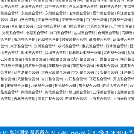
营销
|
渝北整合营销
|
卢湾整合营销
|
南通整合营销
|
衢州整合营销
|
福州整合营销
|
安徽
广元整合营销
|
承德整合营销
|
晋中整合营销
|
巴彦淖尔整合营销
|
榆林整合营销
|
平凉
余杭整合营销
|
永嘉整合营销
|
东阳整合营销
|
临海整合营销
|
景宁整合营销
|
庐江整合
合营销
|
马鞍山整合营销
|
宜春整合营销
|
泰安整合营销
|
江门整合营销
|
贵港整合营销
|
合营销
|
阜新整合营销
|
七台河整合营销
|
澳门整合营销
|
北辰整合营销
|
江宁整合营销
|
光明整合营销
|
北碚整合营销
|
虹口整合营销
|
盐城整合营销
|
台州整合营销
|
石狮整
整合营销
|
廊坊整合营销
|
运城整合营销
|
兴安盟整合营销
|
商洛整合营销
|
庆阳整合营
合营销
|
大鹏整合营销
|
永川整合营销
|
杨浦整合营销
|
淮安整合营销
|
丽水整合营销
|
晋
乐山整合营销
|
衡水整合营销
|
晋城整合营销
|
锡林郭勒盟整合营销
|
定西整合营销
|
盘
连云港整合营销
|
南安整合营销
|
铜陵整合营销
|
滨州整合营销
|
广西整合营销
|
梅州整
|
宝坻整合营销
|
桐庐整合营销
|
泰顺整合营销
|
商河整合营销
|
长寿整合营销
|
嘉定整
整合营销
|
葫芦岛整合营销
|
大兴安岭整合营销
|
宁河整合营销
|
淳安整合营销
|
江津整
南整合营销
|
武清整合营销
|
合川整合营销
|
松江整合营销
|
宿迁整合营销
|
黄山整合营
营销
|
雅安整合营销
|
万盛整合营销
|
莱芜整合营销
|
东莞整合营销
|
驻马店整合营销
|
云
大足整合营销
|
揭阳整合营销
|
河北整合营销
|
璧山整合营销
|
云浮整合营销
|
山西整合
整合营销
|
吉林整合营销
|
黑龙江整合营销
|
西藏整合营销
|
上海整合营销
|
上海会议展
2024 智淇网络 版权所有 All rights reserved.
沪ICP备2024094143号