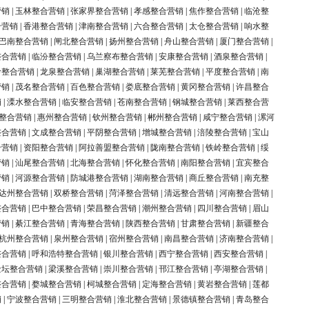
营销
|
玉林整合营销
|
张家界整合营销
|
孝感整合营销
|
焦作整合营销
|
临沧整
合营销
|
香港整合营销
|
津南整合营销
|
六合整合营销
|
太仓整合营销
|
响水整
巴南整合营销
|
闸北整合营销
|
扬州整合营销
|
舟山整合营销
|
厦门整合营销
|
整合营销
|
临汾整合营销
|
乌兰察布整合营销
|
安康整合营销
|
酒泉整合营销
|
岭整合营销
|
龙泉整合营销
|
巢湖整合营销
|
莱芜整合营销
|
平度整合营销
|
南
营销
|
茂名整合营销
|
百色整合营销
|
娄底整合营销
|
黄冈整合营销
|
许昌整合
销
|
溧水整合营销
|
临安整合营销
|
苍南整合营销
|
钢城整合营销
|
莱西整合营
整合营销
|
惠州整合营销
|
钦州整合营销
|
郴州整合营销
|
咸宁整合营销
|
漯河
整合营销
|
文成整合营销
|
平阴整合营销
|
增城整合营销
|
涪陵整合营销
|
宝山
合营销
|
资阳整合营销
|
阿拉善盟整合营销
|
陇南整合营销
|
铁岭整合营销
|
绥
营销
|
汕尾整合营销
|
北海整合营销
|
怀化整合营销
|
南阳整合营销
|
宜宾整合
营销
|
河源整合营销
|
防城港整合营销
|
湖南整合营销
|
商丘整合营销
|
南充整
达州整合营销
|
双桥整合营销
|
菏泽整合营销
|
清远整合营销
|
河南整合营销
|
整合营销
|
巴中整合营销
|
荣昌整合营销
|
潮州整合营销
|
四川整合营销
|
眉山
营销
|
綦江整合营销
|
青海整合营销
|
陕西整合营销
|
甘肃整合营销
|
新疆整合
杭州整合营销
|
泉州整合营销
|
宿州整合营销
|
南昌整合营销
|
济南整合营销
|
整合营销
|
呼和浩特整合营销
|
银川整合营销
|
西宁整合营销
|
西安整合营销
|
金坛整合营销
|
梁溪整合营销
|
崇川整合营销
|
邗江整合营销
|
亭湖整合营销
|
整合营销
|
婺城整合营销
|
柯城整合营销
|
定海整合营销
|
黄岩整合营销
|
莲都
销
|
宁波整合营销
|
三明整合营销
|
淮北整合营销
|
景德镇整合营销
|
青岛整合