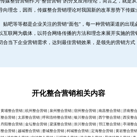
传媒整合营销作为“整合营销”的分支应用理论，简言之，就是从“
导向理念，因而，传媒整合营销理论对我国新的改革形势下传媒
、贴吧等等都是企业关注的营销“面包”，每一种营销渠道的出现
。以互联网为载体，以符合网络传播的方法和理念来展开实施的营
切合当下企业营销需求，达到最佳营销效果，是领先的营销方式
开化整合营销相关内容
|
黄埔整合营销
|
杭州整合营销
|
泉州整合营销
|
宿州整合营销
|
南昌整合营销
|
济南整
庄整合营销
|
太原整合营销
|
呼和浩特整合营销
|
银川整合营销
|
西宁整合营销
|
西安整
|
丹阳整合营销
|
金坛整合营销
|
梁溪整合营销
|
崇川整合营销
|
邗江整合营销
|
亭湖整
清整合营销
|
越城整合营销
|
婺城整合营销
|
柯城整合营销
|
定海整合营销
|
黄岩整合营