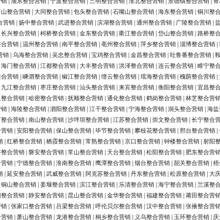
营销
|
浦东整合营销
|
宁波整合营销
|
三明整合营销
|
淮北整合营销
|
景德镇整合营销
|
青
唐山整合营销
|
大同整合营销
|
包头整合营销
|
石嘴山整合营销
|
海东整合营销
|
铜川整
合营销
|
扬中整合营销
|
武进整合营销
|
滨湖整合营销
|
通州整合营销
|
广陵整合营销
|
|
长兴整合营销
|
柯桥整合营销
|
金东整合营销
|
衢江整合营销
|
岱山整合营销
|
路桥整
整合营销
|
温州整合营销
|
南平整合营销
|
亳州整合营销
|
萍乡整合营销
|
淄博整合营销
|
营销
|
乌海整合营销
|
吴忠整合营销
|
宝鸡整合营销
|
金昌整合营销
|
吐鲁番整合营销
|
|
海门整合营销
|
江都整合营销
|
大丰整合营销
|
洪泽整合营销
|
连云整合营销
|
睢宁整
整合营销
|
嵊泗整合营销
|
椒江整合营销
|
缙云整合营销
|
瑶海整合营销
|
槐荫整合营销
|
|
九江整合营销
|
枣庄整合营销
|
汕头整合营销
|
来宾整合营销
|
衡阳整合营销
|
宜昌整
银整合营销
|
哈密整合营销
|
抚顺整合营销
|
通化整合营销
|
鹤岗整合营销
|
林芝整合营
营销
|
海陵整合营销
|
泗阳整合营销
|
江干整合营销
|
宁海整合营销
|
洞头整合营销
|
海盐
河整合营销
|
南山整合营销
|
沙坪坝整合营销
|
江苏整合营销
|
崇文整合营销
|
长宁整合
合营销
|
安阳整合营销
|
保山整合营销
|
毕节整合营销
|
攀枝花整合营销
|
邢台整合营销
|
销
|
红桥整合营销
|
栖霞整合营销
|
常熟整合营销
|
京口整合营销
|
钟楼整合营销
|
射阳
浔整合营销
|
磐安整合营销
|
常山整合营销
|
天台整合营销
|
松阳整合营销
|
肥东整合营
合营销
|
宁德整合营销
|
淮南整合营销
|
鹰潭整合营销
|
烟台整合营销
|
韶关整合营销
|
梧
销
|
延安整合营销
|
武威整合营销
|
阿克苏整合营销
|
丹东整合营销
|
松原整合营销
|
大
|
铜山整合营销
|
姜堰整合营销
|
滨江整合营销
|
乐清整合营销
|
海宁整合营销
|
兰溪整
阳整合营销
|
静安整合营销
|
昆山整合营销
|
金华整合营销
|
福建整合营销
|
莆田整合营
营销
|
张家口整合营销
|
吕梁整合营销
|
呼伦贝尔整合营销
|
汉中整合营销
|
张掖整合营
合营销
|
萧山整合营销
|
龙港整合营销
|
桐乡整合营销
|
义乌整合营销
|
玉环整合营销
|
庆