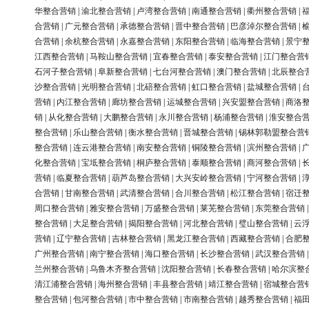
华整合营销
|
渝北整合营销
|
卢湾整合营销
|
南通整合营销
|
衢州整合营销
|
合营销
|
广元整合营销
|
承德整合营销
|
晋中整合营销
|
巴彦淖尔整合营销
|
合营销
|
余杭整合营销
|
永嘉整合营销
|
东阳整合营销
|
临海整合营销
|
景宁
江西整合营销
|
马鞍山整合营销
|
宜春整合营销
|
泰安整合营销
|
江门整合营
石河子整合营销
|
阜新整合营销
|
七台河整合营销
|
澳门整合营销
|
北辰整合
沙整合营销
|
光明整合营销
|
北碚整合营销
|
虹口整合营销
|
盐城整合营销
|
营销
|
内江整合营销
|
廊坊整合营销
|
运城整合营销
|
兴安盟整合营销
|
商洛
销
|
从化整合营销
|
大鹏整合营销
|
永川整合营销
|
杨浦整合营销
|
淮安整合
整合营销
|
乐山整合营销
|
衡水整合营销
|
晋城整合营销
|
锡林郭勒盟整合营
整合营销
|
连云港整合营销
|
南安整合营销
|
铜陵整合营销
|
滨州整合营销
|
化整合营销
|
宝坻整合营销
|
桐庐整合营销
|
泰顺整合营销
|
商河整合营销
|
营销
|
临夏整合营销
|
葫芦岛整合营销
|
大兴安岭整合营销
|
宁河整合营销
|
合营销
|
甘南整合营销
|
武清整合营销
|
合川整合营销
|
松江整合营销
|
宿迁
周口整合营销
|
雅安整合营销
|
万盛整合营销
|
莱芜整合营销
|
东莞整合营销
整合营销
|
大足整合营销
|
揭阳整合营销
|
河北整合营销
|
璧山整合营销
|
云
营销
|
辽宁整合营销
|
吉林整合营销
|
黑龙江整合营销
|
西藏整合营销
|
合肥
广州整合营销
|
南宁整合营销
|
海口整合营销
|
长沙整合营销
|
武汉整合营销
兰州整合营销
|
乌鲁木齐整合营销
|
沈阳整合营销
|
长春整合营销
|
哈尔滨整
清江浦整合营销
|
海州整合营销
|
丰县整合营销
|
靖江整合营销
|
宿城整合营
整合营销
|
包河整合营销
|
市中整合营销
|
市南整合营销
|
越秀整合营销
|
福