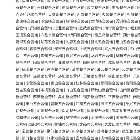
销
|
福田整合营销
|
渝中整合营销
|
上海整合营销
|
苏州整合营销
|
西城整合
石整合营销
|
开封整合营销
|
曲靖整合营销
|
遵义整合营销
|
重庆整合营销
|
齐齐哈尔整合营销
|
日喀则整合营销
|
河西整合营销
|
玄武整合营销
|
相城整
宿豫整合营销
|
下城整合营销
|
慈溪整合营销
|
龙湾整合营销
|
秀洲整合营销
合营销
|
罗湖整合营销
|
江北整合营销
|
宣武整合营销
|
闵行整合营销
|
镇江
玉溪整合营销
|
六盘水整合营销
|
绵阳整合营销
|
秦皇岛整合营销
|
朔州整合
建邺整合营销
|
姑苏整合营销
|
句容整合营销
|
新北整合营销
|
惠山整合营销
合营销
|
嘉善整合营销
|
安吉整合营销
|
上虞整合营销
|
武义整合营销
|
江山
徐汇整合营销
|
常州整合营销
|
嘉兴整合营销
|
龙岩整合营销
|
阜阳整合营销
整合营销
|
阳泉整合营销
|
赤峰整合营销
|
固原整合营销
|
咸阳整合营销
|
白
销
|
锡山整合营销
|
建湖整合营销
|
涟水整合营销
|
灌云整合营销
|
云龙整合
整合营销
|
遂昌整合营销
|
庐阳整合营销
|
天桥整合营销
|
崂山整合营销
|
天
营销
|
东营整合营销
|
佛山整合营销
|
桂林整合营销
|
邵阳整合营销
|
襄阳整
昌吉整合营销
|
本溪整合营销
|
白山整合营销
|
双鸭山整合营销
|
山南整合营
整合营销
|
西湖整合营销
|
象山整合营销
|
瑞安整合营销
|
平湖整合营销
|
南
营销
|
丰台整合营销
|
普陀整合营销
|
江阴整合营销
|
浙江整合营销
|
绍兴整
仁整合营销
|
泸州整合营销
|
保定整合营销
|
忻州整合营销
|
鄂尔多斯整合营
溧阳整合营销
|
新吴整合营销
|
阜宁整合营销
|
金湖整合营销
|
灌南整合营销
合营销
|
城阳整合营销
|
黄埔整合营销
|
龙岗整合营销
|
大渡口整合营销
|
朝
销
|
常德整合营销
|
荆门整合营销
|
新乡整合营销
|
普洱整合营销
|
德阳整合
销
|
浦口整合营销
|
张家港整合营销
|
宜兴整合营销
|
滨海整合营销
|
贾汪整