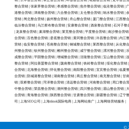
销
|
长丰整合营销
|
章丘整合营销
|
即墨整合营销
|
花都整合营销
|
龙华整合
整合营销
|
张家界整合营销
|
孝感整合营销
|
焦作整合营销
|
临沧整合营销
|
港整合营销
|
津南整合营销
|
六合整合营销
|
太仓整合营销
|
响水整合营销
|
营销
|
闸北整合营销
|
扬州整合营销
|
舟山整合营销
|
厦门整合营销
|
江西整
临汾整合营销
|
乌兰察布整合营销
|
安康整合营销
|
酒泉整合营销
|
石河子整
|
龙泉整合营销
|
巢湖整合营销
|
莱芜整合营销
|
平度整合营销
|
南沙整合营销
合营销
|
百色整合营销
|
娄底整合营销
|
黄冈整合营销
|
许昌整合营销
|
内江
营销
|
临安整合营销
|
苍南整合营销
|
钢城整合营销
|
莱西整合营销
|
从化整
州整合营销
|
钦州整合营销
|
郴州整合营销
|
咸宁整合营销
|
漯河整合营销
|
成整合营销
|
平阴整合营销
|
增城整合营销
|
涪陵整合营销
|
宝山整合营销
|
整合营销
|
阿拉善盟整合营销
|
陇南整合营销
|
铁岭整合营销
|
绥化整合营销
合营销
|
北海整合营销
|
怀化整合营销
|
南阳整合营销
|
宜宾整合营销
|
临夏
合营销
|
防城港整合营销
|
湖南整合营销
|
商丘整合营销
|
南充整合营销
|
甘
销
|
双桥整合营销
|
菏泽整合营销
|
清远整合营销
|
河南整合营销
|
周口整合
中整合营销
|
荣昌整合营销
|
潮州整合营销
|
四川整合营销
|
眉山整合营销
|
合营销
|
青海整合营销
|
陕西整合营销
|
甘肃整合营销
|
新疆整合营销
|
辽宁
司
|
上海SEO公司
|
上海tiktok国际电商
|
上海网站推广
|
上海网络营销服务
|
© 