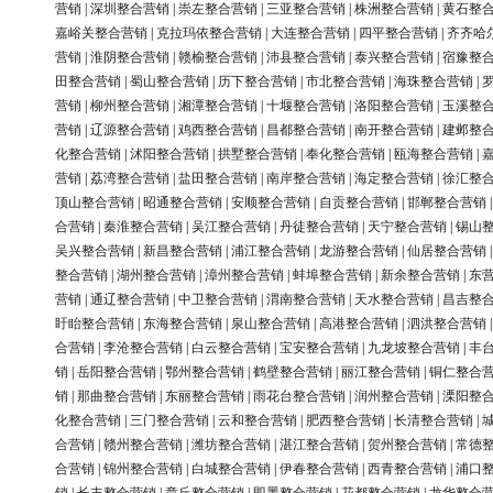
营销
|
深圳整合营销
|
崇左整合营销
|
三亚整合营销
|
株洲整合营销
|
黄石整
嘉峪关整合营销
|
克拉玛依整合营销
|
大连整合营销
|
四平整合营销
|
齐齐哈
营销
|
淮阴整合营销
|
赣榆整合营销
|
沛县整合营销
|
泰兴整合营销
|
宿豫整
田整合营销
|
蜀山整合营销
|
历下整合营销
|
市北整合营销
|
海珠整合营销
|
营销
|
柳州整合营销
|
湘潭整合营销
|
十堰整合营销
|
洛阳整合营销
|
玉溪整
营销
|
辽源整合营销
|
鸡西整合营销
|
昌都整合营销
|
南开整合营销
|
建邺整
化整合营销
|
沭阳整合营销
|
拱墅整合营销
|
奉化整合营销
|
瓯海整合营销
|
营销
|
荔湾整合营销
|
盐田整合营销
|
南岸整合营销
|
海定整合营销
|
徐汇整
顶山整合营销
|
昭通整合营销
|
安顺整合营销
|
自贡整合营销
|
邯郸整合营销
合营销
|
秦淮整合营销
|
吴江整合营销
|
丹徒整合营销
|
天宁整合营销
|
锡山
吴兴整合营销
|
新昌整合营销
|
浦江整合营销
|
龙游整合营销
|
仙居整合营销
整合营销
|
湖州整合营销
|
漳州整合营销
|
蚌埠整合营销
|
新余整合营销
|
东
营销
|
通辽整合营销
|
中卫整合营销
|
渭南整合营销
|
天水整合营销
|
昌吉整
盱眙整合营销
|
东海整合营销
|
泉山整合营销
|
高港整合营销
|
泗洪整合营销
合营销
|
李沧整合营销
|
白云整合营销
|
宝安整合营销
|
九龙坡整合营销
|
丰
销
|
岳阳整合营销
|
鄂州整合营销
|
鹤壁整合营销
|
丽江整合营销
|
铜仁整合
销
|
那曲整合营销
|
东丽整合营销
|
雨花台整合营销
|
润州整合营销
|
溧阳整
化整合营销
|
三门整合营销
|
云和整合营销
|
肥西整合营销
|
长清整合营销
|
合营销
|
赣州整合营销
|
潍坊整合营销
|
湛江整合营销
|
贺州整合营销
|
常德
合营销
|
锦州整合营销
|
白城整合营销
|
伊春整合营销
|
西青整合营销
|
浦口