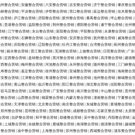
福州整合营销
|
安徽整合营销
|
六安整合营销
|
吉安整合营销
|
济宁整合营销
|
肇庆整合
榆林整合营销
|
平凉整合营销
|
伊犁整合营销
|
营口整合营销
|
延边整合营销
|
佳木斯整
整合营销
|
庐江整合营销
|
济阳整合营销
|
胶州整合营销
|
番禺整合营销
|
坪山整合营销
|
销
|
贵港整合营销
|
益阳整合营销
|
荆州整合营销
|
濮阳整合营销
|
遂宁整合营销
|
沧州
营销
|
江宁整合营销
|
东台整合营销
|
富阳整合营销
|
平阳整合营销
|
永康整合营销
|
温
台州整合营销
|
石狮整合营销
|
山东整合营销
|
安庆整合营销
|
抚州整合营销
|
威海整合
整合营销
|
庆阳整合营销
|
辽阳整合营销
|
牡丹江整合营销
|
台湾整合营销
|
蓟州整合营
营销
|
丽水整合营销
|
晋江整合营销
|
芜湖整合营销
|
上饶整合营销
|
日照整合营销
|
广东
销
|
定西整合营销
|
盘锦整合营销
|
黑河整合营销
|
静海整合营销
|
高淳整合营销
|
建德
广西整合营销
|
梅州整合营销
|
河池整合营销
|
永州整合营销
|
随州整合营销
|
三门峡整
长寿整合营销
|
嘉定整合营销
|
徐州整合营销
|
宣城整合营销
|
德州整合营销
|
海南整合
淳安整合营销
|
江津整合营销
|
青浦整合营销
|
泰州整合营销
|
池州整合营销
|
柳城整合
整合营销
|
黄山整合营销
|
临沂整合营销
|
阳江整合营销
|
湖北整合营销
|
信阳整合营销
|
|
驻马店整合营销
|
云南整合营销
|
广安整合营销
|
南川整合营销
|
中山整合营销
|
贵州
浮整合营销
|
山西整合营销
|
铜梁整合营销
|
内蒙古整合营销
|
潼南整合营销
|
宁夏整合
整合营销
|
天津整合营销
|
北京整合营销
|
南京整合营销
|
东城整合营销
|
黄埔整合营销
|
|
郑州整合营销
|
昆明整合营销
|
贵阳整合营销
|
成都整合营销
|
石家庄整合营销
|
太原
合营销
|
拉萨整合营销
|
和平整合营销
|
鼓楼整合营销
|
吴中整合营销
|
丹阳整合营销
|
销
|
上城整合营销
|
余姚整合营销
|
鹿城整合营销
|
南湖整合营销
|
德清整合营销
|
越城
田整合营销
|
渝中整合营销
|
上海整合营销
|
苏州整合营销
|
西城整合营销
|
浦东整合营