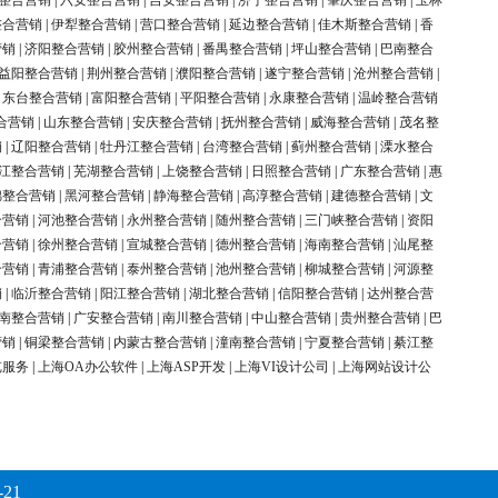
整合营销
|
六安整合营销
|
吉安整合营销
|
济宁整合营销
|
肇庆整合营销
|
玉林
整合营销
|
伊犁整合营销
|
营口整合营销
|
延边整合营销
|
佳木斯整合营销
|
香
营销
|
济阳整合营销
|
胶州整合营销
|
番禺整合营销
|
坪山整合营销
|
巴南整合
益阳整合营销
|
荆州整合营销
|
濮阳整合营销
|
遂宁整合营销
|
沧州整合营销
|
|
东台整合营销
|
富阳整合营销
|
平阳整合营销
|
永康整合营销
|
温岭整合营销
合营销
|
山东整合营销
|
安庆整合营销
|
抚州整合营销
|
威海整合营销
|
茂名整
销
|
辽阳整合营销
|
牡丹江整合营销
|
台湾整合营销
|
蓟州整合营销
|
溧水整合
江整合营销
|
芜湖整合营销
|
上饶整合营销
|
日照整合营销
|
广东整合营销
|
惠
锦整合营销
|
黑河整合营销
|
静海整合营销
|
高淳整合营销
|
建德整合营销
|
文
合营销
|
河池整合营销
|
永州整合营销
|
随州整合营销
|
三门峡整合营销
|
资阳
合营销
|
徐州整合营销
|
宣城整合营销
|
德州整合营销
|
海南整合营销
|
汕尾整
合营销
|
青浦整合营销
|
泰州整合营销
|
池州整合营销
|
柳城整合营销
|
河源整
销
|
临沂整合营销
|
阳江整合营销
|
湖北整合营销
|
信阳整合营销
|
达州整合营
南整合营销
|
广安整合营销
|
南川整合营销
|
中山整合营销
|
贵州整合营销
|
巴
营销
|
铜梁整合营销
|
内蒙古整合营销
|
潼南整合营销
|
宁夏整合营销
|
綦江整
览服务
|
上海OA办公软件
|
上海ASP开发
|
上海VI设计公司
|
上海网站设计公
-21