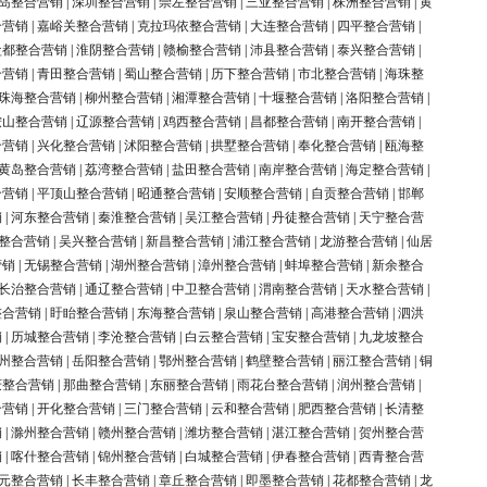
岛整合营销
|
深圳整合营销
|
崇左整合营销
|
三亚整合营销
|
株洲整合营销
|
黄
合营销
|
嘉峪关整合营销
|
克拉玛依整合营销
|
大连整合营销
|
四平整合营销
|
盐都整合营销
|
淮阴整合营销
|
赣榆整合营销
|
沛县整合营销
|
泰兴整合营销
|
合营销
|
青田整合营销
|
蜀山整合营销
|
历下整合营销
|
市北整合营销
|
海珠整
珠海整合营销
|
柳州整合营销
|
湘潭整合营销
|
十堰整合营销
|
洛阳整合营销
|
鞍山整合营销
|
辽源整合营销
|
鸡西整合营销
|
昌都整合营销
|
南开整合营销
|
合营销
|
兴化整合营销
|
沭阳整合营销
|
拱墅整合营销
|
奉化整合营销
|
瓯海整
黄岛整合营销
|
荔湾整合营销
|
盐田整合营销
|
南岸整合营销
|
海定整合营销
|
合营销
|
平顶山整合营销
|
昭通整合营销
|
安顺整合营销
|
自贡整合营销
|
邯郸
销
|
河东整合营销
|
秦淮整合营销
|
吴江整合营销
|
丹徒整合营销
|
天宁整合营
整合营销
|
吴兴整合营销
|
新昌整合营销
|
浦江整合营销
|
龙游整合营销
|
仙居
营销
|
无锡整合营销
|
湖州整合营销
|
漳州整合营销
|
蚌埠整合营销
|
新余整合
长治整合营销
|
通辽整合营销
|
中卫整合营销
|
渭南整合营销
|
天水整合营销
|
整合营销
|
盱眙整合营销
|
东海整合营销
|
泉山整合营销
|
高港整合营销
|
泗洪
销
|
历城整合营销
|
李沧整合营销
|
白云整合营销
|
宝安整合营销
|
九龙坡整合
州整合营销
|
岳阳整合营销
|
鄂州整合营销
|
鹤壁整合营销
|
丽江整合营销
|
铜
庆整合营销
|
那曲整合营销
|
东丽整合营销
|
雨花台整合营销
|
润州整合营销
|
合营销
|
开化整合营销
|
三门整合营销
|
云和整合营销
|
肥西整合营销
|
长清整
销
|
滁州整合营销
|
赣州整合营销
|
潍坊整合营销
|
湛江整合营销
|
贺州整合营
销
|
喀什整合营销
|
锦州整合营销
|
白城整合营销
|
伊春整合营销
|
西青整合营
元整合营销
|
长丰整合营销
|
章丘整合营销
|
即墨整合营销
|
花都整合营销
|
龙