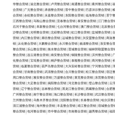
华整合营销
|
渝北整合营销
|
卢湾整合营销
|
南通整合营销
|
衢州整合营销
|
合营销
|
广元整合营销
|
承德整合营销
|
晋中整合营销
|
巴彦淖尔整合营销
|
合营销
|
余杭整合营销
|
永嘉整合营销
|
东阳整合营销
|
临海整合营销
|
景宁
江西整合营销
|
马鞍山整合营销
|
宜春整合营销
|
泰安整合营销
|
江门整合营
石河子整合营销
|
阜新整合营销
|
七台河整合营销
|
澳门整合营销
|
北辰整合
沙整合营销
|
光明整合营销
|
北碚整合营销
|
虹口整合营销
|
盐城整合营销
|
营销
|
内江整合营销
|
廊坊整合营销
|
运城整合营销
|
兴安盟整合营销
|
商洛
销
|
从化整合营销
|
大鹏整合营销
|
永川整合营销
|
杨浦整合营销
|
淮安整合
整合营销
|
乐山整合营销
|
衡水整合营销
|
晋城整合营销
|
锡林郭勒盟整合营
整合营销
|
连云港整合营销
|
南安整合营销
|
铜陵整合营销
|
滨州整合营销
|
化整合营销
|
宝坻整合营销
|
桐庐整合营销
|
泰顺整合营销
|
商河整合营销
|
营销
|
临夏整合营销
|
葫芦岛整合营销
|
大兴安岭整合营销
|
宁河整合营销
|
合营销
|
甘南整合营销
|
武清整合营销
|
合川整合营销
|
松江整合营销
|
宿迁
周口整合营销
|
雅安整合营销
|
万盛整合营销
|
莱芜整合营销
|
东莞整合营销
整合营销
|
大足整合营销
|
揭阳整合营销
|
河北整合营销
|
璧山整合营销
|
云
营销
|
辽宁整合营销
|
吉林整合营销
|
黑龙江整合营销
|
西藏整合营销
|
合肥
广州整合营销
|
南宁整合营销
|
海口整合营销
|
长沙整合营销
|
武汉整合营销
兰州整合营销
|
乌鲁木齐整合营销
|
沈阳整合营销
|
长春整合营销
|
哈尔滨整
清江浦整合营销
|
海州整合营销
|
丰县整合营销
|
靖江整合营销
|
宿城整合营
整合营销
|
包河整合营销
|
市中整合营销
|
市南整合营销
|
越秀整合营销
|
福