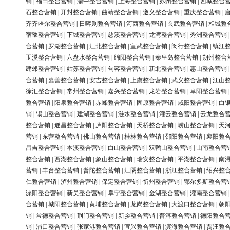
销
|
福田整合营销
|
渝中整合营销
|
上海整合营销
|
苏州整合营销
|
西城整合
石整合营销
|
开封整合营销
|
曲靖整合营销
|
遵义整合营销
|
重庆整合营销
|
齐齐哈尔整合营销
|
日喀则整合营销
|
河西整合营销
|
玄武整合营销
|
相城整
宿豫整合营销
|
下城整合营销
|
慈溪整合营销
|
龙湾整合营销
|
秀洲整合营销
合营销
|
罗湖整合营销
|
江北整合营销
|
宣武整合营销
|
闵行整合营销
|
镇江
玉溪整合营销
|
六盘水整合营销
|
绵阳整合营销
|
秦皇岛整合营销
|
朔州整合
建邺整合营销
|
姑苏整合营销
|
句容整合营销
|
新北整合营销
|
惠山整合营销
合营销
|
嘉善整合营销
|
安吉整合营销
|
上虞整合营销
|
武义整合营销
|
江山
徐汇整合营销
|
常州整合营销
|
嘉兴整合营销
|
龙岩整合营销
|
阜阳整合营销
整合营销
|
阳泉整合营销
|
赤峰整合营销
|
固原整合营销
|
咸阳整合营销
|
白
销
|
锡山整合营销
|
建湖整合营销
|
涟水整合营销
|
灌云整合营销
|
云龙整合
整合营销
|
遂昌整合营销
|
庐阳整合营销
|
天桥整合营销
|
崂山整合营销
|
天
营销
|
东营整合营销
|
佛山整合营销
|
桂林整合营销
|
邵阳整合营销
|
襄阳整
昌吉整合营销
|
本溪整合营销
|
白山整合营销
|
双鸭山整合营销
|
山南整合营
整合营销
|
西湖整合营销
|
象山整合营销
|
瑞安整合营销
|
平湖整合营销
|
南
营销
|
丰台整合营销
|
普陀整合营销
|
江阴整合营销
|
浙江整合营销
|
绍兴整
仁整合营销
|
泸州整合营销
|
保定整合营销
|
忻州整合营销
|
鄂尔多斯整合营
溧阳整合营销
|
新吴整合营销
|
阜宁整合营销
|
金湖整合营销
|
灌南整合营销
合营销
|
城阳整合营销
|
黄埔整合营销
|
龙岗整合营销
|
大渡口整合营销
|
朝
销
|
常德整合营销
|
荆门整合营销
|
新乡整合营销
|
普洱整合营销
|
德阳整合
销
|
浦口整合营销
|
张家港整合营销
|
宜兴整合营销
|
滨海整合营销
|
贾汪整