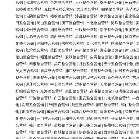
营销
|
深圳整合营销
|
崇左整合营销
|
三亚整合营销
|
株洲整合营销
|
黄石整
嘉峪关整合营销
|
克拉玛依整合营销
|
大连整合营销
|
四平整合营销
|
齐齐哈
营销
|
淮阴整合营销
|
赣榆整合营销
|
沛县整合营销
|
泰兴整合营销
|
宿豫整
田整合营销
|
蜀山整合营销
|
历下整合营销
|
市北整合营销
|
海珠整合营销
|
营销
|
柳州整合营销
|
湘潭整合营销
|
十堰整合营销
|
洛阳整合营销
|
玉溪整
营销
|
辽源整合营销
|
鸡西整合营销
|
昌都整合营销
|
南开整合营销
|
建邺整
化整合营销
|
沭阳整合营销
|
拱墅整合营销
|
奉化整合营销
|
瓯海整合营销
|
营销
|
荔湾整合营销
|
盐田整合营销
|
南岸整合营销
|
海定整合营销
|
徐汇整
顶山整合营销
|
昭通整合营销
|
安顺整合营销
|
自贡整合营销
|
邯郸整合营销
合营销
|
秦淮整合营销
|
吴江整合营销
|
丹徒整合营销
|
天宁整合营销
|
锡山
吴兴整合营销
|
新昌整合营销
|
浦江整合营销
|
龙游整合营销
|
仙居整合营销
整合营销
|
湖州整合营销
|
漳州整合营销
|
蚌埠整合营销
|
新余整合营销
|
东
营销
|
通辽整合营销
|
中卫整合营销
|
渭南整合营销
|
天水整合营销
|
昌吉整
盱眙整合营销
|
东海整合营销
|
泉山整合营销
|
高港整合营销
|
泗洪整合营销
合营销
|
李沧整合营销
|
白云整合营销
|
宝安整合营销
|
九龙坡整合营销
|
丰
销
|
岳阳整合营销
|
鄂州整合营销
|
鹤壁整合营销
|
丽江整合营销
|
铜仁整合
销
|
那曲整合营销
|
东丽整合营销
|
雨花台整合营销
|
润州整合营销
|
溧阳整
化整合营销
|
三门整合营销
|
云和整合营销
|
肥西整合营销
|
长清整合营销
|
合营销
|
赣州整合营销
|
潍坊整合营销
|
湛江整合营销
|
贺州整合营销
|
常德
合营销
|
锦州整合营销
|
白城整合营销
|
伊春整合营销
|
西青整合营销
|
浦口