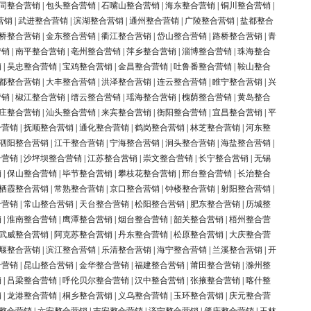
同整合营销
|
包头整合营销
|
石嘴山整合营销
|
海东整合营销
|
铜川整合营销
|
营销
|
武进整合营销
|
滨湖整合营销
|
通州整合营销
|
广陵整合营销
|
盐都整合
桥整合营销
|
金东整合营销
|
衢江整合营销
|
岱山整合营销
|
路桥整合营销
|
青
营销
|
南平整合营销
|
亳州整合营销
|
萍乡整合营销
|
淄博整合营销
|
珠海整合
销
|
吴忠整合营销
|
宝鸡整合营销
|
金昌整合营销
|
吐鲁番整合营销
|
鞍山整合
都整合营销
|
大丰整合营销
|
洪泽整合营销
|
连云整合营销
|
睢宁整合营销
|
兴
营销
|
椒江整合营销
|
缙云整合营销
|
瑶海整合营销
|
槐荫整合营销
|
黄岛整合
庄整合营销
|
汕头整合营销
|
来宾整合营销
|
衡阳整合营销
|
宜昌整合营销
|
平
合营销
|
抚顺整合营销
|
通化整合营销
|
鹤岗整合营销
|
林芝整合营销
|
河东整
泗阳整合营销
|
江干整合营销
|
宁海整合营销
|
洞头整合营销
|
海盐整合营销
|
合营销
|
沙坪坝整合营销
|
江苏整合营销
|
崇文整合营销
|
长宁整合营销
|
无锡
销
|
保山整合营销
|
毕节整合营销
|
攀枝花整合营销
|
邢台整合营销
|
长治整合
栖霞整合营销
|
常熟整合营销
|
京口整合营销
|
钟楼整合营销
|
射阳整合营销
|
合营销
|
常山整合营销
|
天台整合营销
|
松阳整合营销
|
肥东整合营销
|
历城整
销
|
淮南整合营销
|
鹰潭整合营销
|
烟台整合营销
|
韶关整合营销
|
梧州整合营
武威整合营销
|
阿克苏整合营销
|
丹东整合营销
|
松原整合营销
|
大庆整合营
堰整合营销
|
滨江整合营销
|
乐清整合营销
|
海宁整合营销
|
兰溪整合营销
|
开
合营销
|
昆山整合营销
|
金华整合营销
|
福建整合营销
|
莆田整合营销
|
滁州整
销
|
吕梁整合营销
|
呼伦贝尔整合营销
|
汉中整合营销
|
张掖整合营销
|
喀什整
销
|
龙港整合营销
|
桐乡整合营销
|
义乌整合营销
|
玉环整合营销
|
庆元整合营