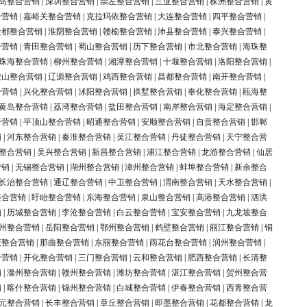
岛整合营销
|
深圳整合营销
|
崇左整合营销
|
三亚整合营销
|
株洲整合营销
|
黄
合营销
|
嘉峪关整合营销
|
克拉玛依整合营销
|
大连整合营销
|
四平整合营销
|
盐都整合营销
|
淮阴整合营销
|
赣榆整合营销
|
沛县整合营销
|
泰兴整合营销
|
合营销
|
青田整合营销
|
蜀山整合营销
|
历下整合营销
|
市北整合营销
|
海珠整
珠海整合营销
|
柳州整合营销
|
湘潭整合营销
|
十堰整合营销
|
洛阳整合营销
|
鞍山整合营销
|
辽源整合营销
|
鸡西整合营销
|
昌都整合营销
|
南开整合营销
|
合营销
|
兴化整合营销
|
沭阳整合营销
|
拱墅整合营销
|
奉化整合营销
|
瓯海整
黄岛整合营销
|
荔湾整合营销
|
盐田整合营销
|
南岸整合营销
|
海定整合营销
|
合营销
|
平顶山整合营销
|
昭通整合营销
|
安顺整合营销
|
自贡整合营销
|
邯郸
销
|
河东整合营销
|
秦淮整合营销
|
吴江整合营销
|
丹徒整合营销
|
天宁整合营
整合营销
|
吴兴整合营销
|
新昌整合营销
|
浦江整合营销
|
龙游整合营销
|
仙居
营销
|
无锡整合营销
|
湖州整合营销
|
漳州整合营销
|
蚌埠整合营销
|
新余整合
长治整合营销
|
通辽整合营销
|
中卫整合营销
|
渭南整合营销
|
天水整合营销
|
整合营销
|
盱眙整合营销
|
东海整合营销
|
泉山整合营销
|
高港整合营销
|
泗洪
销
|
历城整合营销
|
李沧整合营销
|
白云整合营销
|
宝安整合营销
|
九龙坡整合
州整合营销
|
岳阳整合营销
|
鄂州整合营销
|
鹤壁整合营销
|
丽江整合营销
|
铜
庆整合营销
|
那曲整合营销
|
东丽整合营销
|
雨花台整合营销
|
润州整合营销
|
合营销
|
开化整合营销
|
三门整合营销
|
云和整合营销
|
肥西整合营销
|
长清整
销
|
滁州整合营销
|
赣州整合营销
|
潍坊整合营销
|
湛江整合营销
|
贺州整合营
销
|
喀什整合营销
|
锦州整合营销
|
白城整合营销
|
伊春整合营销
|
西青整合营
元整合营销
|
长丰整合营销
|
章丘整合营销
|
即墨整合营销
|
花都整合营销
|
龙