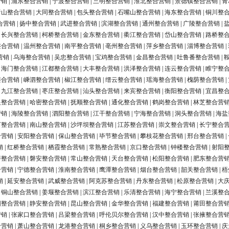
营销
|
浦东整合营销
|
宁波整合营销
|
三明整合营销
|
淮北整合营销
|
景德镇整合营销
|
青
唐山整合营销
|
大同整合营销
|
包头整合营销
|
石嘴山整合营销
|
海东整合营销
|
铜川整
合营销
|
扬中整合营销
|
武进整合营销
|
滨湖整合营销
|
通州整合营销
|
广陵整合营销
|
|
长兴整合营销
|
柯桥整合营销
|
金东整合营销
|
衢江整合营销
|
岱山整合营销
|
路桥整
整合营销
|
温州整合营销
|
南平整合营销
|
亳州整合营销
|
萍乡整合营销
|
淄博整合营销
|
营销
|
乌海整合营销
|
吴忠整合营销
|
宝鸡整合营销
|
金昌整合营销
|
吐鲁番整合营销
|
|
海门整合营销
|
江都整合营销
|
大丰整合营销
|
洪泽整合营销
|
连云整合营销
|
睢宁整
整合营销
|
嵊泗整合营销
|
椒江整合营销
|
缙云整合营销
|
瑶海整合营销
|
槐荫整合营销
|
|
九江整合营销
|
枣庄整合营销
|
汕头整合营销
|
来宾整合营销
|
衡阳整合营销
|
宜昌整
银整合营销
|
哈密整合营销
|
抚顺整合营销
|
通化整合营销
|
鹤岗整合营销
|
林芝整合营
营销
|
海陵整合营销
|
泗阳整合营销
|
江干整合营销
|
宁海整合营销
|
洞头整合营销
|
海盐
河整合营销
|
南山整合营销
|
沙坪坝整合营销
|
江苏整合营销
|
崇文整合营销
|
长宁整合
合营销
|
安阳整合营销
|
保山整合营销
|
毕节整合营销
|
攀枝花整合营销
|
邢台整合营销
|
销
|
红桥整合营销
|
栖霞整合营销
|
常熟整合营销
|
京口整合营销
|
钟楼整合营销
|
射阳
浔整合营销
|
磐安整合营销
|
常山整合营销
|
天台整合营销
|
松阳整合营销
|
肥东整合营
合营销
|
宁德整合营销
|
淮南整合营销
|
鹰潭整合营销
|
烟台整合营销
|
韶关整合营销
|
梧
销
|
延安整合营销
|
武威整合营销
|
阿克苏整合营销
|
丹东整合营销
|
松原整合营销
|
大
|
铜山整合营销
|
姜堰整合营销
|
滨江整合营销
|
乐清整合营销
|
海宁整合营销
|
兰溪整
阳整合营销
|
静安整合营销
|
昆山整合营销
|
金华整合营销
|
福建整合营销
|
莆田整合营
营销
|
张家口整合营销
|
吕梁整合营销
|
呼伦贝尔整合营销
|
汉中整合营销
|
张掖整合营
合营销
|
萧山整合营销
|
龙港整合营销
|
桐乡整合营销
|
义乌整合营销
|
玉环整合营销
|
庆