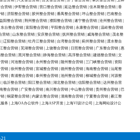
整合营销
|
六安整合营销
|
吉安整合营销
|
济宁整合营销
|
肇庆整合营销
|
玉林
整合营销
|
伊犁整合营销
|
营口整合营销
|
延边整合营销
|
佳木斯整合营销
|
香
营销
|
济阳整合营销
|
胶州整合营销
|
番禺整合营销
|
坪山整合营销
|
巴南整合
益阳整合营销
|
荆州整合营销
|
濮阳整合营销
|
遂宁整合营销
|
沧州整合营销
|
|
东台整合营销
|
富阳整合营销
|
平阳整合营销
|
永康整合营销
|
温岭整合营销
合营销
|
山东整合营销
|
安庆整合营销
|
抚州整合营销
|
威海整合营销
|
茂名整
销
|
辽阳整合营销
|
牡丹江整合营销
|
台湾整合营销
|
蓟州整合营销
|
溧水整合
江整合营销
|
芜湖整合营销
|
上饶整合营销
|
日照整合营销
|
广东整合营销
|
惠
锦整合营销
|
黑河整合营销
|
静海整合营销
|
高淳整合营销
|
建德整合营销
|
文
合营销
|
河池整合营销
|
永州整合营销
|
随州整合营销
|
三门峡整合营销
|
资阳
合营销
|
徐州整合营销
|
宣城整合营销
|
德州整合营销
|
海南整合营销
|
汕尾整
合营销
|
青浦整合营销
|
泰州整合营销
|
池州整合营销
|
柳城整合营销
|
河源整
销
|
临沂整合营销
|
阳江整合营销
|
湖北整合营销
|
信阳整合营销
|
达州整合营
南整合营销
|
广安整合营销
|
南川整合营销
|
中山整合营销
|
贵州整合营销
|
巴
营销
|
铜梁整合营销
|
内蒙古整合营销
|
潼南整合营销
|
宁夏整合营销
|
綦江整
览服务
|
上海OA办公软件
|
上海ASP开发
|
上海VI设计公司
|
上海网站设计公
-21