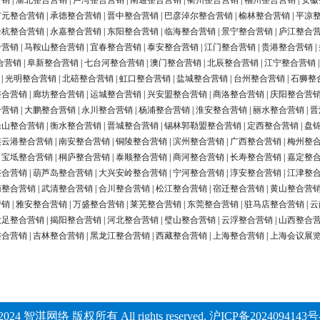
营销
|
渝北整合营销
|
卢湾整合营销
|
南通整合营销
|
衢州整合营销
|
福州整合营销
|
安徽
广元整合营销
|
承德整合营销
|
晋中整合营销
|
巴彦淖尔整合营销
|
榆林整合营销
|
平凉
余杭整合营销
|
永嘉整合营销
|
东阳整合营销
|
临海整合营销
|
景宁整合营销
|
庐江整合
合营销
|
马鞍山整合营销
|
宜春整合营销
|
泰安整合营销
|
江门整合营销
|
贵港整合营销
|
合营销
|
阜新整合营销
|
七台河整合营销
|
澳门整合营销
|
北辰整合营销
|
江宁整合营销
|
光明整合营销
|
北碚整合营销
|
虹口整合营销
|
盐城整合营销
|
台州整合营销
|
石狮整
整合营销
|
廊坊整合营销
|
运城整合营销
|
兴安盟整合营销
|
商洛整合营销
|
庆阳整合营
合营销
|
大鹏整合营销
|
永川整合营销
|
杨浦整合营销
|
淮安整合营销
|
丽水整合营销
|
晋
乐山整合营销
|
衡水整合营销
|
晋城整合营销
|
锡林郭勒盟整合营销
|
定西整合营销
|
盘
连云港整合营销
|
南安整合营销
|
铜陵整合营销
|
滨州整合营销
|
广西整合营销
|
梅州整
|
宝坻整合营销
|
桐庐整合营销
|
泰顺整合营销
|
商河整合营销
|
长寿整合营销
|
嘉定整
整合营销
|
葫芦岛整合营销
|
大兴安岭整合营销
|
宁河整合营销
|
淳安整合营销
|
江津整
南整合营销
|
武清整合营销
|
合川整合营销
|
松江整合营销
|
宿迁整合营销
|
黄山整合营
营销
|
雅安整合营销
|
万盛整合营销
|
莱芜整合营销
|
东莞整合营销
|
驻马店整合营销
|
云
大足整合营销
|
揭阳整合营销
|
河北整合营销
|
璧山整合营销
|
云浮整合营销
|
山西整合
整合营销
|
吉林整合营销
|
黑龙江整合营销
|
西藏整合营销
|
上海整合营销
|
上海会议展
2024 智淇网络 版权所有 All rights reserved.
沪ICP备2024094143号