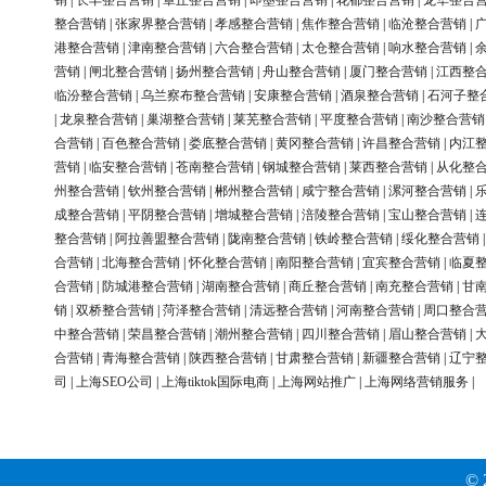
销
|
长丰整合营销
|
章丘整合营销
|
即墨整合营销
|
花都整合营销
|
龙华整合
整合营销
|
张家界整合营销
|
孝感整合营销
|
焦作整合营销
|
临沧整合营销
|
港整合营销
|
津南整合营销
|
六合整合营销
|
太仓整合营销
|
响水整合营销
|
营销
|
闸北整合营销
|
扬州整合营销
|
舟山整合营销
|
厦门整合营销
|
江西整
临汾整合营销
|
乌兰察布整合营销
|
安康整合营销
|
酒泉整合营销
|
石河子整
|
龙泉整合营销
|
巢湖整合营销
|
莱芜整合营销
|
平度整合营销
|
南沙整合营销
合营销
|
百色整合营销
|
娄底整合营销
|
黄冈整合营销
|
许昌整合营销
|
内江
营销
|
临安整合营销
|
苍南整合营销
|
钢城整合营销
|
莱西整合营销
|
从化整
州整合营销
|
钦州整合营销
|
郴州整合营销
|
咸宁整合营销
|
漯河整合营销
|
成整合营销
|
平阴整合营销
|
增城整合营销
|
涪陵整合营销
|
宝山整合营销
|
整合营销
|
阿拉善盟整合营销
|
陇南整合营销
|
铁岭整合营销
|
绥化整合营销
合营销
|
北海整合营销
|
怀化整合营销
|
南阳整合营销
|
宜宾整合营销
|
临夏
合营销
|
防城港整合营销
|
湖南整合营销
|
商丘整合营销
|
南充整合营销
|
甘
销
|
双桥整合营销
|
菏泽整合营销
|
清远整合营销
|
河南整合营销
|
周口整合
中整合营销
|
荣昌整合营销
|
潮州整合营销
|
四川整合营销
|
眉山整合营销
|
合营销
|
青海整合营销
|
陕西整合营销
|
甘肃整合营销
|
新疆整合营销
|
辽宁
司
|
上海SEO公司
|
上海tiktok国际电商
|
上海网站推广
|
上海网络营销服务
|
© 