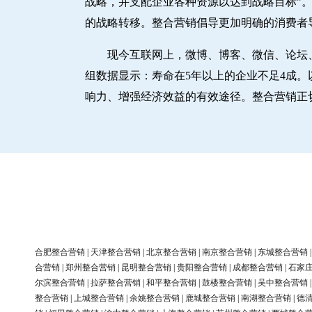
战略，并支配企业各种资源以达到战略目标”。
的战略转移。整合营销倡导更加明确的消费者
现今互联网上，微博、博客、微信、论坛
组数据显示：寿命在5年以上的企业不足4成
响力、增强经济效益的有效途径。整合营销正
合肥整合营销
|
天津整合营销
|
北京整合营销
|
南京整合营销
|
东城整合营销
合营销
|
郑州整合营销
|
昆明整合营销
|
贵阳整合营销
|
成都整合营销
|
石家
尔滨整合营销
|
拉萨整合营销
|
和平整合营销
|
鼓楼整合营销
|
吴中整合营销
整合营销
|
上城整合营销
|
余姚整合营销
|
鹿城整合营销
|
南湖整合营销
|
德