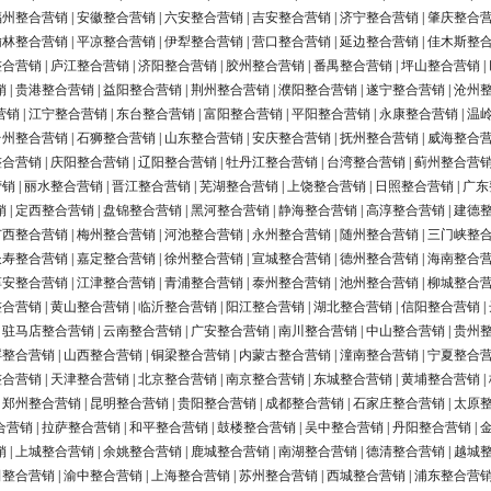
福州整合营销
|
安徽整合营销
|
六安整合营销
|
吉安整合营销
|
济宁整合营销
|
肇庆整合
榆林整合营销
|
平凉整合营销
|
伊犁整合营销
|
营口整合营销
|
延边整合营销
|
佳木斯整
整合营销
|
庐江整合营销
|
济阳整合营销
|
胶州整合营销
|
番禺整合营销
|
坪山整合营销
|
销
|
贵港整合营销
|
益阳整合营销
|
荆州整合营销
|
濮阳整合营销
|
遂宁整合营销
|
沧州
营销
|
江宁整合营销
|
东台整合营销
|
富阳整合营销
|
平阳整合营销
|
永康整合营销
|
温
台州整合营销
|
石狮整合营销
|
山东整合营销
|
安庆整合营销
|
抚州整合营销
|
威海整合
整合营销
|
庆阳整合营销
|
辽阳整合营销
|
牡丹江整合营销
|
台湾整合营销
|
蓟州整合营
营销
|
丽水整合营销
|
晋江整合营销
|
芜湖整合营销
|
上饶整合营销
|
日照整合营销
|
广东
销
|
定西整合营销
|
盘锦整合营销
|
黑河整合营销
|
静海整合营销
|
高淳整合营销
|
建德
广西整合营销
|
梅州整合营销
|
河池整合营销
|
永州整合营销
|
随州整合营销
|
三门峡整
长寿整合营销
|
嘉定整合营销
|
徐州整合营销
|
宣城整合营销
|
德州整合营销
|
海南整合
淳安整合营销
|
江津整合营销
|
青浦整合营销
|
泰州整合营销
|
池州整合营销
|
柳城整合
整合营销
|
黄山整合营销
|
临沂整合营销
|
阳江整合营销
|
湖北整合营销
|
信阳整合营销
|
|
驻马店整合营销
|
云南整合营销
|
广安整合营销
|
南川整合营销
|
中山整合营销
|
贵州
浮整合营销
|
山西整合营销
|
铜梁整合营销
|
内蒙古整合营销
|
潼南整合营销
|
宁夏整合
整合营销
|
天津整合营销
|
北京整合营销
|
南京整合营销
|
东城整合营销
|
黄埔整合营销
|
|
郑州整合营销
|
昆明整合营销
|
贵阳整合营销
|
成都整合营销
|
石家庄整合营销
|
太原
合营销
|
拉萨整合营销
|
和平整合营销
|
鼓楼整合营销
|
吴中整合营销
|
丹阳整合营销
|
销
|
上城整合营销
|
余姚整合营销
|
鹿城整合营销
|
南湖整合营销
|
德清整合营销
|
越城
田整合营销
|
渝中整合营销
|
上海整合营销
|
苏州整合营销
|
西城整合营销
|
浦东整合营