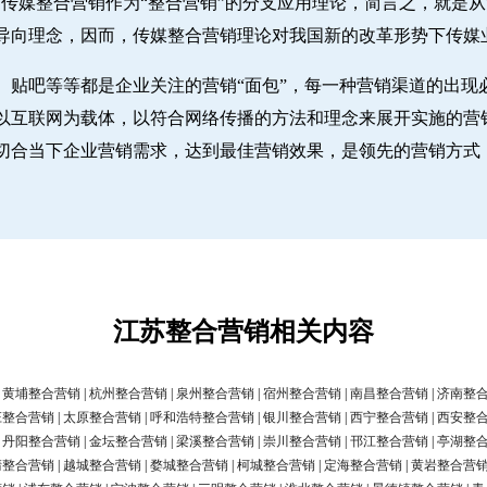
传媒整合营销作为“整合营销”的分支应用理论，简言之，就是从“
导向理念，因而，传媒整合营销理论对我国新的改革形势下传媒
、贴吧等等都是企业关注的营销“面包”，每一种营销渠道的出现
。以互联网为载体，以符合网络传播的方法和理念来展开实施的营
切合当下企业营销需求，达到最佳营销效果，是领先的营销方式
江苏整合营销相关内容
|
黄埔整合营销
|
杭州整合营销
|
泉州整合营销
|
宿州整合营销
|
南昌整合营销
|
济南整
庄整合营销
|
太原整合营销
|
呼和浩特整合营销
|
银川整合营销
|
西宁整合营销
|
西安整
|
丹阳整合营销
|
金坛整合营销
|
梁溪整合营销
|
崇川整合营销
|
邗江整合营销
|
亭湖整
清整合营销
|
越城整合营销
|
婺城整合营销
|
柯城整合营销
|
定海整合营销
|
黄岩整合营