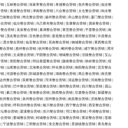
营销
|
玉林整合营销
|
张家界整合营销
|
孝感整合营销
|
焦作整合营销
|
临沧整
合营销
|
香港整合营销
|
津南整合营销
|
六合整合营销
|
太仓整合营销
|
响水整
巴南整合营销
|
闸北整合营销
|
扬州整合营销
|
舟山整合营销
|
厦门整合营销
|
整合营销
|
临汾整合营销
|
乌兰察布整合营销
|
安康整合营销
|
酒泉整合营销
|
岭整合营销
|
龙泉整合营销
|
巢湖整合营销
|
莱芜整合营销
|
平度整合营销
|
南
营销
|
茂名整合营销
|
百色整合营销
|
娄底整合营销
|
黄冈整合营销
|
许昌整合
销
|
溧水整合营销
|
临安整合营销
|
苍南整合营销
|
钢城整合营销
|
莱西整合营
整合营销
|
惠州整合营销
|
钦州整合营销
|
郴州整合营销
|
咸宁整合营销
|
漯河
整合营销
|
文成整合营销
|
平阴整合营销
|
增城整合营销
|
涪陵整合营销
|
宝山
合营销
|
资阳整合营销
|
阿拉善盟整合营销
|
陇南整合营销
|
铁岭整合营销
|
绥
营销
|
汕尾整合营销
|
北海整合营销
|
怀化整合营销
|
南阳整合营销
|
宜宾整合
营销
|
河源整合营销
|
防城港整合营销
|
湖南整合营销
|
商丘整合营销
|
南充整
达州整合营销
|
双桥整合营销
|
菏泽整合营销
|
清远整合营销
|
河南整合营销
|
整合营销
|
巴中整合营销
|
荣昌整合营销
|
潮州整合营销
|
四川整合营销
|
眉山
营销
|
綦江整合营销
|
青海整合营销
|
陕西整合营销
|
甘肃整合营销
|
新疆整合
杭州整合营销
|
泉州整合营销
|
宿州整合营销
|
南昌整合营销
|
济南整合营销
|
整合营销
|
呼和浩特整合营销
|
银川整合营销
|
西宁整合营销
|
西安整合营销
|
金坛整合营销
|
梁溪整合营销
|
崇川整合营销
|
邗江整合营销
|
亭湖整合营销
|
整合营销
|
婺城整合营销
|
柯城整合营销
|
定海整合营销
|
黄岩整合营销
|
莲都
销
|
宁波整合营销
|
三明整合营销
|
淮北整合营销
|
景德镇整合营销
|
青岛整合