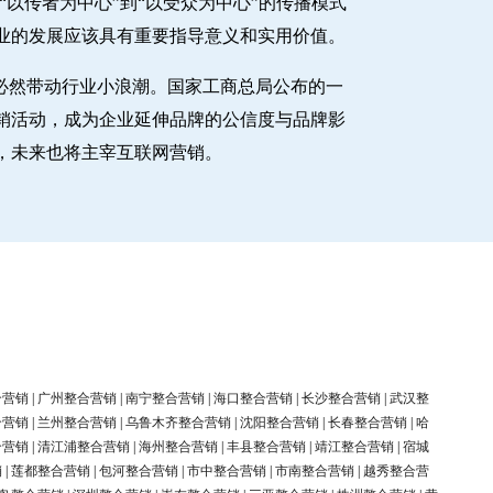
以传者为中心”到“以受众为中心”的传播模式
业的发展应该具有重要指导意义和实用价值。
必然带动行业小浪潮。国家工商总局公布的一
销活动，成为企业延伸品牌的公信度与品牌影
，未来也将主宰互联网营销。
合营销
|
广州整合营销
|
南宁整合营销
|
海口整合营销
|
长沙整合营销
|
武汉整
合营销
|
兰州整合营销
|
乌鲁木齐整合营销
|
沈阳整合营销
|
长春整合营销
|
哈
合营销
|
清江浦整合营销
|
海州整合营销
|
丰县整合营销
|
靖江整合营销
|
宿城
销
|
莲都整合营销
|
包河整合营销
|
市中整合营销
|
市南整合营销
|
越秀整合营