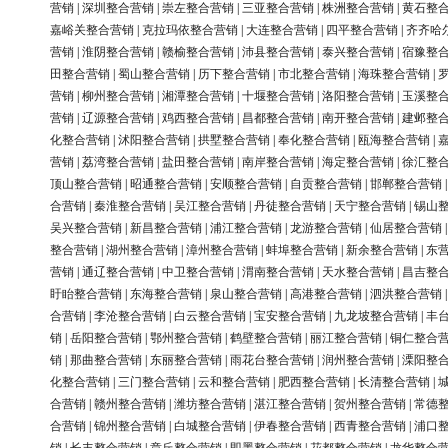
营销
|
深圳整合营销
|
崇左整合营销
|
三亚整合营销
|
株洲整合营销
|
黄石整
嘉峪关整合营销
|
克拉玛依整合营销
|
大连整合营销
|
四平整合营销
|
齐齐哈
营销
|
淮阴整合营销
|
赣榆整合营销
|
沛县整合营销
|
泰兴整合营销
|
宿豫整
田整合营销
|
蜀山整合营销
|
历下整合营销
|
市北整合营销
|
海珠整合营销
|
营销
|
柳州整合营销
|
湘潭整合营销
|
十堰整合营销
|
洛阳整合营销
|
玉溪整
营销
|
辽源整合营销
|
鸡西整合营销
|
昌都整合营销
|
南开整合营销
|
建邺整
化整合营销
|
沭阳整合营销
|
拱墅整合营销
|
奉化整合营销
|
瓯海整合营销
|
营销
|
荔湾整合营销
|
盐田整合营销
|
南岸整合营销
|
海定整合营销
|
徐汇整
顶山整合营销
|
昭通整合营销
|
安顺整合营销
|
自贡整合营销
|
邯郸整合营销
合营销
|
秦淮整合营销
|
吴江整合营销
|
丹徒整合营销
|
天宁整合营销
|
锡山
吴兴整合营销
|
新昌整合营销
|
浦江整合营销
|
龙游整合营销
|
仙居整合营销
整合营销
|
湖州整合营销
|
漳州整合营销
|
蚌埠整合营销
|
新余整合营销
|
东
营销
|
通辽整合营销
|
中卫整合营销
|
渭南整合营销
|
天水整合营销
|
昌吉整
盱眙整合营销
|
东海整合营销
|
泉山整合营销
|
高港整合营销
|
泗洪整合营销
合营销
|
李沧整合营销
|
白云整合营销
|
宝安整合营销
|
九龙坡整合营销
|
丰
销
|
岳阳整合营销
|
鄂州整合营销
|
鹤壁整合营销
|
丽江整合营销
|
铜仁整合
销
|
那曲整合营销
|
东丽整合营销
|
雨花台整合营销
|
润州整合营销
|
溧阳整
化整合营销
|
三门整合营销
|
云和整合营销
|
肥西整合营销
|
长清整合营销
|
合营销
|
赣州整合营销
|
潍坊整合营销
|
湛江整合营销
|
贺州整合营销
|
常德
合营销
|
锦州整合营销
|
白城整合营销
|
伊春整合营销
|
西青整合营销
|
浦口