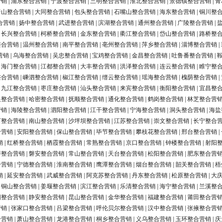
营销
|
浦东整合营销
|
宁波整合营销
|
三明整合营销
|
淮北整合营销
|
景德镇整合营销
|
青
唐山整合营销
|
大同整合营销
|
包头整合营销
|
石嘴山整合营销
|
海东整合营销
|
铜川整
合营销
|
扬中整合营销
|
武进整合营销
|
滨湖整合营销
|
通州整合营销
|
广陵整合营销
|
|
长兴整合营销
|
柯桥整合营销
|
金东整合营销
|
衢江整合营销
|
岱山整合营销
|
路桥整
整合营销
|
温州整合营销
|
南平整合营销
|
亳州整合营销
|
萍乡整合营销
|
淄博整合营销
|
营销
|
乌海整合营销
|
吴忠整合营销
|
宝鸡整合营销
|
金昌整合营销
|
吐鲁番整合营销
|
|
海门整合营销
|
江都整合营销
|
大丰整合营销
|
洪泽整合营销
|
连云整合营销
|
睢宁整
整合营销
|
嵊泗整合营销
|
椒江整合营销
|
缙云整合营销
|
瑶海整合营销
|
槐荫整合营销
|
|
九江整合营销
|
枣庄整合营销
|
汕头整合营销
|
来宾整合营销
|
衡阳整合营销
|
宜昌整
银整合营销
|
哈密整合营销
|
抚顺整合营销
|
通化整合营销
|
鹤岗整合营销
|
林芝整合营
营销
|
海陵整合营销
|
泗阳整合营销
|
江干整合营销
|
宁海整合营销
|
洞头整合营销
|
海盐
河整合营销
|
南山整合营销
|
沙坪坝整合营销
|
江苏整合营销
|
崇文整合营销
|
长宁整合
合营销
|
安阳整合营销
|
保山整合营销
|
毕节整合营销
|
攀枝花整合营销
|
邢台整合营销
|
销
|
红桥整合营销
|
栖霞整合营销
|
常熟整合营销
|
京口整合营销
|
钟楼整合营销
|
射阳
浔整合营销
|
磐安整合营销
|
常山整合营销
|
天台整合营销
|
松阳整合营销
|
肥东整合营
合营销
|
宁德整合营销
|
淮南整合营销
|
鹰潭整合营销
|
烟台整合营销
|
韶关整合营销
|
梧
销
|
延安整合营销
|
武威整合营销
|
阿克苏整合营销
|
丹东整合营销
|
松原整合营销
|
大
|
铜山整合营销
|
姜堰整合营销
|
滨江整合营销
|
乐清整合营销
|
海宁整合营销
|
兰溪整
阳整合营销
|
静安整合营销
|
昆山整合营销
|
金华整合营销
|
福建整合营销
|
莆田整合营
营销
|
张家口整合营销
|
吕梁整合营销
|
呼伦贝尔整合营销
|
汉中整合营销
|
张掖整合营
合营销
|
萧山整合营销
|
龙港整合营销
|
桐乡整合营销
|
义乌整合营销
|
玉环整合营销
|
庆