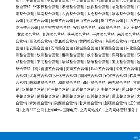
销
|
长丰整合营销
|
章丘整合营销
|
即墨整合营销
|
花都整合营销
|
龙华整合
整合营销
|
张家界整合营销
|
孝感整合营销
|
焦作整合营销
|
临沧整合营销
|
港整合营销
|
津南整合营销
|
六合整合营销
|
太仓整合营销
|
响水整合营销
|
营销
|
闸北整合营销
|
扬州整合营销
|
舟山整合营销
|
厦门整合营销
|
江西整
临汾整合营销
|
乌兰察布整合营销
|
安康整合营销
|
酒泉整合营销
|
石河子整
|
龙泉整合营销
|
巢湖整合营销
|
莱芜整合营销
|
平度整合营销
|
南沙整合营销
合营销
|
百色整合营销
|
娄底整合营销
|
黄冈整合营销
|
许昌整合营销
|
内江
营销
|
临安整合营销
|
苍南整合营销
|
钢城整合营销
|
莱西整合营销
|
从化整
州整合营销
|
钦州整合营销
|
郴州整合营销
|
咸宁整合营销
|
漯河整合营销
|
成整合营销
|
平阴整合营销
|
增城整合营销
|
涪陵整合营销
|
宝山整合营销
|
整合营销
|
阿拉善盟整合营销
|
陇南整合营销
|
铁岭整合营销
|
绥化整合营销
合营销
|
北海整合营销
|
怀化整合营销
|
南阳整合营销
|
宜宾整合营销
|
临夏
合营销
|
防城港整合营销
|
湖南整合营销
|
商丘整合营销
|
南充整合营销
|
甘
销
|
双桥整合营销
|
菏泽整合营销
|
清远整合营销
|
河南整合营销
|
周口整合
中整合营销
|
荣昌整合营销
|
潮州整合营销
|
四川整合营销
|
眉山整合营销
|
合营销
|
青海整合营销
|
陕西整合营销
|
甘肃整合营销
|
新疆整合营销
|
辽宁
司
|
上海SEO公司
|
上海tiktok国际电商
|
上海网站推广
|
上海网络营销服务
|
© 