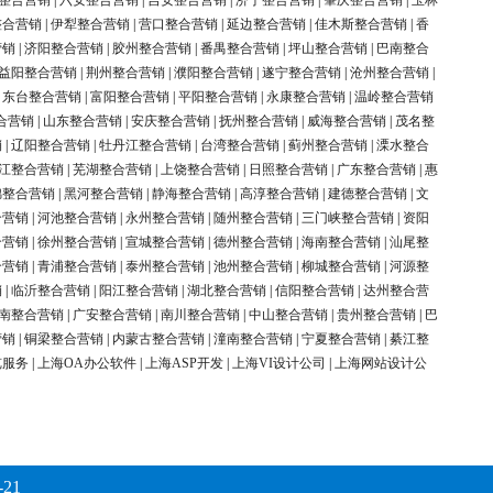
整合营销
|
六安整合营销
|
吉安整合营销
|
济宁整合营销
|
肇庆整合营销
|
玉林
整合营销
|
伊犁整合营销
|
营口整合营销
|
延边整合营销
|
佳木斯整合营销
|
香
营销
|
济阳整合营销
|
胶州整合营销
|
番禺整合营销
|
坪山整合营销
|
巴南整合
益阳整合营销
|
荆州整合营销
|
濮阳整合营销
|
遂宁整合营销
|
沧州整合营销
|
|
东台整合营销
|
富阳整合营销
|
平阳整合营销
|
永康整合营销
|
温岭整合营销
合营销
|
山东整合营销
|
安庆整合营销
|
抚州整合营销
|
威海整合营销
|
茂名整
销
|
辽阳整合营销
|
牡丹江整合营销
|
台湾整合营销
|
蓟州整合营销
|
溧水整合
江整合营销
|
芜湖整合营销
|
上饶整合营销
|
日照整合营销
|
广东整合营销
|
惠
锦整合营销
|
黑河整合营销
|
静海整合营销
|
高淳整合营销
|
建德整合营销
|
文
合营销
|
河池整合营销
|
永州整合营销
|
随州整合营销
|
三门峡整合营销
|
资阳
合营销
|
徐州整合营销
|
宣城整合营销
|
德州整合营销
|
海南整合营销
|
汕尾整
合营销
|
青浦整合营销
|
泰州整合营销
|
池州整合营销
|
柳城整合营销
|
河源整
销
|
临沂整合营销
|
阳江整合营销
|
湖北整合营销
|
信阳整合营销
|
达州整合营
南整合营销
|
广安整合营销
|
南川整合营销
|
中山整合营销
|
贵州整合营销
|
巴
营销
|
铜梁整合营销
|
内蒙古整合营销
|
潼南整合营销
|
宁夏整合营销
|
綦江整
览服务
|
上海OA办公软件
|
上海ASP开发
|
上海VI设计公司
|
上海网站设计公
-21