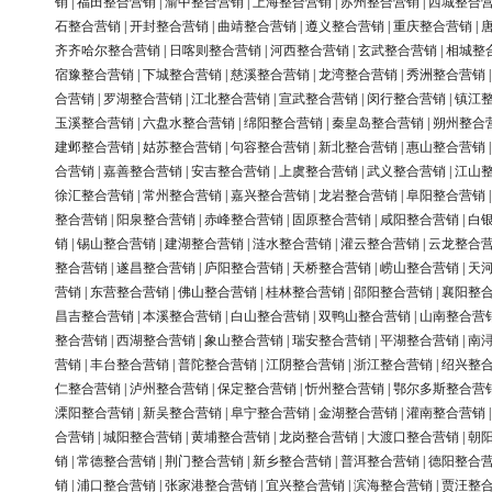
销
|
福田整合营销
|
渝中整合营销
|
上海整合营销
|
苏州整合营销
|
西城整合
石整合营销
|
开封整合营销
|
曲靖整合营销
|
遵义整合营销
|
重庆整合营销
|
齐齐哈尔整合营销
|
日喀则整合营销
|
河西整合营销
|
玄武整合营销
|
相城整
宿豫整合营销
|
下城整合营销
|
慈溪整合营销
|
龙湾整合营销
|
秀洲整合营销
合营销
|
罗湖整合营销
|
江北整合营销
|
宣武整合营销
|
闵行整合营销
|
镇江
玉溪整合营销
|
六盘水整合营销
|
绵阳整合营销
|
秦皇岛整合营销
|
朔州整合
建邺整合营销
|
姑苏整合营销
|
句容整合营销
|
新北整合营销
|
惠山整合营销
合营销
|
嘉善整合营销
|
安吉整合营销
|
上虞整合营销
|
武义整合营销
|
江山
徐汇整合营销
|
常州整合营销
|
嘉兴整合营销
|
龙岩整合营销
|
阜阳整合营销
整合营销
|
阳泉整合营销
|
赤峰整合营销
|
固原整合营销
|
咸阳整合营销
|
白
销
|
锡山整合营销
|
建湖整合营销
|
涟水整合营销
|
灌云整合营销
|
云龙整合
整合营销
|
遂昌整合营销
|
庐阳整合营销
|
天桥整合营销
|
崂山整合营销
|
天
营销
|
东营整合营销
|
佛山整合营销
|
桂林整合营销
|
邵阳整合营销
|
襄阳整
昌吉整合营销
|
本溪整合营销
|
白山整合营销
|
双鸭山整合营销
|
山南整合营
整合营销
|
西湖整合营销
|
象山整合营销
|
瑞安整合营销
|
平湖整合营销
|
南
营销
|
丰台整合营销
|
普陀整合营销
|
江阴整合营销
|
浙江整合营销
|
绍兴整
仁整合营销
|
泸州整合营销
|
保定整合营销
|
忻州整合营销
|
鄂尔多斯整合营
溧阳整合营销
|
新吴整合营销
|
阜宁整合营销
|
金湖整合营销
|
灌南整合营销
合营销
|
城阳整合营销
|
黄埔整合营销
|
龙岗整合营销
|
大渡口整合营销
|
朝
销
|
常德整合营销
|
荆门整合营销
|
新乡整合营销
|
普洱整合营销
|
德阳整合
销
|
浦口整合营销
|
张家港整合营销
|
宜兴整合营销
|
滨海整合营销
|
贾汪整