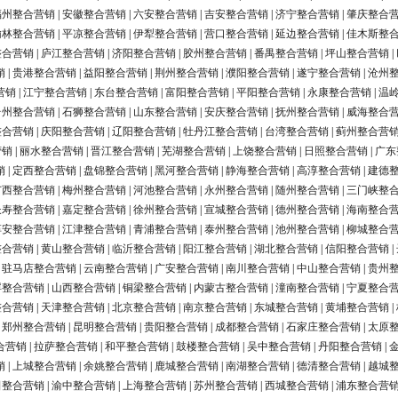
福州整合营销
|
安徽整合营销
|
六安整合营销
|
吉安整合营销
|
济宁整合营销
|
肇庆整合
榆林整合营销
|
平凉整合营销
|
伊犁整合营销
|
营口整合营销
|
延边整合营销
|
佳木斯整
整合营销
|
庐江整合营销
|
济阳整合营销
|
胶州整合营销
|
番禺整合营销
|
坪山整合营销
|
销
|
贵港整合营销
|
益阳整合营销
|
荆州整合营销
|
濮阳整合营销
|
遂宁整合营销
|
沧州
营销
|
江宁整合营销
|
东台整合营销
|
富阳整合营销
|
平阳整合营销
|
永康整合营销
|
温
台州整合营销
|
石狮整合营销
|
山东整合营销
|
安庆整合营销
|
抚州整合营销
|
威海整合
整合营销
|
庆阳整合营销
|
辽阳整合营销
|
牡丹江整合营销
|
台湾整合营销
|
蓟州整合营
营销
|
丽水整合营销
|
晋江整合营销
|
芜湖整合营销
|
上饶整合营销
|
日照整合营销
|
广东
销
|
定西整合营销
|
盘锦整合营销
|
黑河整合营销
|
静海整合营销
|
高淳整合营销
|
建德
广西整合营销
|
梅州整合营销
|
河池整合营销
|
永州整合营销
|
随州整合营销
|
三门峡整
长寿整合营销
|
嘉定整合营销
|
徐州整合营销
|
宣城整合营销
|
德州整合营销
|
海南整合
淳安整合营销
|
江津整合营销
|
青浦整合营销
|
泰州整合营销
|
池州整合营销
|
柳城整合
整合营销
|
黄山整合营销
|
临沂整合营销
|
阳江整合营销
|
湖北整合营销
|
信阳整合营销
|
|
驻马店整合营销
|
云南整合营销
|
广安整合营销
|
南川整合营销
|
中山整合营销
|
贵州
浮整合营销
|
山西整合营销
|
铜梁整合营销
|
内蒙古整合营销
|
潼南整合营销
|
宁夏整合
整合营销
|
天津整合营销
|
北京整合营销
|
南京整合营销
|
东城整合营销
|
黄埔整合营销
|
|
郑州整合营销
|
昆明整合营销
|
贵阳整合营销
|
成都整合营销
|
石家庄整合营销
|
太原
合营销
|
拉萨整合营销
|
和平整合营销
|
鼓楼整合营销
|
吴中整合营销
|
丹阳整合营销
|
销
|
上城整合营销
|
余姚整合营销
|
鹿城整合营销
|
南湖整合营销
|
德清整合营销
|
越城
田整合营销
|
渝中整合营销
|
上海整合营销
|
苏州整合营销
|
西城整合营销
|
浦东整合营