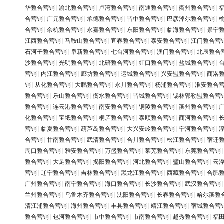
华整合营销
|
渝北整合营销
|
卢湾整合营销
|
南通整合营销
|
衢州整合营销
|
合营销
|
广元整合营销
|
承德整合营销
|
晋中整合营销
|
巴彦淖尔整合营销
|
合营销
|
余杭整合营销
|
永嘉整合营销
|
东阳整合营销
|
临海整合营销
|
景宁
江西整合营销
|
马鞍山整合营销
|
宜春整合营销
|
泰安整合营销
|
江门整合营
石河子整合营销
|
阜新整合营销
|
七台河整合营销
|
澳门整合营销
|
北辰整合
沙整合营销
|
光明整合营销
|
北碚整合营销
|
虹口整合营销
|
盐城整合营销
|
营销
|
内江整合营销
|
廊坊整合营销
|
运城整合营销
|
兴安盟整合营销
|
商洛
销
|
从化整合营销
|
大鹏整合营销
|
永川整合营销
|
杨浦整合营销
|
淮安整合
整合营销
|
乐山整合营销
|
衡水整合营销
|
晋城整合营销
|
锡林郭勒盟整合营
整合营销
|
连云港整合营销
|
南安整合营销
|
铜陵整合营销
|
滨州整合营销
|
化整合营销
|
宝坻整合营销
|
桐庐整合营销
|
泰顺整合营销
|
商河整合营销
|
营销
|
临夏整合营销
|
葫芦岛整合营销
|
大兴安岭整合营销
|
宁河整合营销
|
合营销
|
甘南整合营销
|
武清整合营销
|
合川整合营销
|
松江整合营销
|
宿迁
周口整合营销
|
雅安整合营销
|
万盛整合营销
|
莱芜整合营销
|
东莞整合营销
整合营销
|
大足整合营销
|
揭阳整合营销
|
河北整合营销
|
璧山整合营销
|
云
营销
|
辽宁整合营销
|
吉林整合营销
|
黑龙江整合营销
|
西藏整合营销
|
合肥
广州整合营销
|
南宁整合营销
|
海口整合营销
|
长沙整合营销
|
武汉整合营销
兰州整合营销
|
乌鲁木齐整合营销
|
沈阳整合营销
|
长春整合营销
|
哈尔滨整
清江浦整合营销
|
海州整合营销
|
丰县整合营销
|
靖江整合营销
|
宿城整合营
整合营销
|
包河整合营销
|
市中整合营销
|
市南整合营销
|
越秀整合营销
|
福