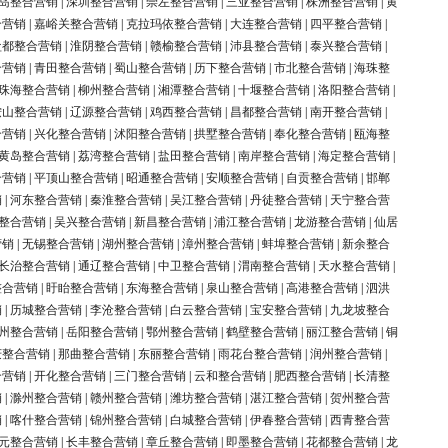
岛整合营销
|
深圳整合营销
|
崇左整合营销
|
三亚整合营销
|
株洲整合营销
|
黄
合营销
|
嘉峪关整合营销
|
克拉玛依整合营销
|
大连整合营销
|
四平整合营销
|
盐都整合营销
|
淮阴整合营销
|
赣榆整合营销
|
沛县整合营销
|
泰兴整合营销
|
合营销
|
青田整合营销
|
蜀山整合营销
|
历下整合营销
|
市北整合营销
|
海珠整
珠海整合营销
|
柳州整合营销
|
湘潭整合营销
|
十堰整合营销
|
洛阳整合营销
|
鞍山整合营销
|
辽源整合营销
|
鸡西整合营销
|
昌都整合营销
|
南开整合营销
|
合营销
|
兴化整合营销
|
沭阳整合营销
|
拱墅整合营销
|
奉化整合营销
|
瓯海整
黄岛整合营销
|
荔湾整合营销
|
盐田整合营销
|
南岸整合营销
|
海定整合营销
|
合营销
|
平顶山整合营销
|
昭通整合营销
|
安顺整合营销
|
自贡整合营销
|
邯郸
销
|
河东整合营销
|
秦淮整合营销
|
吴江整合营销
|
丹徒整合营销
|
天宁整合营
整合营销
|
吴兴整合营销
|
新昌整合营销
|
浦江整合营销
|
龙游整合营销
|
仙居
营销
|
无锡整合营销
|
湖州整合营销
|
漳州整合营销
|
蚌埠整合营销
|
新余整合
长治整合营销
|
通辽整合营销
|
中卫整合营销
|
渭南整合营销
|
天水整合营销
|
整合营销
|
盱眙整合营销
|
东海整合营销
|
泉山整合营销
|
高港整合营销
|
泗洪
销
|
历城整合营销
|
李沧整合营销
|
白云整合营销
|
宝安整合营销
|
九龙坡整合
州整合营销
|
岳阳整合营销
|
鄂州整合营销
|
鹤壁整合营销
|
丽江整合营销
|
铜
庆整合营销
|
那曲整合营销
|
东丽整合营销
|
雨花台整合营销
|
润州整合营销
|
合营销
|
开化整合营销
|
三门整合营销
|
云和整合营销
|
肥西整合营销
|
长清整
销
|
滁州整合营销
|
赣州整合营销
|
潍坊整合营销
|
湛江整合营销
|
贺州整合营
销
|
喀什整合营销
|
锦州整合营销
|
白城整合营销
|
伊春整合营销
|
西青整合营
元整合营销
|
长丰整合营销
|
章丘整合营销
|
即墨整合营销
|
花都整合营销
|
龙