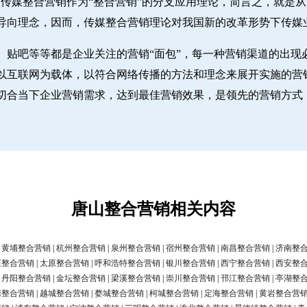
传媒整合营销作为“整合营销”的分支应用理论，简言之，就是从“
导向理念，因而，传媒整合营销理论对我国新的改革形势下传媒
、贴吧等等都是企业关注的营销“面包”，每一种营销渠道的出现
。以互联网为载体，以符合网络传播的方法和理念来展开实施的营
切合当下企业营销需求，达到最佳营销效果，是领先的营销方式
唐山整合营销相关内容
|
黄埔整合营销
|
杭州整合营销
|
泉州整合营销
|
宿州整合营销
|
南昌整合营销
|
济南整
庄整合营销
|
太原整合营销
|
呼和浩特整合营销
|
银川整合营销
|
西宁整合营销
|
西安整
|
丹阳整合营销
|
金坛整合营销
|
梁溪整合营销
|
崇川整合营销
|
邗江整合营销
|
亭湖整
清整合营销
|
越城整合营销
|
婺城整合营销
|
柯城整合营销
|
定海整合营销
|
黄岩整合营