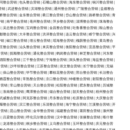
同整合营销
|
包头整合营销
|
石嘴山整合营销
|
海东整合营销
|
铜川整合营销
|
营销
|
武进整合营销
|
滨湖整合营销
|
通州整合营销
|
广陵整合营销
|
盐都整合
桥整合营销
|
金东整合营销
|
衢江整合营销
|
岱山整合营销
|
路桥整合营销
|
青
营销
|
南平整合营销
|
亳州整合营销
|
萍乡整合营销
|
淄博整合营销
|
珠海整合
销
|
吴忠整合营销
|
宝鸡整合营销
|
金昌整合营销
|
吐鲁番整合营销
|
鞍山整合
都整合营销
|
大丰整合营销
|
洪泽整合营销
|
连云整合营销
|
睢宁整合营销
|
兴
营销
|
椒江整合营销
|
缙云整合营销
|
瑶海整合营销
|
槐荫整合营销
|
黄岛整合
庄整合营销
|
汕头整合营销
|
来宾整合营销
|
衡阳整合营销
|
宜昌整合营销
|
平
合营销
|
抚顺整合营销
|
通化整合营销
|
鹤岗整合营销
|
林芝整合营销
|
河东整
泗阳整合营销
|
江干整合营销
|
宁海整合营销
|
洞头整合营销
|
海盐整合营销
|
合营销
|
沙坪坝整合营销
|
江苏整合营销
|
崇文整合营销
|
长宁整合营销
|
无锡
销
|
保山整合营销
|
毕节整合营销
|
攀枝花整合营销
|
邢台整合营销
|
长治整合
栖霞整合营销
|
常熟整合营销
|
京口整合营销
|
钟楼整合营销
|
射阳整合营销
|
合营销
|
常山整合营销
|
天台整合营销
|
松阳整合营销
|
肥东整合营销
|
历城整
销
|
淮南整合营销
|
鹰潭整合营销
|
烟台整合营销
|
韶关整合营销
|
梧州整合营
武威整合营销
|
阿克苏整合营销
|
丹东整合营销
|
松原整合营销
|
大庆整合营
堰整合营销
|
滨江整合营销
|
乐清整合营销
|
海宁整合营销
|
兰溪整合营销
|
开
合营销
|
昆山整合营销
|
金华整合营销
|
福建整合营销
|
莆田整合营销
|
滁州整
销
|
吕梁整合营销
|
呼伦贝尔整合营销
|
汉中整合营销
|
张掖整合营销
|
喀什整
销
|
龙港整合营销
|
桐乡整合营销
|
义乌整合营销
|
玉环整合营销
|
庆元整合营