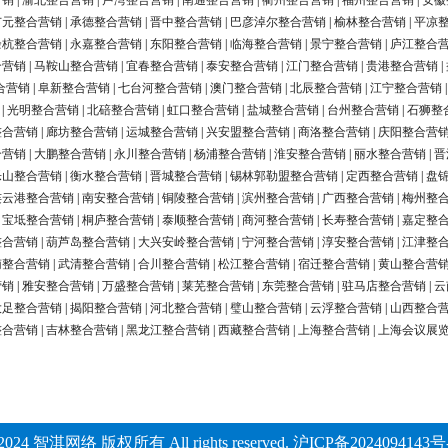
营销
|
渝北整合营销
|
卢湾整合营销
|
南通整合营销
|
衢州整合营销
|
福州整合营销
|
安徽
广元整合营销
|
承德整合营销
|
晋中整合营销
|
巴彦淖尔整合营销
|
榆林整合营销
|
平凉
余杭整合营销
|
永嘉整合营销
|
东阳整合营销
|
临海整合营销
|
景宁整合营销
|
庐江整合
合营销
|
马鞍山整合营销
|
宜春整合营销
|
泰安整合营销
|
江门整合营销
|
贵港整合营销
|
合营销
|
阜新整合营销
|
七台河整合营销
|
澳门整合营销
|
北辰整合营销
|
江宁整合营销
|
光明整合营销
|
北碚整合营销
|
虹口整合营销
|
盐城整合营销
|
台州整合营销
|
石狮整
整合营销
|
廊坊整合营销
|
运城整合营销
|
兴安盟整合营销
|
商洛整合营销
|
庆阳整合营
合营销
|
大鹏整合营销
|
永川整合营销
|
杨浦整合营销
|
淮安整合营销
|
丽水整合营销
|
晋
乐山整合营销
|
衡水整合营销
|
晋城整合营销
|
锡林郭勒盟整合营销
|
定西整合营销
|
盘
连云港整合营销
|
南安整合营销
|
铜陵整合营销
|
滨州整合营销
|
广西整合营销
|
梅州整
|
宝坻整合营销
|
桐庐整合营销
|
泰顺整合营销
|
商河整合营销
|
长寿整合营销
|
嘉定整
整合营销
|
葫芦岛整合营销
|
大兴安岭整合营销
|
宁河整合营销
|
淳安整合营销
|
江津整
南整合营销
|
武清整合营销
|
合川整合营销
|
松江整合营销
|
宿迁整合营销
|
黄山整合营
营销
|
雅安整合营销
|
万盛整合营销
|
莱芜整合营销
|
东莞整合营销
|
驻马店整合营销
|
云
大足整合营销
|
揭阳整合营销
|
河北整合营销
|
璧山整合营销
|
云浮整合营销
|
山西整合
整合营销
|
吉林整合营销
|
黑龙江整合营销
|
西藏整合营销
|
上海整合营销
|
上海会议展
2024 智淇网络 版权所有 All rights reserved.
沪ICP备2024094143号