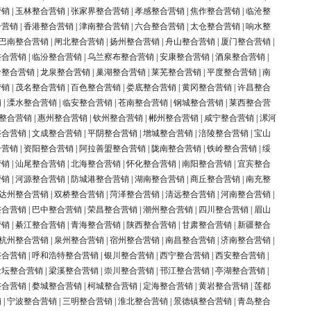
营销
|
玉林整合营销
|
张家界整合营销
|
孝感整合营销
|
焦作整合营销
|
临沧整
合营销
|
香港整合营销
|
津南整合营销
|
六合整合营销
|
太仓整合营销
|
响水整
巴南整合营销
|
闸北整合营销
|
扬州整合营销
|
舟山整合营销
|
厦门整合营销
|
整合营销
|
临汾整合营销
|
乌兰察布整合营销
|
安康整合营销
|
酒泉整合营销
|
岭整合营销
|
龙泉整合营销
|
巢湖整合营销
|
莱芜整合营销
|
平度整合营销
|
南
营销
|
茂名整合营销
|
百色整合营销
|
娄底整合营销
|
黄冈整合营销
|
许昌整合
销
|
溧水整合营销
|
临安整合营销
|
苍南整合营销
|
钢城整合营销
|
莱西整合营
整合营销
|
惠州整合营销
|
钦州整合营销
|
郴州整合营销
|
咸宁整合营销
|
漯河
整合营销
|
文成整合营销
|
平阴整合营销
|
增城整合营销
|
涪陵整合营销
|
宝山
合营销
|
资阳整合营销
|
阿拉善盟整合营销
|
陇南整合营销
|
铁岭整合营销
|
绥
营销
|
汕尾整合营销
|
北海整合营销
|
怀化整合营销
|
南阳整合营销
|
宜宾整合
营销
|
河源整合营销
|
防城港整合营销
|
湖南整合营销
|
商丘整合营销
|
南充整
达州整合营销
|
双桥整合营销
|
菏泽整合营销
|
清远整合营销
|
河南整合营销
|
整合营销
|
巴中整合营销
|
荣昌整合营销
|
潮州整合营销
|
四川整合营销
|
眉山
营销
|
綦江整合营销
|
青海整合营销
|
陕西整合营销
|
甘肃整合营销
|
新疆整合
杭州整合营销
|
泉州整合营销
|
宿州整合营销
|
南昌整合营销
|
济南整合营销
|
整合营销
|
呼和浩特整合营销
|
银川整合营销
|
西宁整合营销
|
西安整合营销
|
金坛整合营销
|
梁溪整合营销
|
崇川整合营销
|
邗江整合营销
|
亭湖整合营销
|
整合营销
|
婺城整合营销
|
柯城整合营销
|
定海整合营销
|
黄岩整合营销
|
莲都
销
|
宁波整合营销
|
三明整合营销
|
淮北整合营销
|
景德镇整合营销
|
青岛整合