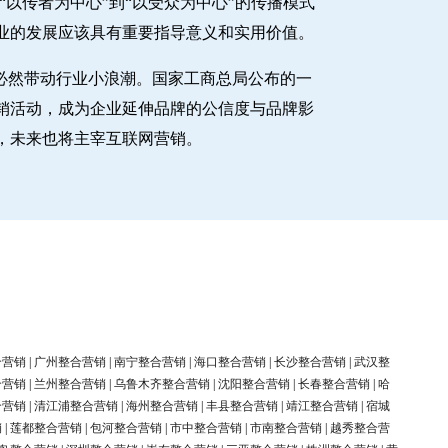
以传者为中心”到“以受众为中心”的传播模式
业的发展应该具有重要指导意义和实用价值。
必然带动行业小浪潮。国家工商总局公布的一
销活动，成为企业延伸品牌的公信度与品牌影
，未来也将主宰互联网营销。
合营销
|
广州整合营销
|
南宁整合营销
|
海口整合营销
|
长沙整合营销
|
武汉整
合营销
|
兰州整合营销
|
乌鲁木齐整合营销
|
沈阳整合营销
|
长春整合营销
|
哈
合营销
|
清江浦整合营销
|
海州整合营销
|
丰县整合营销
|
靖江整合营销
|
宿城
销
|
莲都整合营销
|
包河整合营销
|
市中整合营销
|
市南整合营销
|
越秀整合营