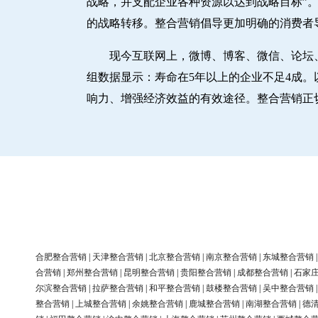
战略，并支配企业各种资源以达到战略目标”。
的战略转移。整合营销倡导更加明确的消费者
现今互联网上，微博、博客、微信、论坛
组数据显示：寿命在5年以上的企业不足4成
响力、增强经济效益的有效途径。整合营销正
合肥整合营销
|
天津整合营销
|
北京整合营销
|
南京整合营销
|
东城整合营销
合营销
|
郑州整合营销
|
昆明整合营销
|
贵阳整合营销
|
成都整合营销
|
石家
尔滨整合营销
|
拉萨整合营销
|
和平整合营销
|
鼓楼整合营销
|
吴中整合营销
整合营销
|
上城整合营销
|
余姚整合营销
|
鹿城整合营销
|
南湖整合营销
|
德