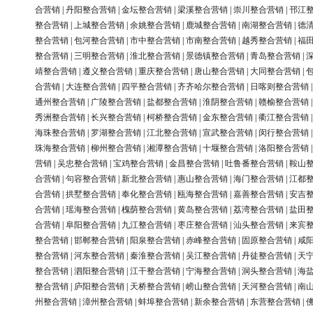
合营销
|
丹阳整合营销
|
金坛整合营销
|
梁溪整合营销
|
崇川整合营销
|
邗江
整合营销
|
上城整合营销
|
余姚整合营销
|
鹿城整合营销
|
南湖整合营销
|
德
整合营销
|
包河整合营销
|
市中整合营销
|
市南整合营销
|
越秀整合营销
|
福
整合营销
|
三明整合营销
|
淮北整合营销
|
景德镇整合营销
|
青岛整合营销
|
靖整合营销
|
遵义整合营销
|
重庆整合营销
|
唐山整合营销
|
大同整合营销
|
合营销
|
大连整合营销
|
四平整合营销
|
齐齐哈尔整合营销
|
日喀则整合营销
通州整合营销
|
广陵整合营销
|
盐都整合营销
|
淮阴整合营销
|
赣榆整合营销
秀洲整合营销
|
长兴整合营销
|
柯桥整合营销
|
金东整合营销
|
衢江整合营销
海珠整合营销
|
罗湖整合营销
|
江北整合营销
|
宣武整合营销
|
闵行整合营销
珠海整合营销
|
柳州整合营销
|
湘潭整合营销
|
十堰整合营销
|
洛阳整合营销
营销
|
吴忠整合营销
|
宝鸡整合营销
|
金昌整合营销
|
吐鲁番整合营销
|
鞍山
合营销
|
句容整合营销
|
新北整合营销
|
惠山整合营销
|
海门整合营销
|
江都
合营销
|
拱墅整合营销
|
奉化整合营销
|
瓯海整合营销
|
嘉善整合营销
|
安吉
合营销
|
瑶海整合营销
|
槐荫整合营销
|
黄岛整合营销
|
荔湾整合营销
|
盐田
合营销
|
阜阳整合营销
|
九江整合营销
|
枣庄整合营销
|
汕头整合营销
|
来宾
整合营销
|
邯郸整合营销
|
阳泉整合营销
|
赤峰整合营销
|
固原整合营销
|
咸
整合营销
|
河东整合营销
|
秦淮整合营销
|
吴江整合营销
|
丹徒整合营销
|
天
整合营销
|
泗阳整合营销
|
江干整合营销
|
宁海整合营销
|
洞头整合营销
|
海
整合营销
|
庐阳整合营销
|
天桥整合营销
|
崂山整合营销
|
天河整合营销
|
南
州整合营销
|
漳州整合营销
|
蚌埠整合营销
|
新余整合营销
|
东营整合营销
|