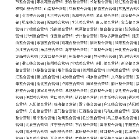
节整合营销
|
攀枝花整合营销
|
邢台整合营销
|
长治整合营销
|
通辽整合营销
双鸭山整合营销
|
山南整合营销
|
红桥整合营销
|
栖霞整合营销
|
常熟整合营
销
|
高港整合营销
|
泗洪整合营销
|
西湖整合营销
|
象山整合营销
|
瑞安整合
销
|
肥东整合营销
|
历城整合营销
|
李沧整合营销
|
白云整合营销
|
宝安整合
营销
|
宁德整合营销
|
淮南整合营销
|
鹰潭整合营销
|
烟台整合营销
|
韶关整
营销
|
泸州整合营销
|
保定整合营销
|
忻州整合营销
|
鄂尔多斯整合营销
|
延
曲整合营销
|
东丽整合营销
|
雨花台整合营销
|
润州整合营销
|
溧阳整合营销
滨江整合营销
|
乐清整合营销
|
海宁整合营销
|
兰溪整合营销
|
开化整合营销
龙岗整合营销
|
大渡口整合营销
|
朝阳整合营销
|
静安整合营销
|
昆山整合营
销
|
湛江整合营销
|
贺州整合营销
|
常德整合营销
|
荆门整合营销
|
新乡整合
整合营销
|
张掖整合营销
|
喀什整合营销
|
锦州整合营销
|
白城整合营销
|
伊
汪整合营销
|
萧山整合营销
|
龙港整合营销
|
桐乡整合营销
|
义乌整合营销
|
华整合营销
|
渝北整合营销
|
卢湾整合营销
|
南通整合营销
|
衢州整合营销
|
林整合营销
|
张家界整合营销
|
孝感整合营销
|
焦作整合营销
|
临沧整合营销
营销
|
伊犁整合营销
|
营口整合营销
|
延边整合营销
|
佳木斯整合营销
|
香港
合营销
|
东阳整合营销
|
临海整合营销
|
景宁整合营销
|
庐江整合营销
|
济阳
合营销
|
舟山整合营销
|
厦门整合营销
|
江西整合营销
|
马鞍山整合营销
|
宜
整合营销
|
遂宁整合营销
|
沧州整合营销
|
临汾整合营销
|
乌兰察布整合营销
营销
|
北辰整合营销
|
江宁整合营销
|
东台整合营销
|
富阳整合营销
|
平阳整
营销
|
南沙整合营销
|
光明整合营销
|
北碚整合营销
|
虹口整合营销
|
盐城整
营销
|
茂名整合营销
|
百色整合营销
|
娄底整合营销
|
黄冈整合营销
|
许昌整