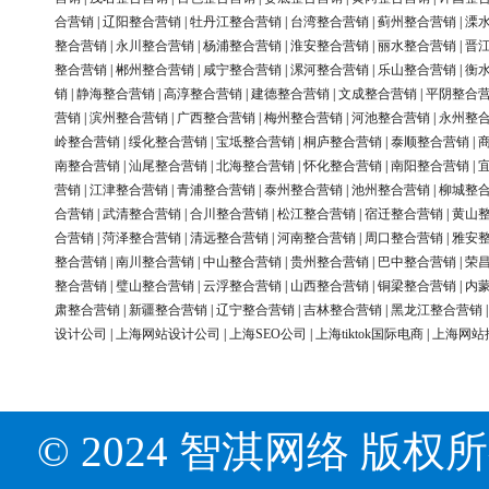
合营销
|
辽阳整合营销
|
牡丹江整合营销
|
台湾整合营销
|
蓟州整合营销
|
溧
整合营销
|
永川整合营销
|
杨浦整合营销
|
淮安整合营销
|
丽水整合营销
|
晋
整合营销
|
郴州整合营销
|
咸宁整合营销
|
漯河整合营销
|
乐山整合营销
|
衡
销
|
静海整合营销
|
高淳整合营销
|
建德整合营销
|
文成整合营销
|
平阴整合
营销
|
滨州整合营销
|
广西整合营销
|
梅州整合营销
|
河池整合营销
|
永州整
岭整合营销
|
绥化整合营销
|
宝坻整合营销
|
桐庐整合营销
|
泰顺整合营销
|
南整合营销
|
汕尾整合营销
|
北海整合营销
|
怀化整合营销
|
南阳整合营销
|
营销
|
江津整合营销
|
青浦整合营销
|
泰州整合营销
|
池州整合营销
|
柳城整
合营销
|
武清整合营销
|
合川整合营销
|
松江整合营销
|
宿迁整合营销
|
黄山
合营销
|
菏泽整合营销
|
清远整合营销
|
河南整合营销
|
周口整合营销
|
雅安
整合营销
|
南川整合营销
|
中山整合营销
|
贵州整合营销
|
巴中整合营销
|
荣
整合营销
|
璧山整合营销
|
云浮整合营销
|
山西整合营销
|
铜梁整合营销
|
内
肃整合营销
|
新疆整合营销
|
辽宁整合营销
|
吉林整合营销
|
黑龙江整合营销
设计公司
|
上海网站设计公司
|
上海SEO公司
|
上海tiktok国际电商
|
上海网站
© 2024 智淇网络 版权所有 Al