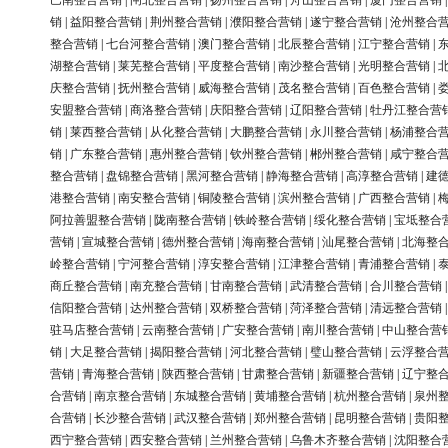
巴南整合营销
|
闸北整合营销
|
扬州整合营销
|
舟山整合营销
|
厦门整合营销
销
|
益阳整合营销
|
荆州整合营销
|
濮阳整合营销
|
遂宁整合营销
|
沧州整合
整合营销
|
七台河整合营销
|
澳门整合营销
|
北辰整合营销
|
江宁整合营销
|
湖整合营销
|
莱芜整合营销
|
平度整合营销
|
南沙整合营销
|
光明整合营销
|
庆整合营销
|
抚州整合营销
|
威海整合营销
|
茂名整合营销
|
百色整合营销
|
安盟整合营销
|
商洛整合营销
|
庆阳整合营销
|
辽阳整合营销
|
牡丹江整合营
销
|
莱西整合营销
|
从化整合营销
|
大鹏整合营销
|
永川整合营销
|
杨浦整合
销
|
广东整合营销
|
惠州整合营销
|
钦州整合营销
|
郴州整合营销
|
咸宁整合
整合营销
|
盘锦整合营销
|
黑河整合营销
|
静海整合营销
|
高淳整合营销
|
建
港整合营销
|
南安整合营销
|
铜陵整合营销
|
滨州整合营销
|
广西整合营销
|
阿拉善盟整合营销
|
陇南整合营销
|
铁岭整合营销
|
绥化整合营销
|
宝坻整合
营销
|
宣城整合营销
|
德州整合营销
|
海南整合营销
|
汕尾整合营销
|
北海整
岭整合营销
|
宁河整合营销
|
淳安整合营销
|
江津整合营销
|
青浦整合营销
|
商丘整合营销
|
南充整合营销
|
甘南整合营销
|
武清整合营销
|
合川整合营销
信阳整合营销
|
达州整合营销
|
双桥整合营销
|
菏泽整合营销
|
清远整合营销
驻马店整合营销
|
云南整合营销
|
广安整合营销
|
南川整合营销
|
中山整合营
销
|
大足整合营销
|
揭阳整合营销
|
河北整合营销
|
璧山整合营销
|
云浮整合
营销
|
青海整合营销
|
陕西整合营销
|
甘肃整合营销
|
新疆整合营销
|
辽宁整
合营销
|
南京整合营销
|
东城整合营销
|
黄埔整合营销
|
杭州整合营销
|
泉州
合营销
|
长沙整合营销
|
武汉整合营销
|
郑州整合营销
|
昆明整合营销
|
贵阳
西宁整合营销
|
西安整合营销
|
兰州整合营销
|
乌鲁木齐整合营销
|
沈阳整合