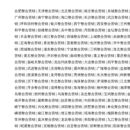
合肥整合营销
|
天津整合营销
|
北京整合营销
|
南京整合营销
|
东城整合营销
广州整合营销
|
南宁整合营销
|
海口整合营销
|
长沙整合营销
|
武汉整合营销
销
|
呼和浩特整合营销
|
银川整合营销
|
西宁整合营销
|
西安整合营销
|
兰州
和平整合营销
|
鼓楼整合营销
|
吴中整合营销
|
丹阳整合营销
|
金坛整合营销
销
|
丰县整合营销
|
靖江整合营销
|
宿城整合营销
|
上城整合营销
|
余姚整合
销
|
定海整合营销
|
黄岩整合营销
|
莲都整合营销
|
包河整合营销
|
市中整合
销
|
西城整合营销
|
浦东整合营销
|
宁波整合营销
|
三明整合营销
|
淮北整合
营销
|
黄石整合营销
|
开封整合营销
|
曲靖整合营销
|
遵义整合营销
|
重庆整
合营销
|
嘉峪关整合营销
|
克拉玛依整合营销
|
大连整合营销
|
四平整合营销
合营销
|
武进整合营销
|
滨湖整合营销
|
通州整合营销
|
广陵整合营销
|
盐都
合营销
|
慈溪整合营销
|
龙湾整合营销
|
秀洲整合营销
|
长兴整合营销
|
柯桥
合营销
|
历下整合营销
|
市北整合营销
|
海珠整合营销
|
罗湖整合营销
|
江北
合营销
|
萍乡整合营销
|
淄博整合营销
|
珠海整合营销
|
柳州整合营销
|
湘潭
岛整合营销
|
朔州整合营销
|
乌海整合营销
|
吴忠整合营销
|
宝鸡整合营销
|
南开整合营销
|
建邺整合营销
|
姑苏整合营销
|
句容整合营销
|
新北整合营销
睢宁整合营销
|
兴化整合营销
|
沭阳整合营销
|
拱墅整合营销
|
奉化整合营销
嵊泗整合营销
|
椒江整合营销
|
缙云整合营销
|
瑶海整合营销
|
槐荫整合营销
常州整合营销
|
嘉兴整合营销
|
龙岩整合营销
|
阜阳整合营销
|
九江整合营销
销
|
昭通整合营销
|
安顺整合营销
|
自贡整合营销
|
邯郸整合营销
|
阳泉整合