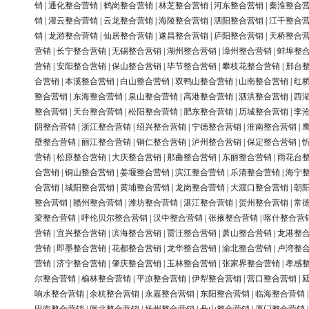
销
|
通化整合营销
|
鹤岗整合营销
|
林芝整合营销
|
河东整合营销
|
秦淮整合
销
|
灌云整合营销
|
云龙整合营销
|
海陵整合营销
|
泗阳整合营销
|
江干整合
销
|
龙游整合营销
|
仙居整合营销
|
遂昌整合营销
|
庐阳整合营销
|
天桥整合
营销
|
长宁整合营销
|
无锡整合营销
|
湖州整合营销
|
漳州整合营销
|
蚌埠整
营销
|
安阳整合营销
|
保山整合营销
|
毕节整合营销
|
攀枝花整合营销
|
邢台
合营销
|
本溪整合营销
|
白山整合营销
|
双鸭山整合营销
|
山南整合营销
|
红
整合营销
|
东海整合营销
|
泉山整合营销
|
高港整合营销
|
泗洪整合营销
|
西
整合营销
|
天台整合营销
|
松阳整合营销
|
肥东整合营销
|
历城整合营销
|
李
阴整合营销
|
浙江整合营销
|
绍兴整合营销
|
宁德整合营销
|
淮南整合营销
|
壁整合营销
|
丽江整合营销
|
铜仁整合营销
|
泸州整合营销
|
保定整合营销
|
营销
|
松原整合营销
|
大庆整合营销
|
那曲整合营销
|
东丽整合营销
|
雨花台
合营销
|
铜山整合营销
|
姜堰整合营销
|
滨江整合营销
|
乐清整合营销
|
海宁
合营销
|
城阳整合营销
|
黄埔整合营销
|
龙岗整合营销
|
大渡口整合营销
|
朝
整合营销
|
赣州整合营销
|
潍坊整合营销
|
湛江整合营销
|
贺州整合营销
|
常
梁整合营销
|
呼伦贝尔整合营销
|
汉中整合营销
|
张掖整合营销
|
喀什整合营
营销
|
宜兴整合营销
|
滨海整合营销
|
贾汪整合营销
|
萧山整合营销
|
龙港整
营销
|
即墨整合营销
|
花都整合营销
|
龙华整合营销
|
渝北整合营销
|
卢湾整
营销
|
济宁整合营销
|
肇庆整合营销
|
玉林整合营销
|
张家界整合营销
|
孝感
尔整合营销
|
榆林整合营销
|
平凉整合营销
|
伊犁整合营销
|
营口整合营销
|
响水整合营销
|
余杭整合营销
|
永嘉整合营销
|
东阳整合营销
|
临海整合营销