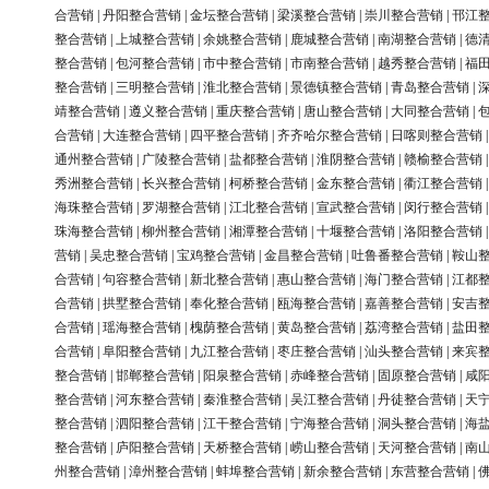
合营销
|
丹阳整合营销
|
金坛整合营销
|
梁溪整合营销
|
崇川整合营销
|
邗江
整合营销
|
上城整合营销
|
余姚整合营销
|
鹿城整合营销
|
南湖整合营销
|
德
整合营销
|
包河整合营销
|
市中整合营销
|
市南整合营销
|
越秀整合营销
|
福
整合营销
|
三明整合营销
|
淮北整合营销
|
景德镇整合营销
|
青岛整合营销
|
靖整合营销
|
遵义整合营销
|
重庆整合营销
|
唐山整合营销
|
大同整合营销
|
合营销
|
大连整合营销
|
四平整合营销
|
齐齐哈尔整合营销
|
日喀则整合营销
通州整合营销
|
广陵整合营销
|
盐都整合营销
|
淮阴整合营销
|
赣榆整合营销
秀洲整合营销
|
长兴整合营销
|
柯桥整合营销
|
金东整合营销
|
衢江整合营销
海珠整合营销
|
罗湖整合营销
|
江北整合营销
|
宣武整合营销
|
闵行整合营销
珠海整合营销
|
柳州整合营销
|
湘潭整合营销
|
十堰整合营销
|
洛阳整合营销
营销
|
吴忠整合营销
|
宝鸡整合营销
|
金昌整合营销
|
吐鲁番整合营销
|
鞍山
合营销
|
句容整合营销
|
新北整合营销
|
惠山整合营销
|
海门整合营销
|
江都
合营销
|
拱墅整合营销
|
奉化整合营销
|
瓯海整合营销
|
嘉善整合营销
|
安吉
合营销
|
瑶海整合营销
|
槐荫整合营销
|
黄岛整合营销
|
荔湾整合营销
|
盐田
合营销
|
阜阳整合营销
|
九江整合营销
|
枣庄整合营销
|
汕头整合营销
|
来宾
整合营销
|
邯郸整合营销
|
阳泉整合营销
|
赤峰整合营销
|
固原整合营销
|
咸
整合营销
|
河东整合营销
|
秦淮整合营销
|
吴江整合营销
|
丹徒整合营销
|
天
整合营销
|
泗阳整合营销
|
江干整合营销
|
宁海整合营销
|
洞头整合营销
|
海
整合营销
|
庐阳整合营销
|
天桥整合营销
|
崂山整合营销
|
天河整合营销
|
南
州整合营销
|
漳州整合营销
|
蚌埠整合营销
|
新余整合营销
|
东营整合营销
|