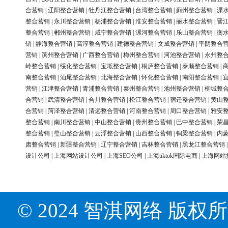
合营销
|
辽阳整合营销
|
牡丹江整合营销
|
台湾整合营销
|
蓟州整合营销
|
溧
整合营销
|
永川整合营销
|
杨浦整合营销
|
淮安整合营销
|
丽水整合营销
|
晋
整合营销
|
郴州整合营销
|
咸宁整合营销
|
漯河整合营销
|
乐山整合营销
|
衡
销
|
静海整合营销
|
高淳整合营销
|
建德整合营销
|
文成整合营销
|
平阴整合
营销
|
滨州整合营销
|
广西整合营销
|
梅州整合营销
|
河池整合营销
|
永州整
岭整合营销
|
绥化整合营销
|
宝坻整合营销
|
桐庐整合营销
|
泰顺整合营销
|
南整合营销
|
汕尾整合营销
|
北海整合营销
|
怀化整合营销
|
南阳整合营销
|
营销
|
江津整合营销
|
青浦整合营销
|
泰州整合营销
|
池州整合营销
|
柳城整
合营销
|
武清整合营销
|
合川整合营销
|
松江整合营销
|
宿迁整合营销
|
黄山
合营销
|
菏泽整合营销
|
清远整合营销
|
河南整合营销
|
周口整合营销
|
雅安
整合营销
|
南川整合营销
|
中山整合营销
|
贵州整合营销
|
巴中整合营销
|
荣
整合营销
|
璧山整合营销
|
云浮整合营销
|
山西整合营销
|
铜梁整合营销
|
内
肃整合营销
|
新疆整合营销
|
辽宁整合营销
|
吉林整合营销
|
黑龙江整合营销
设计公司
|
上海网站设计公司
|
上海SEO公司
|
上海tiktok国际电商
|
上海网站
© 2024 智淇网络 版权所有 Al