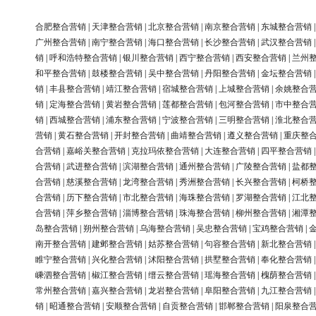
合肥整合营销
|
天津整合营销
|
北京整合营销
|
南京整合营销
|
东城整合营销
广州整合营销
|
南宁整合营销
|
海口整合营销
|
长沙整合营销
|
武汉整合营销
销
|
呼和浩特整合营销
|
银川整合营销
|
西宁整合营销
|
西安整合营销
|
兰州
和平整合营销
|
鼓楼整合营销
|
吴中整合营销
|
丹阳整合营销
|
金坛整合营销
销
|
丰县整合营销
|
靖江整合营销
|
宿城整合营销
|
上城整合营销
|
余姚整合
销
|
定海整合营销
|
黄岩整合营销
|
莲都整合营销
|
包河整合营销
|
市中整合
销
|
西城整合营销
|
浦东整合营销
|
宁波整合营销
|
三明整合营销
|
淮北整合
营销
|
黄石整合营销
|
开封整合营销
|
曲靖整合营销
|
遵义整合营销
|
重庆整
合营销
|
嘉峪关整合营销
|
克拉玛依整合营销
|
大连整合营销
|
四平整合营销
合营销
|
武进整合营销
|
滨湖整合营销
|
通州整合营销
|
广陵整合营销
|
盐都
合营销
|
慈溪整合营销
|
龙湾整合营销
|
秀洲整合营销
|
长兴整合营销
|
柯桥
合营销
|
历下整合营销
|
市北整合营销
|
海珠整合营销
|
罗湖整合营销
|
江北
合营销
|
萍乡整合营销
|
淄博整合营销
|
珠海整合营销
|
柳州整合营销
|
湘潭
岛整合营销
|
朔州整合营销
|
乌海整合营销
|
吴忠整合营销
|
宝鸡整合营销
|
南开整合营销
|
建邺整合营销
|
姑苏整合营销
|
句容整合营销
|
新北整合营销
睢宁整合营销
|
兴化整合营销
|
沭阳整合营销
|
拱墅整合营销
|
奉化整合营销
嵊泗整合营销
|
椒江整合营销
|
缙云整合营销
|
瑶海整合营销
|
槐荫整合营销
常州整合营销
|
嘉兴整合营销
|
龙岩整合营销
|
阜阳整合营销
|
九江整合营销
销
|
昭通整合营销
|
安顺整合营销
|
自贡整合营销
|
邯郸整合营销
|
阳泉整合