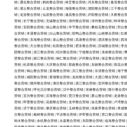
销
|
通化整合营销
|
鹤岗整合营销
|
林芝整合营销
|
河东整合营销
|
秦淮整合
销
|
灌云整合营销
|
云龙整合营销
|
海陵整合营销
|
泗阳整合营销
|
江干整合
销
|
龙游整合营销
|
仙居整合营销
|
遂昌整合营销
|
庐阳整合营销
|
天桥整合
营销
|
长宁整合营销
|
无锡整合营销
|
湖州整合营销
|
漳州整合营销
|
蚌埠整
营销
|
安阳整合营销
|
保山整合营销
|
毕节整合营销
|
攀枝花整合营销
|
邢台
合营销
|
本溪整合营销
|
白山整合营销
|
双鸭山整合营销
|
山南整合营销
|
红
整合营销
|
东海整合营销
|
泉山整合营销
|
高港整合营销
|
泗洪整合营销
|
西
整合营销
|
天台整合营销
|
松阳整合营销
|
肥东整合营销
|
历城整合营销
|
李
阴整合营销
|
浙江整合营销
|
绍兴整合营销
|
宁德整合营销
|
淮南整合营销
|
壁整合营销
|
丽江整合营销
|
铜仁整合营销
|
泸州整合营销
|
保定整合营销
|
营销
|
松原整合营销
|
大庆整合营销
|
那曲整合营销
|
东丽整合营销
|
雨花台
合营销
|
铜山整合营销
|
姜堰整合营销
|
滨江整合营销
|
乐清整合营销
|
海宁
合营销
|
城阳整合营销
|
黄埔整合营销
|
龙岗整合营销
|
大渡口整合营销
|
朝
整合营销
|
赣州整合营销
|
潍坊整合营销
|
湛江整合营销
|
贺州整合营销
|
常
梁整合营销
|
呼伦贝尔整合营销
|
汉中整合营销
|
张掖整合营销
|
喀什整合营
营销
|
宜兴整合营销
|
滨海整合营销
|
贾汪整合营销
|
萧山整合营销
|
龙港整
营销
|
即墨整合营销
|
花都整合营销
|
龙华整合营销
|
渝北整合营销
|
卢湾整
营销
|
济宁整合营销
|
肇庆整合营销
|
玉林整合营销
|
张家界整合营销
|
孝感
尔整合营销
|
榆林整合营销
|
平凉整合营销
|
伊犁整合营销
|
营口整合营销
|
响水整合营销
|
余杭整合营销
|
永嘉整合营销
|
东阳整合营销
|
临海整合营销