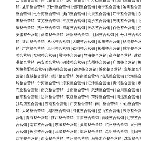
巴南整合营销
|
闸北整合营销
|
扬州整合营销
|
舟山整合营销
|
厦门整合营销
销
|
益阳整合营销
|
荆州整合营销
|
濮阳整合营销
|
遂宁整合营销
|
沧州整合
整合营销
|
七台河整合营销
|
澳门整合营销
|
北辰整合营销
|
江宁整合营销
|
湖整合营销
|
莱芜整合营销
|
平度整合营销
|
南沙整合营销
|
光明整合营销
|
庆整合营销
|
抚州整合营销
|
威海整合营销
|
茂名整合营销
|
百色整合营销
|
安盟整合营销
|
商洛整合营销
|
庆阳整合营销
|
辽阳整合营销
|
牡丹江整合营
销
|
莱西整合营销
|
从化整合营销
|
大鹏整合营销
|
永川整合营销
|
杨浦整合
销
|
广东整合营销
|
惠州整合营销
|
钦州整合营销
|
郴州整合营销
|
咸宁整合
整合营销
|
盘锦整合营销
|
黑河整合营销
|
静海整合营销
|
高淳整合营销
|
建
港整合营销
|
南安整合营销
|
铜陵整合营销
|
滨州整合营销
|
广西整合营销
|
阿拉善盟整合营销
|
陇南整合营销
|
铁岭整合营销
|
绥化整合营销
|
宝坻整合
营销
|
宣城整合营销
|
德州整合营销
|
海南整合营销
|
汕尾整合营销
|
北海整
岭整合营销
|
宁河整合营销
|
淳安整合营销
|
江津整合营销
|
青浦整合营销
|
商丘整合营销
|
南充整合营销
|
甘南整合营销
|
武清整合营销
|
合川整合营销
信阳整合营销
|
达州整合营销
|
双桥整合营销
|
菏泽整合营销
|
清远整合营销
驻马店整合营销
|
云南整合营销
|
广安整合营销
|
南川整合营销
|
中山整合营
销
|
大足整合营销
|
揭阳整合营销
|
河北整合营销
|
璧山整合营销
|
云浮整合
营销
|
青海整合营销
|
陕西整合营销
|
甘肃整合营销
|
新疆整合营销
|
辽宁整
合营销
|
南京整合营销
|
东城整合营销
|
黄埔整合营销
|
杭州整合营销
|
泉州
合营销
|
长沙整合营销
|
武汉整合营销
|
郑州整合营销
|
昆明整合营销
|
贵阳
西宁整合营销
|
西安整合营销
|
兰州整合营销
|
乌鲁木齐整合营销
|
沈阳整合