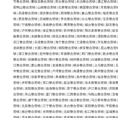
节整合营销
|
攀枝花整合营销
|
邢台整合营销
|
长治整合营销
|
通辽整合营销
双鸭山整合营销
|
山南整合营销
|
红桥整合营销
|
栖霞整合营销
|
常熟整合营
销
|
高港整合营销
|
泗洪整合营销
|
西湖整合营销
|
象山整合营销
|
瑞安整合
销
|
肥东整合营销
|
历城整合营销
|
李沧整合营销
|
白云整合营销
|
宝安整合
营销
|
宁德整合营销
|
淮南整合营销
|
鹰潭整合营销
|
烟台整合营销
|
韶关整
营销
|
泸州整合营销
|
保定整合营销
|
忻州整合营销
|
鄂尔多斯整合营销
|
延
曲整合营销
|
东丽整合营销
|
雨花台整合营销
|
润州整合营销
|
溧阳整合营销
滨江整合营销
|
乐清整合营销
|
海宁整合营销
|
兰溪整合营销
|
开化整合营销
龙岗整合营销
|
大渡口整合营销
|
朝阳整合营销
|
静安整合营销
|
昆山整合营
销
|
湛江整合营销
|
贺州整合营销
|
常德整合营销
|
荆门整合营销
|
新乡整合
整合营销
|
张掖整合营销
|
喀什整合营销
|
锦州整合营销
|
白城整合营销
|
伊
汪整合营销
|
萧山整合营销
|
龙港整合营销
|
桐乡整合营销
|
义乌整合营销
|
华整合营销
|
渝北整合营销
|
卢湾整合营销
|
南通整合营销
|
衢州整合营销
|
林整合营销
|
张家界整合营销
|
孝感整合营销
|
焦作整合营销
|
临沧整合营销
营销
|
伊犁整合营销
|
营口整合营销
|
延边整合营销
|
佳木斯整合营销
|
香港
合营销
|
东阳整合营销
|
临海整合营销
|
景宁整合营销
|
庐江整合营销
|
济阳
合营销
|
舟山整合营销
|
厦门整合营销
|
江西整合营销
|
马鞍山整合营销
|
宜
整合营销
|
遂宁整合营销
|
沧州整合营销
|
临汾整合营销
|
乌兰察布整合营销
营销
|
北辰整合营销
|
江宁整合营销
|
东台整合营销
|
富阳整合营销
|
平阳整
营销
|
南沙整合营销
|
光明整合营销
|
北碚整合营销
|
虹口整合营销
|
盐城整
营销
|
茂名整合营销
|
百色整合营销
|
娄底整合营销
|
黄冈整合营销
|
许昌整