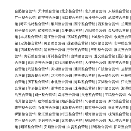
合肥整合营销
|
天津整合营销
|
北京整合营销
|
南京整合营销
|
东城整合营销
广州整合营销
|
南宁整合营销
|
海口整合营销
|
长沙整合营销
|
武汉整合营销
销
|
呼和浩特整合营销
|
银川整合营销
|
西宁整合营销
|
西安整合营销
|
兰州
和平整合营销
|
鼓楼整合营销
|
吴中整合营销
|
丹阳整合营销
|
金坛整合营销
销
|
丰县整合营销
|
靖江整合营销
|
宿城整合营销
|
上城整合营销
|
余姚整合
销
|
定海整合营销
|
黄岩整合营销
|
莲都整合营销
|
包河整合营销
|
市中整合
销
|
西城整合营销
|
浦东整合营销
|
宁波整合营销
|
三明整合营销
|
淮北整合
营销
|
黄石整合营销
|
开封整合营销
|
曲靖整合营销
|
遵义整合营销
|
重庆整
合营销
|
嘉峪关整合营销
|
克拉玛依整合营销
|
大连整合营销
|
四平整合营销
合营销
|
武进整合营销
|
滨湖整合营销
|
通州整合营销
|
广陵整合营销
|
盐都
合营销
|
慈溪整合营销
|
龙湾整合营销
|
秀洲整合营销
|
长兴整合营销
|
柯桥
合营销
|
历下整合营销
|
市北整合营销
|
海珠整合营销
|
罗湖整合营销
|
江北
合营销
|
萍乡整合营销
|
淄博整合营销
|
珠海整合营销
|
柳州整合营销
|
湘潭
岛整合营销
|
朔州整合营销
|
乌海整合营销
|
吴忠整合营销
|
宝鸡整合营销
|
南开整合营销
|
建邺整合营销
|
姑苏整合营销
|
句容整合营销
|
新北整合营销
睢宁整合营销
|
兴化整合营销
|
沭阳整合营销
|
拱墅整合营销
|
奉化整合营销
嵊泗整合营销
|
椒江整合营销
|
缙云整合营销
|
瑶海整合营销
|
槐荫整合营销
常州整合营销
|
嘉兴整合营销
|
龙岩整合营销
|
阜阳整合营销
|
九江整合营销
销
|
昭通整合营销
|
安顺整合营销
|
自贡整合营销
|
邯郸整合营销
|
阳泉整合