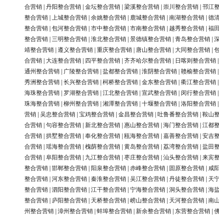
合营销
|
丹阳整合营销
|
金坛整合营销
|
梁溪整合营销
|
崇川整合营销
|
邗江
整合营销
|
上城整合营销
|
余姚整合营销
|
鹿城整合营销
|
南湖整合营销
|
德
整合营销
|
包河整合营销
|
市中整合营销
|
市南整合营销
|
越秀整合营销
|
福
整合营销
|
三明整合营销
|
淮北整合营销
|
景德镇整合营销
|
青岛整合营销
|
靖整合营销
|
遵义整合营销
|
重庆整合营销
|
唐山整合营销
|
大同整合营销
|
合营销
|
大连整合营销
|
四平整合营销
|
齐齐哈尔整合营销
|
日喀则整合营销
通州整合营销
|
广陵整合营销
|
盐都整合营销
|
淮阴整合营销
|
赣榆整合营销
秀洲整合营销
|
长兴整合营销
|
柯桥整合营销
|
金东整合营销
|
衢江整合营销
海珠整合营销
|
罗湖整合营销
|
江北整合营销
|
宣武整合营销
|
闵行整合营销
珠海整合营销
|
柳州整合营销
|
湘潭整合营销
|
十堰整合营销
|
洛阳整合营销
营销
|
吴忠整合营销
|
宝鸡整合营销
|
金昌整合营销
|
吐鲁番整合营销
|
鞍山
合营销
|
句容整合营销
|
新北整合营销
|
惠山整合营销
|
海门整合营销
|
江都
合营销
|
拱墅整合营销
|
奉化整合营销
|
瓯海整合营销
|
嘉善整合营销
|
安吉
合营销
|
瑶海整合营销
|
槐荫整合营销
|
黄岛整合营销
|
荔湾整合营销
|
盐田
合营销
|
阜阳整合营销
|
九江整合营销
|
枣庄整合营销
|
汕头整合营销
|
来宾
整合营销
|
邯郸整合营销
|
阳泉整合营销
|
赤峰整合营销
|
固原整合营销
|
咸
整合营销
|
河东整合营销
|
秦淮整合营销
|
吴江整合营销
|
丹徒整合营销
|
天
整合营销
|
泗阳整合营销
|
江干整合营销
|
宁海整合营销
|
洞头整合营销
|
海
整合营销
|
庐阳整合营销
|
天桥整合营销
|
崂山整合营销
|
天河整合营销
|
南
州整合营销
|
漳州整合营销
|
蚌埠整合营销
|
新余整合营销
|
东营整合营销
|