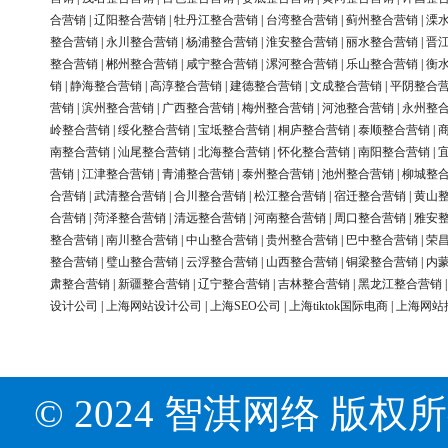
合营销
|
辽阳整合营销
|
牡丹江整合营销
|
台湾整合营销
|
蓟州整合营销
|
溧
整合营销
|
永川整合营销
|
杨浦整合营销
|
淮安整合营销
|
丽水整合营销
|
晋
整合营销
|
郴州整合营销
|
咸宁整合营销
|
漯河整合营销
|
乐山整合营销
|
衡
销
|
静海整合营销
|
高淳整合营销
|
建德整合营销
|
文成整合营销
|
平阴整合
营销
|
滨州整合营销
|
广西整合营销
|
梅州整合营销
|
河池整合营销
|
永州整
岭整合营销
|
绥化整合营销
|
宝坻整合营销
|
桐庐整合营销
|
泰顺整合营销
|
南整合营销
|
汕尾整合营销
|
北海整合营销
|
怀化整合营销
|
南阳整合营销
|
营销
|
江津整合营销
|
青浦整合营销
|
泰州整合营销
|
池州整合营销
|
柳城整
合营销
|
武清整合营销
|
合川整合营销
|
松江整合营销
|
宿迁整合营销
|
黄山
合营销
|
菏泽整合营销
|
清远整合营销
|
河南整合营销
|
周口整合营销
|
雅安
整合营销
|
南川整合营销
|
中山整合营销
|
贵州整合营销
|
巴中整合营销
|
荣
整合营销
|
璧山整合营销
|
云浮整合营销
|
山西整合营销
|
铜梁整合营销
|
内
肃整合营销
|
新疆整合营销
|
辽宁整合营销
|
吉林整合营销
|
黑龙江整合营销
设计公司
|
上海网站设计公司
|
上海SEO公司
|
上海tiktok国际电商
|
上海网站
© 2024 智淇网络 版权所有 Al