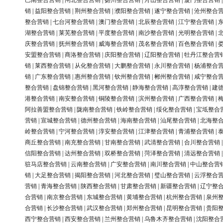
巴南整合营销
|
闸北整合营销
|
扬州整合营销
|
舟山整合营销
|
厦门整合营销
销
|
益阳整合营销
|
荆州整合营销
|
濮阳整合营销
|
遂宁整合营销
|
沧州整合
整合营销
|
七台河整合营销
|
澳门整合营销
|
北辰整合营销
|
江宁整合营销
|
湖整合营销
|
莱芜整合营销
|
平度整合营销
|
南沙整合营销
|
光明整合营销
|
庆整合营销
|
抚州整合营销
|
威海整合营销
|
茂名整合营销
|
百色整合营销
|
安盟整合营销
|
商洛整合营销
|
庆阳整合营销
|
辽阳整合营销
|
牡丹江整合营
销
|
莱西整合营销
|
从化整合营销
|
大鹏整合营销
|
永川整合营销
|
杨浦整合
销
|
广东整合营销
|
惠州整合营销
|
钦州整合营销
|
郴州整合营销
|
咸宁整合
整合营销
|
盘锦整合营销
|
黑河整合营销
|
静海整合营销
|
高淳整合营销
|
建
港整合营销
|
南安整合营销
|
铜陵整合营销
|
滨州整合营销
|
广西整合营销
|
阿拉善盟整合营销
|
陇南整合营销
|
铁岭整合营销
|
绥化整合营销
|
宝坻整合
营销
|
宣城整合营销
|
德州整合营销
|
海南整合营销
|
汕尾整合营销
|
北海整
岭整合营销
|
宁河整合营销
|
淳安整合营销
|
江津整合营销
|
青浦整合营销
|
商丘整合营销
|
南充整合营销
|
甘南整合营销
|
武清整合营销
|
合川整合营销
信阳整合营销
|
达州整合营销
|
双桥整合营销
|
菏泽整合营销
|
清远整合营销
驻马店整合营销
|
云南整合营销
|
广安整合营销
|
南川整合营销
|
中山整合营
销
|
大足整合营销
|
揭阳整合营销
|
河北整合营销
|
璧山整合营销
|
云浮整合
营销
|
青海整合营销
|
陕西整合营销
|
甘肃整合营销
|
新疆整合营销
|
辽宁整
合营销
|
南京整合营销
|
东城整合营销
|
黄埔整合营销
|
杭州整合营销
|
泉州
合营销
|
长沙整合营销
|
武汉整合营销
|
郑州整合营销
|
昆明整合营销
|
贵阳
西宁整合营销
|
西安整合营销
|
兰州整合营销
|
乌鲁木齐整合营销
|
沈阳整合