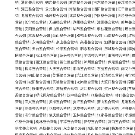
销
|
通化整合营销
|
鹤岗整合营销
|
林芝整合营销
|
河东整合营销
|
秦淮整合
销
|
灌云整合营销
|
云龙整合营销
|
海陵整合营销
|
泗阳整合营销
|
江干整合
销
|
龙游整合营销
|
仙居整合营销
|
遂昌整合营销
|
庐阳整合营销
|
天桥整合
营销
|
长宁整合营销
|
无锡整合营销
|
湖州整合营销
|
漳州整合营销
|
蚌埠整
营销
|
安阳整合营销
|
保山整合营销
|
毕节整合营销
|
攀枝花整合营销
|
邢台
合营销
|
本溪整合营销
|
白山整合营销
|
双鸭山整合营销
|
山南整合营销
|
红
整合营销
|
东海整合营销
|
泉山整合营销
|
高港整合营销
|
泗洪整合营销
|
西
整合营销
|
天台整合营销
|
松阳整合营销
|
肥东整合营销
|
历城整合营销
|
李
阴整合营销
|
浙江整合营销
|
绍兴整合营销
|
宁德整合营销
|
淮南整合营销
|
壁整合营销
|
丽江整合营销
|
铜仁整合营销
|
泸州整合营销
|
保定整合营销
|
营销
|
松原整合营销
|
大庆整合营销
|
那曲整合营销
|
东丽整合营销
|
雨花台
合营销
|
铜山整合营销
|
姜堰整合营销
|
滨江整合营销
|
乐清整合营销
|
海宁
合营销
|
城阳整合营销
|
黄埔整合营销
|
龙岗整合营销
|
大渡口整合营销
|
朝
整合营销
|
赣州整合营销
|
潍坊整合营销
|
湛江整合营销
|
贺州整合营销
|
常
梁整合营销
|
呼伦贝尔整合营销
|
汉中整合营销
|
张掖整合营销
|
喀什整合营
营销
|
宜兴整合营销
|
滨海整合营销
|
贾汪整合营销
|
萧山整合营销
|
龙港整
营销
|
即墨整合营销
|
花都整合营销
|
龙华整合营销
|
渝北整合营销
|
卢湾整
营销
|
济宁整合营销
|
肇庆整合营销
|
玉林整合营销
|
张家界整合营销
|
孝感
尔整合营销
|
榆林整合营销
|
平凉整合营销
|
伊犁整合营销
|
营口整合营销
|
响水整合营销
|
余杭整合营销
|
永嘉整合营销
|
东阳整合营销
|
临海整合营销