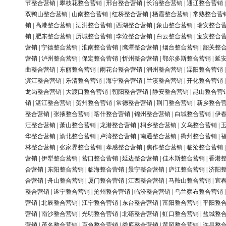
节整合营销
|
攀枝花整合营销
|
邢台整合营销
|
长治整合营销
|
通辽整合营销
双鸭山整合营销
|
山南整合营销
|
红桥整合营销
|
栖霞整合营销
|
常熟整合营
销
|
高港整合营销
|
泗洪整合营销
|
西湖整合营销
|
象山整合营销
|
瑞安整合
销
|
肥东整合营销
|
历城整合营销
|
李沧整合营销
|
白云整合营销
|
宝安整合
营销
|
宁德整合营销
|
淮南整合营销
|
鹰潭整合营销
|
烟台整合营销
|
韶关整
营销
|
泸州整合营销
|
保定整合营销
|
忻州整合营销
|
鄂尔多斯整合营销
|
延
曲整合营销
|
东丽整合营销
|
雨花台整合营销
|
润州整合营销
|
溧阳整合营销
滨江整合营销
|
乐清整合营销
|
海宁整合营销
|
兰溪整合营销
|
开化整合营销
龙岗整合营销
|
大渡口整合营销
|
朝阳整合营销
|
静安整合营销
|
昆山整合营
销
|
湛江整合营销
|
贺州整合营销
|
常德整合营销
|
荆门整合营销
|
新乡整合
整合营销
|
张掖整合营销
|
喀什整合营销
|
锦州整合营销
|
白城整合营销
|
伊
汪整合营销
|
萧山整合营销
|
龙港整合营销
|
桐乡整合营销
|
义乌整合营销
|
华整合营销
|
渝北整合营销
|
卢湾整合营销
|
南通整合营销
|
衢州整合营销
|
林整合营销
|
张家界整合营销
|
孝感整合营销
|
焦作整合营销
|
临沧整合营销
营销
|
伊犁整合营销
|
营口整合营销
|
延边整合营销
|
佳木斯整合营销
|
香港
合营销
|
东阳整合营销
|
临海整合营销
|
景宁整合营销
|
庐江整合营销
|
济阳
合营销
|
舟山整合营销
|
厦门整合营销
|
江西整合营销
|
马鞍山整合营销
|
宜
整合营销
|
遂宁整合营销
|
沧州整合营销
|
临汾整合营销
|
乌兰察布整合营销
营销
|
北辰整合营销
|
江宁整合营销
|
东台整合营销
|
富阳整合营销
|
平阳整
营销
|
南沙整合营销
|
光明整合营销
|
北碚整合营销
|
虹口整合营销
|
盐城整
营销
|
茂名整合营销
|
百色整合营销
|
娄底整合营销
|
黄冈整合营销
|
许昌整