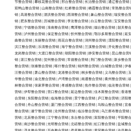
节整合营销
|
攀枝花整合营销
|
邢台整合营销
|
长治整合营销
|
通辽整合营销
双鸭山整合营销
|
山南整合营销
|
红桥整合营销
|
栖霞整合营销
|
常熟整合营
销
|
高港整合营销
|
泗洪整合营销
|
西湖整合营销
|
象山整合营销
|
瑞安整合
销
|
肥东整合营销
|
历城整合营销
|
李沧整合营销
|
白云整合营销
|
宝安整合
营销
|
宁德整合营销
|
淮南整合营销
|
鹰潭整合营销
|
烟台整合营销
|
韶关整
营销
|
泸州整合营销
|
保定整合营销
|
忻州整合营销
|
鄂尔多斯整合营销
|
延
曲整合营销
|
东丽整合营销
|
雨花台整合营销
|
润州整合营销
|
溧阳整合营销
滨江整合营销
|
乐清整合营销
|
海宁整合营销
|
兰溪整合营销
|
开化整合营销
龙岗整合营销
|
大渡口整合营销
|
朝阳整合营销
|
静安整合营销
|
昆山整合营
销
|
湛江整合营销
|
贺州整合营销
|
常德整合营销
|
荆门整合营销
|
新乡整合
整合营销
|
张掖整合营销
|
喀什整合营销
|
锦州整合营销
|
白城整合营销
|
伊
汪整合营销
|
萧山整合营销
|
龙港整合营销
|
桐乡整合营销
|
义乌整合营销
|
华整合营销
|
渝北整合营销
|
卢湾整合营销
|
南通整合营销
|
衢州整合营销
|
林整合营销
|
张家界整合营销
|
孝感整合营销
|
焦作整合营销
|
临沧整合营销
营销
|
伊犁整合营销
|
营口整合营销
|
延边整合营销
|
佳木斯整合营销
|
香港
合营销
|
东阳整合营销
|
临海整合营销
|
景宁整合营销
|
庐江整合营销
|
济阳
合营销
|
舟山整合营销
|
厦门整合营销
|
江西整合营销
|
马鞍山整合营销
|
宜
整合营销
|
遂宁整合营销
|
沧州整合营销
|
临汾整合营销
|
乌兰察布整合营销
营销
|
北辰整合营销
|
江宁整合营销
|
东台整合营销
|
富阳整合营销
|
平阳整
营销
|
南沙整合营销
|
光明整合营销
|
北碚整合营销
|
虹口整合营销
|
盐城整
营销
|
茂名整合营销
|
百色整合营销
|
娄底整合营销
|
黄冈整合营销
|
许昌整