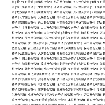
销
|
通化整合营销
|
鹤岗整合营销
|
林芝整合营销
|
河东整合营销
|
秦淮整合
销
|
灌云整合营销
|
云龙整合营销
|
海陵整合营销
|
泗阳整合营销
|
江干整合
销
|
龙游整合营销
|
仙居整合营销
|
遂昌整合营销
|
庐阳整合营销
|
天桥整合
营销
|
长宁整合营销
|
无锡整合营销
|
湖州整合营销
|
漳州整合营销
|
蚌埠整
营销
|
安阳整合营销
|
保山整合营销
|
毕节整合营销
|
攀枝花整合营销
|
邢台
合营销
|
本溪整合营销
|
白山整合营销
|
双鸭山整合营销
|
山南整合营销
|
红
整合营销
|
东海整合营销
|
泉山整合营销
|
高港整合营销
|
泗洪整合营销
|
西
整合营销
|
天台整合营销
|
松阳整合营销
|
肥东整合营销
|
历城整合营销
|
李
阴整合营销
|
浙江整合营销
|
绍兴整合营销
|
宁德整合营销
|
淮南整合营销
|
壁整合营销
|
丽江整合营销
|
铜仁整合营销
|
泸州整合营销
|
保定整合营销
|
营销
|
松原整合营销
|
大庆整合营销
|
那曲整合营销
|
东丽整合营销
|
雨花台
合营销
|
铜山整合营销
|
姜堰整合营销
|
滨江整合营销
|
乐清整合营销
|
海宁
合营销
|
城阳整合营销
|
黄埔整合营销
|
龙岗整合营销
|
大渡口整合营销
|
朝
整合营销
|
赣州整合营销
|
潍坊整合营销
|
湛江整合营销
|
贺州整合营销
|
常
梁整合营销
|
呼伦贝尔整合营销
|
汉中整合营销
|
张掖整合营销
|
喀什整合营
营销
|
宜兴整合营销
|
滨海整合营销
|
贾汪整合营销
|
萧山整合营销
|
龙港整
营销
|
即墨整合营销
|
花都整合营销
|
龙华整合营销
|
渝北整合营销
|
卢湾整
营销
|
济宁整合营销
|
肇庆整合营销
|
玉林整合营销
|
张家界整合营销
|
孝感
尔整合营销
|
榆林整合营销
|
平凉整合营销
|
伊犁整合营销
|
营口整合营销
|
响水整合营销
|
余杭整合营销
|
永嘉整合营销
|
东阳整合营销
|
临海整合营销