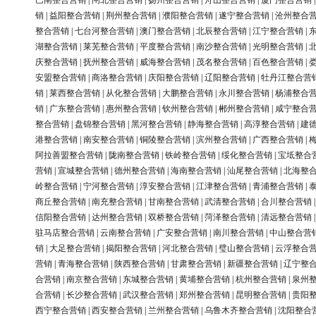
巴南整合营销
|
闸北整合营销
|
扬州整合营销
|
舟山整合营销
|
厦门整合营销
销
|
益阳整合营销
|
荆州整合营销
|
濮阳整合营销
|
遂宁整合营销
|
沧州整合
整合营销
|
七台河整合营销
|
澳门整合营销
|
北辰整合营销
|
江宁整合营销
|
湖整合营销
|
莱芜整合营销
|
平度整合营销
|
南沙整合营销
|
光明整合营销
|
庆整合营销
|
抚州整合营销
|
威海整合营销
|
茂名整合营销
|
百色整合营销
|
安盟整合营销
|
商洛整合营销
|
庆阳整合营销
|
辽阳整合营销
|
牡丹江整合营
销
|
莱西整合营销
|
从化整合营销
|
大鹏整合营销
|
永川整合营销
|
杨浦整合
销
|
广东整合营销
|
惠州整合营销
|
钦州整合营销
|
郴州整合营销
|
咸宁整合
整合营销
|
盘锦整合营销
|
黑河整合营销
|
静海整合营销
|
高淳整合营销
|
建
港整合营销
|
南安整合营销
|
铜陵整合营销
|
滨州整合营销
|
广西整合营销
|
阿拉善盟整合营销
|
陇南整合营销
|
铁岭整合营销
|
绥化整合营销
|
宝坻整合
营销
|
宣城整合营销
|
德州整合营销
|
海南整合营销
|
汕尾整合营销
|
北海整
岭整合营销
|
宁河整合营销
|
淳安整合营销
|
江津整合营销
|
青浦整合营销
|
商丘整合营销
|
南充整合营销
|
甘南整合营销
|
武清整合营销
|
合川整合营销
信阳整合营销
|
达州整合营销
|
双桥整合营销
|
菏泽整合营销
|
清远整合营销
驻马店整合营销
|
云南整合营销
|
广安整合营销
|
南川整合营销
|
中山整合营
销
|
大足整合营销
|
揭阳整合营销
|
河北整合营销
|
璧山整合营销
|
云浮整合
营销
|
青海整合营销
|
陕西整合营销
|
甘肃整合营销
|
新疆整合营销
|
辽宁整
合营销
|
南京整合营销
|
东城整合营销
|
黄埔整合营销
|
杭州整合营销
|
泉州
合营销
|
长沙整合营销
|
武汉整合营销
|
郑州整合营销
|
昆明整合营销
|
贵阳
西宁整合营销
|
西安整合营销
|
兰州整合营销
|
乌鲁木齐整合营销
|
沈阳整合