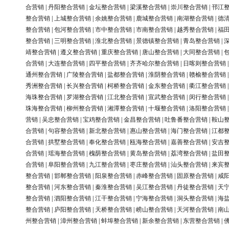
合营销
|
丹阳整合营销
|
金坛整合营销
|
梁溪整合营销
|
崇川整合营销
|
邗江
整合营销
|
上城整合营销
|
余姚整合营销
|
鹿城整合营销
|
南湖整合营销
|
德
整合营销
|
包河整合营销
|
市中整合营销
|
市南整合营销
|
越秀整合营销
|
福
整合营销
|
三明整合营销
|
淮北整合营销
|
景德镇整合营销
|
青岛整合营销
|
靖整合营销
|
遵义整合营销
|
重庆整合营销
|
唐山整合营销
|
大同整合营销
|
合营销
|
大连整合营销
|
四平整合营销
|
齐齐哈尔整合营销
|
日喀则整合营销
通州整合营销
|
广陵整合营销
|
盐都整合营销
|
淮阴整合营销
|
赣榆整合营销
秀洲整合营销
|
长兴整合营销
|
柯桥整合营销
|
金东整合营销
|
衢江整合营销
海珠整合营销
|
罗湖整合营销
|
江北整合营销
|
宣武整合营销
|
闵行整合营销
珠海整合营销
|
柳州整合营销
|
湘潭整合营销
|
十堰整合营销
|
洛阳整合营销
营销
|
吴忠整合营销
|
宝鸡整合营销
|
金昌整合营销
|
吐鲁番整合营销
|
鞍山
合营销
|
句容整合营销
|
新北整合营销
|
惠山整合营销
|
海门整合营销
|
江都
合营销
|
拱墅整合营销
|
奉化整合营销
|
瓯海整合营销
|
嘉善整合营销
|
安吉
合营销
|
瑶海整合营销
|
槐荫整合营销
|
黄岛整合营销
|
荔湾整合营销
|
盐田
合营销
|
阜阳整合营销
|
九江整合营销
|
枣庄整合营销
|
汕头整合营销
|
来宾
整合营销
|
邯郸整合营销
|
阳泉整合营销
|
赤峰整合营销
|
固原整合营销
|
咸
整合营销
|
河东整合营销
|
秦淮整合营销
|
吴江整合营销
|
丹徒整合营销
|
天
整合营销
|
泗阳整合营销
|
江干整合营销
|
宁海整合营销
|
洞头整合营销
|
海
整合营销
|
庐阳整合营销
|
天桥整合营销
|
崂山整合营销
|
天河整合营销
|
南
州整合营销
|
漳州整合营销
|
蚌埠整合营销
|
新余整合营销
|
东营整合营销
|