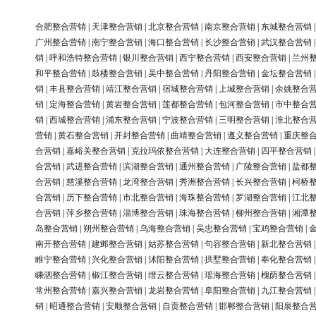
合肥整合营销
|
天津整合营销
|
北京整合营销
|
南京整合营销
|
东城整合营销
广州整合营销
|
南宁整合营销
|
海口整合营销
|
长沙整合营销
|
武汉整合营销
销
|
呼和浩特整合营销
|
银川整合营销
|
西宁整合营销
|
西安整合营销
|
兰州
和平整合营销
|
鼓楼整合营销
|
吴中整合营销
|
丹阳整合营销
|
金坛整合营销
销
|
丰县整合营销
|
靖江整合营销
|
宿城整合营销
|
上城整合营销
|
余姚整合
销
|
定海整合营销
|
黄岩整合营销
|
莲都整合营销
|
包河整合营销
|
市中整合
销
|
西城整合营销
|
浦东整合营销
|
宁波整合营销
|
三明整合营销
|
淮北整合
营销
|
黄石整合营销
|
开封整合营销
|
曲靖整合营销
|
遵义整合营销
|
重庆整
合营销
|
嘉峪关整合营销
|
克拉玛依整合营销
|
大连整合营销
|
四平整合营销
合营销
|
武进整合营销
|
滨湖整合营销
|
通州整合营销
|
广陵整合营销
|
盐都
合营销
|
慈溪整合营销
|
龙湾整合营销
|
秀洲整合营销
|
长兴整合营销
|
柯桥
合营销
|
历下整合营销
|
市北整合营销
|
海珠整合营销
|
罗湖整合营销
|
江北
合营销
|
萍乡整合营销
|
淄博整合营销
|
珠海整合营销
|
柳州整合营销
|
湘潭
岛整合营销
|
朔州整合营销
|
乌海整合营销
|
吴忠整合营销
|
宝鸡整合营销
|
南开整合营销
|
建邺整合营销
|
姑苏整合营销
|
句容整合营销
|
新北整合营销
睢宁整合营销
|
兴化整合营销
|
沭阳整合营销
|
拱墅整合营销
|
奉化整合营销
嵊泗整合营销
|
椒江整合营销
|
缙云整合营销
|
瑶海整合营销
|
槐荫整合营销
常州整合营销
|
嘉兴整合营销
|
龙岩整合营销
|
阜阳整合营销
|
九江整合营销
销
|
昭通整合营销
|
安顺整合营销
|
自贡整合营销
|
邯郸整合营销
|
阳泉整合