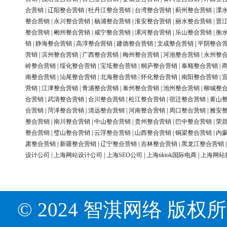
合营销
|
辽阳整合营销
|
牡丹江整合营销
|
台湾整合营销
|
蓟州整合营销
|
溧
整合营销
|
永川整合营销
|
杨浦整合营销
|
淮安整合营销
|
丽水整合营销
|
晋
整合营销
|
郴州整合营销
|
咸宁整合营销
|
漯河整合营销
|
乐山整合营销
|
衡
销
|
静海整合营销
|
高淳整合营销
|
建德整合营销
|
文成整合营销
|
平阴整合
营销
|
滨州整合营销
|
广西整合营销
|
梅州整合营销
|
河池整合营销
|
永州整
岭整合营销
|
绥化整合营销
|
宝坻整合营销
|
桐庐整合营销
|
泰顺整合营销
|
南整合营销
|
汕尾整合营销
|
北海整合营销
|
怀化整合营销
|
南阳整合营销
|
营销
|
江津整合营销
|
青浦整合营销
|
泰州整合营销
|
池州整合营销
|
柳城整
合营销
|
武清整合营销
|
合川整合营销
|
松江整合营销
|
宿迁整合营销
|
黄山
合营销
|
菏泽整合营销
|
清远整合营销
|
河南整合营销
|
周口整合营销
|
雅安
整合营销
|
南川整合营销
|
中山整合营销
|
贵州整合营销
|
巴中整合营销
|
荣
整合营销
|
璧山整合营销
|
云浮整合营销
|
山西整合营销
|
铜梁整合营销
|
内
肃整合营销
|
新疆整合营销
|
辽宁整合营销
|
吉林整合营销
|
黑龙江整合营销
设计公司
|
上海网站设计公司
|
上海SEO公司
|
上海tiktok国际电商
|
上海网站
© 2024 智淇网络 版权所有 Al