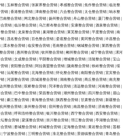
营销
|
玉林整合营销
|
张家界整合营销
|
孝感整合营销
|
焦作整合营销
|
临沧整
合营销
|
香港整合营销
|
津南整合营销
|
六合整合营销
|
太仓整合营销
|
响水整
巴南整合营销
|
闸北整合营销
|
扬州整合营销
|
舟山整合营销
|
厦门整合营销
|
整合营销
|
临汾整合营销
|
乌兰察布整合营销
|
安康整合营销
|
酒泉整合营销
|
岭整合营销
|
龙泉整合营销
|
巢湖整合营销
|
莱芜整合营销
|
平度整合营销
|
南
营销
|
茂名整合营销
|
百色整合营销
|
娄底整合营销
|
黄冈整合营销
|
许昌整合
销
|
溧水整合营销
|
临安整合营销
|
苍南整合营销
|
钢城整合营销
|
莱西整合营
整合营销
|
惠州整合营销
|
钦州整合营销
|
郴州整合营销
|
咸宁整合营销
|
漯河
整合营销
|
文成整合营销
|
平阴整合营销
|
增城整合营销
|
涪陵整合营销
|
宝山
合营销
|
资阳整合营销
|
阿拉善盟整合营销
|
陇南整合营销
|
铁岭整合营销
|
绥
营销
|
汕尾整合营销
|
北海整合营销
|
怀化整合营销
|
南阳整合营销
|
宜宾整合
营销
|
河源整合营销
|
防城港整合营销
|
湖南整合营销
|
商丘整合营销
|
南充整
达州整合营销
|
双桥整合营销
|
菏泽整合营销
|
清远整合营销
|
河南整合营销
|
整合营销
|
巴中整合营销
|
荣昌整合营销
|
潮州整合营销
|
四川整合营销
|
眉山
营销
|
綦江整合营销
|
青海整合营销
|
陕西整合营销
|
甘肃整合营销
|
新疆整合
杭州整合营销
|
泉州整合营销
|
宿州整合营销
|
南昌整合营销
|
济南整合营销
|
整合营销
|
呼和浩特整合营销
|
银川整合营销
|
西宁整合营销
|
西安整合营销
|
金坛整合营销
|
梁溪整合营销
|
崇川整合营销
|
邗江整合营销
|
亭湖整合营销
|
整合营销
|
婺城整合营销
|
柯城整合营销
|
定海整合营销
|
黄岩整合营销
|
莲都
销
|
宁波整合营销
|
三明整合营销
|
淮北整合营销
|
景德镇整合营销
|
青岛整合