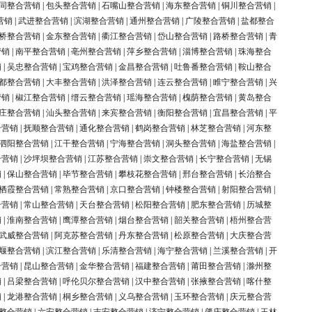
同整合营销
|
包头整合营销
|
石嘴山整合营销
|
海东整合营销
|
铜川整合营销
|
营销
|
武进整合营销
|
滨湖整合营销
|
通州整合营销
|
广陵整合营销
|
盐都整合
桥整合营销
|
金东整合营销
|
衢江整合营销
|
岱山整合营销
|
路桥整合营销
|
青
营销
|
南平整合营销
|
亳州整合营销
|
萍乡整合营销
|
淄博整合营销
|
珠海整合
销
|
吴忠整合营销
|
宝鸡整合营销
|
金昌整合营销
|
吐鲁番整合营销
|
鞍山整合
都整合营销
|
大丰整合营销
|
洪泽整合营销
|
连云整合营销
|
睢宁整合营销
|
兴
营销
|
椒江整合营销
|
缙云整合营销
|
瑶海整合营销
|
槐荫整合营销
|
黄岛整合
庄整合营销
|
汕头整合营销
|
来宾整合营销
|
衡阳整合营销
|
宜昌整合营销
|
平
合营销
|
抚顺整合营销
|
通化整合营销
|
鹤岗整合营销
|
林芝整合营销
|
河东整
泗阳整合营销
|
江干整合营销
|
宁海整合营销
|
洞头整合营销
|
海盐整合营销
|
合营销
|
沙坪坝整合营销
|
江苏整合营销
|
崇文整合营销
|
长宁整合营销
|
无锡
销
|
保山整合营销
|
毕节整合营销
|
攀枝花整合营销
|
邢台整合营销
|
长治整合
栖霞整合营销
|
常熟整合营销
|
京口整合营销
|
钟楼整合营销
|
射阳整合营销
|
合营销
|
常山整合营销
|
天台整合营销
|
松阳整合营销
|
肥东整合营销
|
历城整
销
|
淮南整合营销
|
鹰潭整合营销
|
烟台整合营销
|
韶关整合营销
|
梧州整合营
武威整合营销
|
阿克苏整合营销
|
丹东整合营销
|
松原整合营销
|
大庆整合营
堰整合营销
|
滨江整合营销
|
乐清整合营销
|
海宁整合营销
|
兰溪整合营销
|
开
合营销
|
昆山整合营销
|
金华整合营销
|
福建整合营销
|
莆田整合营销
|
滁州整
销
|
吕梁整合营销
|
呼伦贝尔整合营销
|
汉中整合营销
|
张掖整合营销
|
喀什整
销
|
龙港整合营销
|
桐乡整合营销
|
义乌整合营销
|
玉环整合营销
|
庆元整合营