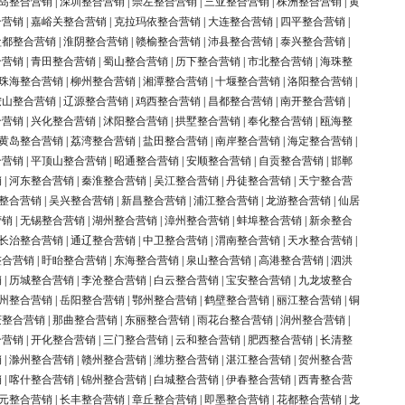
岛整合营销
|
深圳整合营销
|
崇左整合营销
|
三亚整合营销
|
株洲整合营销
|
黄
合营销
|
嘉峪关整合营销
|
克拉玛依整合营销
|
大连整合营销
|
四平整合营销
|
盐都整合营销
|
淮阴整合营销
|
赣榆整合营销
|
沛县整合营销
|
泰兴整合营销
|
合营销
|
青田整合营销
|
蜀山整合营销
|
历下整合营销
|
市北整合营销
|
海珠整
珠海整合营销
|
柳州整合营销
|
湘潭整合营销
|
十堰整合营销
|
洛阳整合营销
|
鞍山整合营销
|
辽源整合营销
|
鸡西整合营销
|
昌都整合营销
|
南开整合营销
|
合营销
|
兴化整合营销
|
沭阳整合营销
|
拱墅整合营销
|
奉化整合营销
|
瓯海整
黄岛整合营销
|
荔湾整合营销
|
盐田整合营销
|
南岸整合营销
|
海定整合营销
|
合营销
|
平顶山整合营销
|
昭通整合营销
|
安顺整合营销
|
自贡整合营销
|
邯郸
销
|
河东整合营销
|
秦淮整合营销
|
吴江整合营销
|
丹徒整合营销
|
天宁整合营
整合营销
|
吴兴整合营销
|
新昌整合营销
|
浦江整合营销
|
龙游整合营销
|
仙居
营销
|
无锡整合营销
|
湖州整合营销
|
漳州整合营销
|
蚌埠整合营销
|
新余整合
长治整合营销
|
通辽整合营销
|
中卫整合营销
|
渭南整合营销
|
天水整合营销
|
整合营销
|
盱眙整合营销
|
东海整合营销
|
泉山整合营销
|
高港整合营销
|
泗洪
销
|
历城整合营销
|
李沧整合营销
|
白云整合营销
|
宝安整合营销
|
九龙坡整合
州整合营销
|
岳阳整合营销
|
鄂州整合营销
|
鹤壁整合营销
|
丽江整合营销
|
铜
庆整合营销
|
那曲整合营销
|
东丽整合营销
|
雨花台整合营销
|
润州整合营销
|
合营销
|
开化整合营销
|
三门整合营销
|
云和整合营销
|
肥西整合营销
|
长清整
销
|
滁州整合营销
|
赣州整合营销
|
潍坊整合营销
|
湛江整合营销
|
贺州整合营
销
|
喀什整合营销
|
锦州整合营销
|
白城整合营销
|
伊春整合营销
|
西青整合营
元整合营销
|
长丰整合营销
|
章丘整合营销
|
即墨整合营销
|
花都整合营销
|
龙