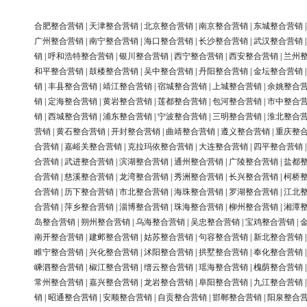
合肥整合营销
|
天津整合营销
|
北京整合营销
|
南京整合营销
|
东城整合营销
广州整合营销
|
南宁整合营销
|
海口整合营销
|
长沙整合营销
|
武汉整合营销
销
|
呼和浩特整合营销
|
银川整合营销
|
西宁整合营销
|
西安整合营销
|
兰州
和平整合营销
|
鼓楼整合营销
|
吴中整合营销
|
丹阳整合营销
|
金坛整合营销
销
|
丰县整合营销
|
靖江整合营销
|
宿城整合营销
|
上城整合营销
|
余姚整合
销
|
定海整合营销
|
黄岩整合营销
|
莲都整合营销
|
包河整合营销
|
市中整合
销
|
西城整合营销
|
浦东整合营销
|
宁波整合营销
|
三明整合营销
|
淮北整合
营销
|
黄石整合营销
|
开封整合营销
|
曲靖整合营销
|
遵义整合营销
|
重庆整
合营销
|
嘉峪关整合营销
|
克拉玛依整合营销
|
大连整合营销
|
四平整合营销
合营销
|
武进整合营销
|
滨湖整合营销
|
通州整合营销
|
广陵整合营销
|
盐都
合营销
|
慈溪整合营销
|
龙湾整合营销
|
秀洲整合营销
|
长兴整合营销
|
柯桥
合营销
|
历下整合营销
|
市北整合营销
|
海珠整合营销
|
罗湖整合营销
|
江北
合营销
|
萍乡整合营销
|
淄博整合营销
|
珠海整合营销
|
柳州整合营销
|
湘潭
岛整合营销
|
朔州整合营销
|
乌海整合营销
|
吴忠整合营销
|
宝鸡整合营销
|
南开整合营销
|
建邺整合营销
|
姑苏整合营销
|
句容整合营销
|
新北整合营销
睢宁整合营销
|
兴化整合营销
|
沭阳整合营销
|
拱墅整合营销
|
奉化整合营销
嵊泗整合营销
|
椒江整合营销
|
缙云整合营销
|
瑶海整合营销
|
槐荫整合营销
常州整合营销
|
嘉兴整合营销
|
龙岩整合营销
|
阜阳整合营销
|
九江整合营销
销
|
昭通整合营销
|
安顺整合营销
|
自贡整合营销
|
邯郸整合营销
|
阳泉整合