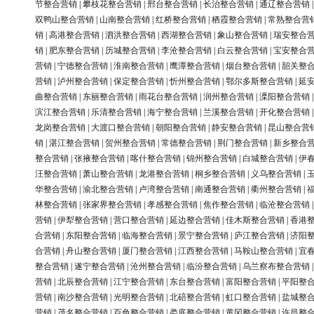
节整合营销
|
攀枝花整合营销
|
邢台整合营销
|
长治整合营销
|
通辽整合营销
双鸭山整合营销
|
山南整合营销
|
红桥整合营销
|
栖霞整合营销
|
常熟整合营
销
|
高港整合营销
|
泗洪整合营销
|
西湖整合营销
|
象山整合营销
|
瑞安整合
销
|
肥东整合营销
|
历城整合营销
|
李沧整合营销
|
白云整合营销
|
宝安整合
营销
|
宁德整合营销
|
淮南整合营销
|
鹰潭整合营销
|
烟台整合营销
|
韶关整
营销
|
泸州整合营销
|
保定整合营销
|
忻州整合营销
|
鄂尔多斯整合营销
|
延
曲整合营销
|
东丽整合营销
|
雨花台整合营销
|
润州整合营销
|
溧阳整合营销
滨江整合营销
|
乐清整合营销
|
海宁整合营销
|
兰溪整合营销
|
开化整合营销
龙岗整合营销
|
大渡口整合营销
|
朝阳整合营销
|
静安整合营销
|
昆山整合营
销
|
湛江整合营销
|
贺州整合营销
|
常德整合营销
|
荆门整合营销
|
新乡整合
整合营销
|
张掖整合营销
|
喀什整合营销
|
锦州整合营销
|
白城整合营销
|
伊
汪整合营销
|
萧山整合营销
|
龙港整合营销
|
桐乡整合营销
|
义乌整合营销
|
华整合营销
|
渝北整合营销
|
卢湾整合营销
|
南通整合营销
|
衢州整合营销
|
林整合营销
|
张家界整合营销
|
孝感整合营销
|
焦作整合营销
|
临沧整合营销
营销
|
伊犁整合营销
|
营口整合营销
|
延边整合营销
|
佳木斯整合营销
|
香港
合营销
|
东阳整合营销
|
临海整合营销
|
景宁整合营销
|
庐江整合营销
|
济阳
合营销
|
舟山整合营销
|
厦门整合营销
|
江西整合营销
|
马鞍山整合营销
|
宜
整合营销
|
遂宁整合营销
|
沧州整合营销
|
临汾整合营销
|
乌兰察布整合营销
营销
|
北辰整合营销
|
江宁整合营销
|
东台整合营销
|
富阳整合营销
|
平阳整
营销
|
南沙整合营销
|
光明整合营销
|
北碚整合营销
|
虹口整合营销
|
盐城整
营销
|
茂名整合营销
|
百色整合营销
|
娄底整合营销
|
黄冈整合营销
|
许昌整