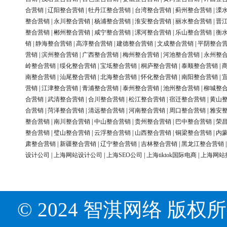
合营销
|
辽阳整合营销
|
牡丹江整合营销
|
台湾整合营销
|
蓟州整合营销
|
溧
整合营销
|
永川整合营销
|
杨浦整合营销
|
淮安整合营销
|
丽水整合营销
|
晋
整合营销
|
郴州整合营销
|
咸宁整合营销
|
漯河整合营销
|
乐山整合营销
|
衡
销
|
静海整合营销
|
高淳整合营销
|
建德整合营销
|
文成整合营销
|
平阴整合
营销
|
滨州整合营销
|
广西整合营销
|
梅州整合营销
|
河池整合营销
|
永州整
岭整合营销
|
绥化整合营销
|
宝坻整合营销
|
桐庐整合营销
|
泰顺整合营销
|
南整合营销
|
汕尾整合营销
|
北海整合营销
|
怀化整合营销
|
南阳整合营销
|
营销
|
江津整合营销
|
青浦整合营销
|
泰州整合营销
|
池州整合营销
|
柳城整
合营销
|
武清整合营销
|
合川整合营销
|
松江整合营销
|
宿迁整合营销
|
黄山
合营销
|
菏泽整合营销
|
清远整合营销
|
河南整合营销
|
周口整合营销
|
雅安
整合营销
|
南川整合营销
|
中山整合营销
|
贵州整合营销
|
巴中整合营销
|
荣
整合营销
|
璧山整合营销
|
云浮整合营销
|
山西整合营销
|
铜梁整合营销
|
内
肃整合营销
|
新疆整合营销
|
辽宁整合营销
|
吉林整合营销
|
黑龙江整合营销
设计公司
|
上海网站设计公司
|
上海SEO公司
|
上海tiktok国际电商
|
上海网站
© 2024 智淇网络 版权所有 Al