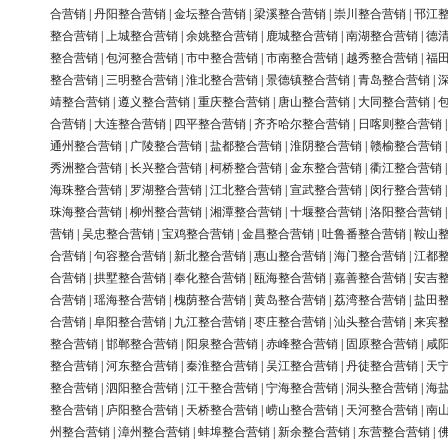
合营销
|
丹阳整合营销
|
金坛整合营销
|
梁溪整合营销
|
崇川整合营销
|
邗江
整合营销
|
上城整合营销
|
余姚整合营销
|
鹿城整合营销
|
南湖整合营销
|
德
整合营销
|
包河整合营销
|
市中整合营销
|
市南整合营销
|
越秀整合营销
|
福
整合营销
|
三明整合营销
|
淮北整合营销
|
景德镇整合营销
|
青岛整合营销
|
靖整合营销
|
遵义整合营销
|
重庆整合营销
|
唐山整合营销
|
大同整合营销
|
合营销
|
大连整合营销
|
四平整合营销
|
齐齐哈尔整合营销
|
日喀则整合营销
通州整合营销
|
广陵整合营销
|
盐都整合营销
|
淮阴整合营销
|
赣榆整合营销
秀洲整合营销
|
长兴整合营销
|
柯桥整合营销
|
金东整合营销
|
衢江整合营销
海珠整合营销
|
罗湖整合营销
|
江北整合营销
|
宣武整合营销
|
闵行整合营销
珠海整合营销
|
柳州整合营销
|
湘潭整合营销
|
十堰整合营销
|
洛阳整合营销
营销
|
吴忠整合营销
|
宝鸡整合营销
|
金昌整合营销
|
吐鲁番整合营销
|
鞍山
合营销
|
句容整合营销
|
新北整合营销
|
惠山整合营销
|
海门整合营销
|
江都
合营销
|
拱墅整合营销
|
奉化整合营销
|
瓯海整合营销
|
嘉善整合营销
|
安吉
合营销
|
瑶海整合营销
|
槐荫整合营销
|
黄岛整合营销
|
荔湾整合营销
|
盐田
合营销
|
阜阳整合营销
|
九江整合营销
|
枣庄整合营销
|
汕头整合营销
|
来宾
整合营销
|
邯郸整合营销
|
阳泉整合营销
|
赤峰整合营销
|
固原整合营销
|
咸
整合营销
|
河东整合营销
|
秦淮整合营销
|
吴江整合营销
|
丹徒整合营销
|
天
整合营销
|
泗阳整合营销
|
江干整合营销
|
宁海整合营销
|
洞头整合营销
|
海
整合营销
|
庐阳整合营销
|
天桥整合营销
|
崂山整合营销
|
天河整合营销
|
南
州整合营销
|
漳州整合营销
|
蚌埠整合营销
|
新余整合营销
|
东营整合营销
|