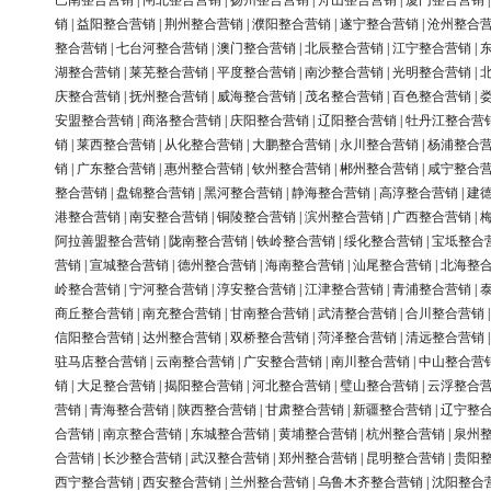
巴南整合营销
|
闸北整合营销
|
扬州整合营销
|
舟山整合营销
|
厦门整合营销
销
|
益阳整合营销
|
荆州整合营销
|
濮阳整合营销
|
遂宁整合营销
|
沧州整合
整合营销
|
七台河整合营销
|
澳门整合营销
|
北辰整合营销
|
江宁整合营销
|
湖整合营销
|
莱芜整合营销
|
平度整合营销
|
南沙整合营销
|
光明整合营销
|
庆整合营销
|
抚州整合营销
|
威海整合营销
|
茂名整合营销
|
百色整合营销
|
安盟整合营销
|
商洛整合营销
|
庆阳整合营销
|
辽阳整合营销
|
牡丹江整合营
销
|
莱西整合营销
|
从化整合营销
|
大鹏整合营销
|
永川整合营销
|
杨浦整合
销
|
广东整合营销
|
惠州整合营销
|
钦州整合营销
|
郴州整合营销
|
咸宁整合
整合营销
|
盘锦整合营销
|
黑河整合营销
|
静海整合营销
|
高淳整合营销
|
建
港整合营销
|
南安整合营销
|
铜陵整合营销
|
滨州整合营销
|
广西整合营销
|
阿拉善盟整合营销
|
陇南整合营销
|
铁岭整合营销
|
绥化整合营销
|
宝坻整合
营销
|
宣城整合营销
|
德州整合营销
|
海南整合营销
|
汕尾整合营销
|
北海整
岭整合营销
|
宁河整合营销
|
淳安整合营销
|
江津整合营销
|
青浦整合营销
|
商丘整合营销
|
南充整合营销
|
甘南整合营销
|
武清整合营销
|
合川整合营销
信阳整合营销
|
达州整合营销
|
双桥整合营销
|
菏泽整合营销
|
清远整合营销
驻马店整合营销
|
云南整合营销
|
广安整合营销
|
南川整合营销
|
中山整合营
销
|
大足整合营销
|
揭阳整合营销
|
河北整合营销
|
璧山整合营销
|
云浮整合
营销
|
青海整合营销
|
陕西整合营销
|
甘肃整合营销
|
新疆整合营销
|
辽宁整
合营销
|
南京整合营销
|
东城整合营销
|
黄埔整合营销
|
杭州整合营销
|
泉州
合营销
|
长沙整合营销
|
武汉整合营销
|
郑州整合营销
|
昆明整合营销
|
贵阳
西宁整合营销
|
西安整合营销
|
兰州整合营销
|
乌鲁木齐整合营销
|
沈阳整合