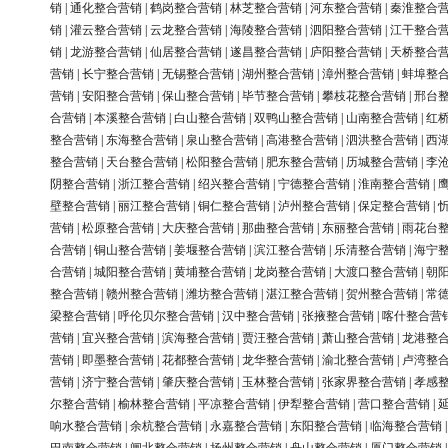
销
|
通化整合营销
|
鹤岗整合营销
|
林芝整合营销
|
河东整合营销
|
秦淮整合
销
|
灌云整合营销
|
云龙整合营销
|
海陵整合营销
|
泗阳整合营销
|
江干整合
销
|
龙游整合营销
|
仙居整合营销
|
遂昌整合营销
|
庐阳整合营销
|
天桥整合
营销
|
长宁整合营销
|
无锡整合营销
|
湖州整合营销
|
漳州整合营销
|
蚌埠整
营销
|
安阳整合营销
|
保山整合营销
|
毕节整合营销
|
攀枝花整合营销
|
邢台
合营销
|
本溪整合营销
|
白山整合营销
|
双鸭山整合营销
|
山南整合营销
|
红
整合营销
|
东海整合营销
|
泉山整合营销
|
高港整合营销
|
泗洪整合营销
|
西
整合营销
|
天台整合营销
|
松阳整合营销
|
肥东整合营销
|
历城整合营销
|
李
阴整合营销
|
浙江整合营销
|
绍兴整合营销
|
宁德整合营销
|
淮南整合营销
|
壁整合营销
|
丽江整合营销
|
铜仁整合营销
|
泸州整合营销
|
保定整合营销
|
营销
|
松原整合营销
|
大庆整合营销
|
那曲整合营销
|
东丽整合营销
|
雨花台
合营销
|
铜山整合营销
|
姜堰整合营销
|
滨江整合营销
|
乐清整合营销
|
海宁
合营销
|
城阳整合营销
|
黄埔整合营销
|
龙岗整合营销
|
大渡口整合营销
|
朝
整合营销
|
赣州整合营销
|
潍坊整合营销
|
湛江整合营销
|
贺州整合营销
|
常
梁整合营销
|
呼伦贝尔整合营销
|
汉中整合营销
|
张掖整合营销
|
喀什整合营
营销
|
宜兴整合营销
|
滨海整合营销
|
贾汪整合营销
|
萧山整合营销
|
龙港整
营销
|
即墨整合营销
|
花都整合营销
|
龙华整合营销
|
渝北整合营销
|
卢湾整
营销
|
济宁整合营销
|
肇庆整合营销
|
玉林整合营销
|
张家界整合营销
|
孝感
尔整合营销
|
榆林整合营销
|
平凉整合营销
|
伊犁整合营销
|
营口整合营销
|
响水整合营销
|
余杭整合营销
|
永嘉整合营销
|
东阳整合营销
|
临海整合营销