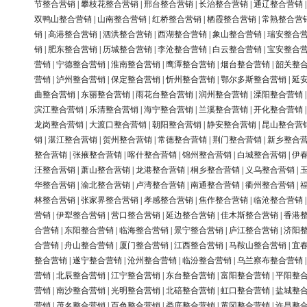
节整合营销
|
攀枝花整合营销
|
邢台整合营销
|
长治整合营销
|
通辽整合营销
双鸭山整合营销
|
山南整合营销
|
红桥整合营销
|
栖霞整合营销
|
常熟整合营
销
|
高港整合营销
|
泗洪整合营销
|
西湖整合营销
|
象山整合营销
|
瑞安整合
销
|
肥东整合营销
|
历城整合营销
|
李沧整合营销
|
白云整合营销
|
宝安整合
营销
|
宁德整合营销
|
淮南整合营销
|
鹰潭整合营销
|
烟台整合营销
|
韶关整
营销
|
泸州整合营销
|
保定整合营销
|
忻州整合营销
|
鄂尔多斯整合营销
|
延
曲整合营销
|
东丽整合营销
|
雨花台整合营销
|
润州整合营销
|
溧阳整合营销
滨江整合营销
|
乐清整合营销
|
海宁整合营销
|
兰溪整合营销
|
开化整合营销
龙岗整合营销
|
大渡口整合营销
|
朝阳整合营销
|
静安整合营销
|
昆山整合营
销
|
湛江整合营销
|
贺州整合营销
|
常德整合营销
|
荆门整合营销
|
新乡整合
整合营销
|
张掖整合营销
|
喀什整合营销
|
锦州整合营销
|
白城整合营销
|
伊
汪整合营销
|
萧山整合营销
|
龙港整合营销
|
桐乡整合营销
|
义乌整合营销
|
华整合营销
|
渝北整合营销
|
卢湾整合营销
|
南通整合营销
|
衢州整合营销
|
林整合营销
|
张家界整合营销
|
孝感整合营销
|
焦作整合营销
|
临沧整合营销
营销
|
伊犁整合营销
|
营口整合营销
|
延边整合营销
|
佳木斯整合营销
|
香港
合营销
|
东阳整合营销
|
临海整合营销
|
景宁整合营销
|
庐江整合营销
|
济阳
合营销
|
舟山整合营销
|
厦门整合营销
|
江西整合营销
|
马鞍山整合营销
|
宜
整合营销
|
遂宁整合营销
|
沧州整合营销
|
临汾整合营销
|
乌兰察布整合营销
营销
|
北辰整合营销
|
江宁整合营销
|
东台整合营销
|
富阳整合营销
|
平阳整
营销
|
南沙整合营销
|
光明整合营销
|
北碚整合营销
|
虹口整合营销
|
盐城整
营销
|
茂名整合营销
|
百色整合营销
|
娄底整合营销
|
黄冈整合营销
|
许昌整