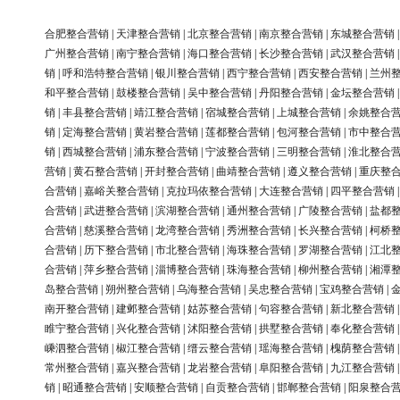
合肥整合营销
|
天津整合营销
|
北京整合营销
|
南京整合营销
|
东城整合营销
广州整合营销
|
南宁整合营销
|
海口整合营销
|
长沙整合营销
|
武汉整合营销
销
|
呼和浩特整合营销
|
银川整合营销
|
西宁整合营销
|
西安整合营销
|
兰州
和平整合营销
|
鼓楼整合营销
|
吴中整合营销
|
丹阳整合营销
|
金坛整合营销
销
|
丰县整合营销
|
靖江整合营销
|
宿城整合营销
|
上城整合营销
|
余姚整合
销
|
定海整合营销
|
黄岩整合营销
|
莲都整合营销
|
包河整合营销
|
市中整合
销
|
西城整合营销
|
浦东整合营销
|
宁波整合营销
|
三明整合营销
|
淮北整合
营销
|
黄石整合营销
|
开封整合营销
|
曲靖整合营销
|
遵义整合营销
|
重庆整
合营销
|
嘉峪关整合营销
|
克拉玛依整合营销
|
大连整合营销
|
四平整合营销
合营销
|
武进整合营销
|
滨湖整合营销
|
通州整合营销
|
广陵整合营销
|
盐都
合营销
|
慈溪整合营销
|
龙湾整合营销
|
秀洲整合营销
|
长兴整合营销
|
柯桥
合营销
|
历下整合营销
|
市北整合营销
|
海珠整合营销
|
罗湖整合营销
|
江北
合营销
|
萍乡整合营销
|
淄博整合营销
|
珠海整合营销
|
柳州整合营销
|
湘潭
岛整合营销
|
朔州整合营销
|
乌海整合营销
|
吴忠整合营销
|
宝鸡整合营销
|
南开整合营销
|
建邺整合营销
|
姑苏整合营销
|
句容整合营销
|
新北整合营销
睢宁整合营销
|
兴化整合营销
|
沭阳整合营销
|
拱墅整合营销
|
奉化整合营销
嵊泗整合营销
|
椒江整合营销
|
缙云整合营销
|
瑶海整合营销
|
槐荫整合营销
常州整合营销
|
嘉兴整合营销
|
龙岩整合营销
|
阜阳整合营销
|
九江整合营销
销
|
昭通整合营销
|
安顺整合营销
|
自贡整合营销
|
邯郸整合营销
|
阳泉整合