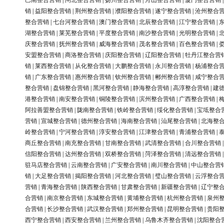
巴南整合营销
|
闸北整合营销
|
扬州整合营销
|
舟山整合营销
|
厦门整合营销
销
|
益阳整合营销
|
荆州整合营销
|
濮阳整合营销
|
遂宁整合营销
|
沧州整合
整合营销
|
七台河整合营销
|
澳门整合营销
|
北辰整合营销
|
江宁整合营销
|
湖整合营销
|
莱芜整合营销
|
平度整合营销
|
南沙整合营销
|
光明整合营销
|
庆整合营销
|
抚州整合营销
|
威海整合营销
|
茂名整合营销
|
百色整合营销
|
安盟整合营销
|
商洛整合营销
|
庆阳整合营销
|
辽阳整合营销
|
牡丹江整合营
销
|
莱西整合营销
|
从化整合营销
|
大鹏整合营销
|
永川整合营销
|
杨浦整合
销
|
广东整合营销
|
惠州整合营销
|
钦州整合营销
|
郴州整合营销
|
咸宁整合
整合营销
|
盘锦整合营销
|
黑河整合营销
|
静海整合营销
|
高淳整合营销
|
建
港整合营销
|
南安整合营销
|
铜陵整合营销
|
滨州整合营销
|
广西整合营销
|
阿拉善盟整合营销
|
陇南整合营销
|
铁岭整合营销
|
绥化整合营销
|
宝坻整合
营销
|
宣城整合营销
|
德州整合营销
|
海南整合营销
|
汕尾整合营销
|
北海整
岭整合营销
|
宁河整合营销
|
淳安整合营销
|
江津整合营销
|
青浦整合营销
|
商丘整合营销
|
南充整合营销
|
甘南整合营销
|
武清整合营销
|
合川整合营销
信阳整合营销
|
达州整合营销
|
双桥整合营销
|
菏泽整合营销
|
清远整合营销
驻马店整合营销
|
云南整合营销
|
广安整合营销
|
南川整合营销
|
中山整合营
销
|
大足整合营销
|
揭阳整合营销
|
河北整合营销
|
璧山整合营销
|
云浮整合
营销
|
青海整合营销
|
陕西整合营销
|
甘肃整合营销
|
新疆整合营销
|
辽宁整
合营销
|
南京整合营销
|
东城整合营销
|
黄埔整合营销
|
杭州整合营销
|
泉州
合营销
|
长沙整合营销
|
武汉整合营销
|
郑州整合营销
|
昆明整合营销
|
贵阳
西宁整合营销
|
西安整合营销
|
兰州整合营销
|
乌鲁木齐整合营销
|
沈阳整合