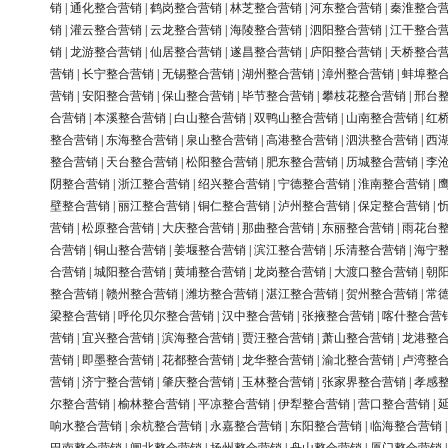
销
|
通化整合营销
|
鹤岗整合营销
|
林芝整合营销
|
河东整合营销
|
秦淮整合
销
|
灌云整合营销
|
云龙整合营销
|
海陵整合营销
|
泗阳整合营销
|
江干整合
销
|
龙游整合营销
|
仙居整合营销
|
遂昌整合营销
|
庐阳整合营销
|
天桥整合
营销
|
长宁整合营销
|
无锡整合营销
|
湖州整合营销
|
漳州整合营销
|
蚌埠整
营销
|
安阳整合营销
|
保山整合营销
|
毕节整合营销
|
攀枝花整合营销
|
邢台
合营销
|
本溪整合营销
|
白山整合营销
|
双鸭山整合营销
|
山南整合营销
|
红
整合营销
|
东海整合营销
|
泉山整合营销
|
高港整合营销
|
泗洪整合营销
|
西
整合营销
|
天台整合营销
|
松阳整合营销
|
肥东整合营销
|
历城整合营销
|
李
阴整合营销
|
浙江整合营销
|
绍兴整合营销
|
宁德整合营销
|
淮南整合营销
|
壁整合营销
|
丽江整合营销
|
铜仁整合营销
|
泸州整合营销
|
保定整合营销
|
营销
|
松原整合营销
|
大庆整合营销
|
那曲整合营销
|
东丽整合营销
|
雨花台
合营销
|
铜山整合营销
|
姜堰整合营销
|
滨江整合营销
|
乐清整合营销
|
海宁
合营销
|
城阳整合营销
|
黄埔整合营销
|
龙岗整合营销
|
大渡口整合营销
|
朝
整合营销
|
赣州整合营销
|
潍坊整合营销
|
湛江整合营销
|
贺州整合营销
|
常
梁整合营销
|
呼伦贝尔整合营销
|
汉中整合营销
|
张掖整合营销
|
喀什整合营
营销
|
宜兴整合营销
|
滨海整合营销
|
贾汪整合营销
|
萧山整合营销
|
龙港整
营销
|
即墨整合营销
|
花都整合营销
|
龙华整合营销
|
渝北整合营销
|
卢湾整
营销
|
济宁整合营销
|
肇庆整合营销
|
玉林整合营销
|
张家界整合营销
|
孝感
尔整合营销
|
榆林整合营销
|
平凉整合营销
|
伊犁整合营销
|
营口整合营销
|
响水整合营销
|
余杭整合营销
|
永嘉整合营销
|
东阳整合营销
|
临海整合营销