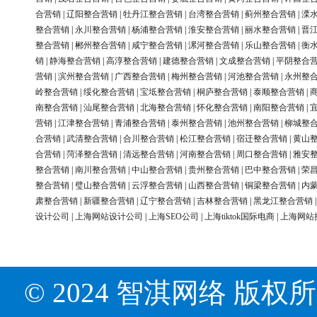
合营销
|
辽阳整合营销
|
牡丹江整合营销
|
台湾整合营销
|
蓟州整合营销
|
溧
整合营销
|
永川整合营销
|
杨浦整合营销
|
淮安整合营销
|
丽水整合营销
|
晋
整合营销
|
郴州整合营销
|
咸宁整合营销
|
漯河整合营销
|
乐山整合营销
|
衡
销
|
静海整合营销
|
高淳整合营销
|
建德整合营销
|
文成整合营销
|
平阴整合
营销
|
滨州整合营销
|
广西整合营销
|
梅州整合营销
|
河池整合营销
|
永州整
岭整合营销
|
绥化整合营销
|
宝坻整合营销
|
桐庐整合营销
|
泰顺整合营销
|
南整合营销
|
汕尾整合营销
|
北海整合营销
|
怀化整合营销
|
南阳整合营销
|
营销
|
江津整合营销
|
青浦整合营销
|
泰州整合营销
|
池州整合营销
|
柳城整
合营销
|
武清整合营销
|
合川整合营销
|
松江整合营销
|
宿迁整合营销
|
黄山
合营销
|
菏泽整合营销
|
清远整合营销
|
河南整合营销
|
周口整合营销
|
雅安
整合营销
|
南川整合营销
|
中山整合营销
|
贵州整合营销
|
巴中整合营销
|
荣
整合营销
|
璧山整合营销
|
云浮整合营销
|
山西整合营销
|
铜梁整合营销
|
内
肃整合营销
|
新疆整合营销
|
辽宁整合营销
|
吉林整合营销
|
黑龙江整合营销
设计公司
|
上海网站设计公司
|
上海SEO公司
|
上海tiktok国际电商
|
上海网站
© 2024 智淇网络 版权所有 Al