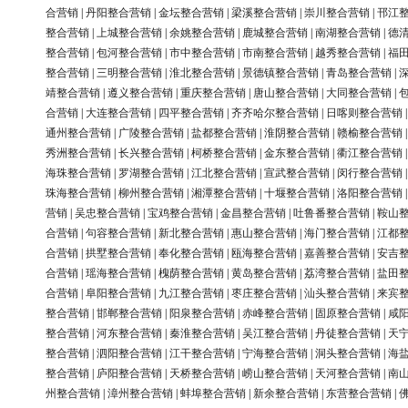
合营销
|
丹阳整合营销
|
金坛整合营销
|
梁溪整合营销
|
崇川整合营销
|
邗江
整合营销
|
上城整合营销
|
余姚整合营销
|
鹿城整合营销
|
南湖整合营销
|
德
整合营销
|
包河整合营销
|
市中整合营销
|
市南整合营销
|
越秀整合营销
|
福
整合营销
|
三明整合营销
|
淮北整合营销
|
景德镇整合营销
|
青岛整合营销
|
靖整合营销
|
遵义整合营销
|
重庆整合营销
|
唐山整合营销
|
大同整合营销
|
合营销
|
大连整合营销
|
四平整合营销
|
齐齐哈尔整合营销
|
日喀则整合营销
通州整合营销
|
广陵整合营销
|
盐都整合营销
|
淮阴整合营销
|
赣榆整合营销
秀洲整合营销
|
长兴整合营销
|
柯桥整合营销
|
金东整合营销
|
衢江整合营销
海珠整合营销
|
罗湖整合营销
|
江北整合营销
|
宣武整合营销
|
闵行整合营销
珠海整合营销
|
柳州整合营销
|
湘潭整合营销
|
十堰整合营销
|
洛阳整合营销
营销
|
吴忠整合营销
|
宝鸡整合营销
|
金昌整合营销
|
吐鲁番整合营销
|
鞍山
合营销
|
句容整合营销
|
新北整合营销
|
惠山整合营销
|
海门整合营销
|
江都
合营销
|
拱墅整合营销
|
奉化整合营销
|
瓯海整合营销
|
嘉善整合营销
|
安吉
合营销
|
瑶海整合营销
|
槐荫整合营销
|
黄岛整合营销
|
荔湾整合营销
|
盐田
合营销
|
阜阳整合营销
|
九江整合营销
|
枣庄整合营销
|
汕头整合营销
|
来宾
整合营销
|
邯郸整合营销
|
阳泉整合营销
|
赤峰整合营销
|
固原整合营销
|
咸
整合营销
|
河东整合营销
|
秦淮整合营销
|
吴江整合营销
|
丹徒整合营销
|
天
整合营销
|
泗阳整合营销
|
江干整合营销
|
宁海整合营销
|
洞头整合营销
|
海
整合营销
|
庐阳整合营销
|
天桥整合营销
|
崂山整合营销
|
天河整合营销
|
南
州整合营销
|
漳州整合营销
|
蚌埠整合营销
|
新余整合营销
|
东营整合营销
|