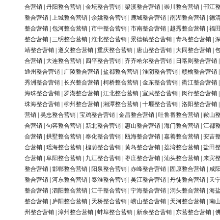
合营销
|
丹阳整合营销
|
金坛整合营销
|
梁溪整合营销
|
崇川整合营销
|
邗江
整合营销
|
上城整合营销
|
余姚整合营销
|
鹿城整合营销
|
南湖整合营销
|
德
整合营销
|
包河整合营销
|
市中整合营销
|
市南整合营销
|
越秀整合营销
|
福
整合营销
|
三明整合营销
|
淮北整合营销
|
景德镇整合营销
|
青岛整合营销
|
靖整合营销
|
遵义整合营销
|
重庆整合营销
|
唐山整合营销
|
大同整合营销
|
合营销
|
大连整合营销
|
四平整合营销
|
齐齐哈尔整合营销
|
日喀则整合营销
通州整合营销
|
广陵整合营销
|
盐都整合营销
|
淮阴整合营销
|
赣榆整合营销
秀洲整合营销
|
长兴整合营销
|
柯桥整合营销
|
金东整合营销
|
衢江整合营销
海珠整合营销
|
罗湖整合营销
|
江北整合营销
|
宣武整合营销
|
闵行整合营销
珠海整合营销
|
柳州整合营销
|
湘潭整合营销
|
十堰整合营销
|
洛阳整合营销
营销
|
吴忠整合营销
|
宝鸡整合营销
|
金昌整合营销
|
吐鲁番整合营销
|
鞍山
合营销
|
句容整合营销
|
新北整合营销
|
惠山整合营销
|
海门整合营销
|
江都
合营销
|
拱墅整合营销
|
奉化整合营销
|
瓯海整合营销
|
嘉善整合营销
|
安吉
合营销
|
瑶海整合营销
|
槐荫整合营销
|
黄岛整合营销
|
荔湾整合营销
|
盐田
合营销
|
阜阳整合营销
|
九江整合营销
|
枣庄整合营销
|
汕头整合营销
|
来宾
整合营销
|
邯郸整合营销
|
阳泉整合营销
|
赤峰整合营销
|
固原整合营销
|
咸
整合营销
|
河东整合营销
|
秦淮整合营销
|
吴江整合营销
|
丹徒整合营销
|
天
整合营销
|
泗阳整合营销
|
江干整合营销
|
宁海整合营销
|
洞头整合营销
|
海
整合营销
|
庐阳整合营销
|
天桥整合营销
|
崂山整合营销
|
天河整合营销
|
南
州整合营销
|
漳州整合营销
|
蚌埠整合营销
|
新余整合营销
|
东营整合营销
|