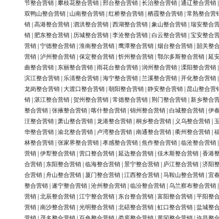
节整合营销
|
攀枝花整合营销
|
邢台整合营销
|
长治整合营销
|
通辽整合营销
双鸭山整合营销
|
山南整合营销
|
红桥整合营销
|
栖霞整合营销
|
常熟整合营
销
|
高港整合营销
|
泗洪整合营销
|
西湖整合营销
|
象山整合营销
|
瑞安整合
销
|
肥东整合营销
|
历城整合营销
|
李沧整合营销
|
白云整合营销
|
宝安整合
营销
|
宁德整合营销
|
淮南整合营销
|
鹰潭整合营销
|
烟台整合营销
|
韶关整
营销
|
泸州整合营销
|
保定整合营销
|
忻州整合营销
|
鄂尔多斯整合营销
|
延
曲整合营销
|
东丽整合营销
|
雨花台整合营销
|
润州整合营销
|
溧阳整合营销
滨江整合营销
|
乐清整合营销
|
海宁整合营销
|
兰溪整合营销
|
开化整合营销
龙岗整合营销
|
大渡口整合营销
|
朝阳整合营销
|
静安整合营销
|
昆山整合营
销
|
湛江整合营销
|
贺州整合营销
|
常德整合营销
|
荆门整合营销
|
新乡整合
整合营销
|
张掖整合营销
|
喀什整合营销
|
锦州整合营销
|
白城整合营销
|
伊
汪整合营销
|
萧山整合营销
|
龙港整合营销
|
桐乡整合营销
|
义乌整合营销
|
华整合营销
|
渝北整合营销
|
卢湾整合营销
|
南通整合营销
|
衢州整合营销
|
林整合营销
|
张家界整合营销
|
孝感整合营销
|
焦作整合营销
|
临沧整合营销
营销
|
伊犁整合营销
|
营口整合营销
|
延边整合营销
|
佳木斯整合营销
|
香港
合营销
|
东阳整合营销
|
临海整合营销
|
景宁整合营销
|
庐江整合营销
|
济阳
合营销
|
舟山整合营销
|
厦门整合营销
|
江西整合营销
|
马鞍山整合营销
|
宜
整合营销
|
遂宁整合营销
|
沧州整合营销
|
临汾整合营销
|
乌兰察布整合营销
营销
|
北辰整合营销
|
江宁整合营销
|
东台整合营销
|
富阳整合营销
|
平阳整
营销
|
南沙整合营销
|
光明整合营销
|
北碚整合营销
|
虹口整合营销
|
盐城整
营销
|
茂名整合营销
|
百色整合营销
|
娄底整合营销
|
黄冈整合营销
|
许昌整