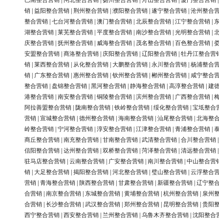
巴南整合营销
|
闸北整合营销
|
扬州整合营销
|
舟山整合营销
|
厦门整合营销
销
|
益阳整合营销
|
荆州整合营销
|
濮阳整合营销
|
遂宁整合营销
|
沧州整合
整合营销
|
七台河整合营销
|
澳门整合营销
|
北辰整合营销
|
江宁整合营销
|
湖整合营销
|
莱芜整合营销
|
平度整合营销
|
南沙整合营销
|
光明整合营销
|
庆整合营销
|
抚州整合营销
|
威海整合营销
|
茂名整合营销
|
百色整合营销
|
安盟整合营销
|
商洛整合营销
|
庆阳整合营销
|
辽阳整合营销
|
牡丹江整合营
销
|
莱西整合营销
|
从化整合营销
|
大鹏整合营销
|
永川整合营销
|
杨浦整合
销
|
广东整合营销
|
惠州整合营销
|
钦州整合营销
|
郴州整合营销
|
咸宁整合
整合营销
|
盘锦整合营销
|
黑河整合营销
|
静海整合营销
|
高淳整合营销
|
建
港整合营销
|
南安整合营销
|
铜陵整合营销
|
滨州整合营销
|
广西整合营销
|
阿拉善盟整合营销
|
陇南整合营销
|
铁岭整合营销
|
绥化整合营销
|
宝坻整合
营销
|
宣城整合营销
|
德州整合营销
|
海南整合营销
|
汕尾整合营销
|
北海整
岭整合营销
|
宁河整合营销
|
淳安整合营销
|
江津整合营销
|
青浦整合营销
|
商丘整合营销
|
南充整合营销
|
甘南整合营销
|
武清整合营销
|
合川整合营销
信阳整合营销
|
达州整合营销
|
双桥整合营销
|
菏泽整合营销
|
清远整合营销
驻马店整合营销
|
云南整合营销
|
广安整合营销
|
南川整合营销
|
中山整合营
销
|
大足整合营销
|
揭阳整合营销
|
河北整合营销
|
璧山整合营销
|
云浮整合
营销
|
青海整合营销
|
陕西整合营销
|
甘肃整合营销
|
新疆整合营销
|
辽宁整
合营销
|
南京整合营销
|
东城整合营销
|
黄埔整合营销
|
杭州整合营销
|
泉州
合营销
|
长沙整合营销
|
武汉整合营销
|
郑州整合营销
|
昆明整合营销
|
贵阳
西宁整合营销
|
西安整合营销
|
兰州整合营销
|
乌鲁木齐整合营销
|
沈阳整合