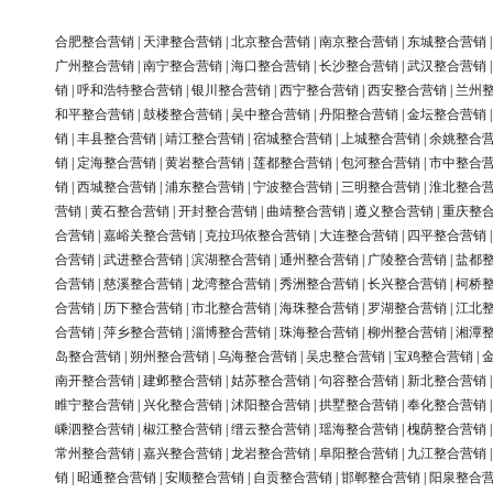
合肥整合营销
|
天津整合营销
|
北京整合营销
|
南京整合营销
|
东城整合营销
广州整合营销
|
南宁整合营销
|
海口整合营销
|
长沙整合营销
|
武汉整合营销
销
|
呼和浩特整合营销
|
银川整合营销
|
西宁整合营销
|
西安整合营销
|
兰州
和平整合营销
|
鼓楼整合营销
|
吴中整合营销
|
丹阳整合营销
|
金坛整合营销
销
|
丰县整合营销
|
靖江整合营销
|
宿城整合营销
|
上城整合营销
|
余姚整合
销
|
定海整合营销
|
黄岩整合营销
|
莲都整合营销
|
包河整合营销
|
市中整合
销
|
西城整合营销
|
浦东整合营销
|
宁波整合营销
|
三明整合营销
|
淮北整合
营销
|
黄石整合营销
|
开封整合营销
|
曲靖整合营销
|
遵义整合营销
|
重庆整
合营销
|
嘉峪关整合营销
|
克拉玛依整合营销
|
大连整合营销
|
四平整合营销
合营销
|
武进整合营销
|
滨湖整合营销
|
通州整合营销
|
广陵整合营销
|
盐都
合营销
|
慈溪整合营销
|
龙湾整合营销
|
秀洲整合营销
|
长兴整合营销
|
柯桥
合营销
|
历下整合营销
|
市北整合营销
|
海珠整合营销
|
罗湖整合营销
|
江北
合营销
|
萍乡整合营销
|
淄博整合营销
|
珠海整合营销
|
柳州整合营销
|
湘潭
岛整合营销
|
朔州整合营销
|
乌海整合营销
|
吴忠整合营销
|
宝鸡整合营销
|
南开整合营销
|
建邺整合营销
|
姑苏整合营销
|
句容整合营销
|
新北整合营销
睢宁整合营销
|
兴化整合营销
|
沭阳整合营销
|
拱墅整合营销
|
奉化整合营销
嵊泗整合营销
|
椒江整合营销
|
缙云整合营销
|
瑶海整合营销
|
槐荫整合营销
常州整合营销
|
嘉兴整合营销
|
龙岩整合营销
|
阜阳整合营销
|
九江整合营销
销
|
昭通整合营销
|
安顺整合营销
|
自贡整合营销
|
邯郸整合营销
|
阳泉整合