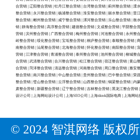
合营销
|
辽阳整合营销
|
牡丹江整合营销
|
台湾整合营销
|
蓟州整合营销
|
溧
整合营销
|
永川整合营销
|
杨浦整合营销
|
淮安整合营销
|
丽水整合营销
|
晋
整合营销
|
郴州整合营销
|
咸宁整合营销
|
漯河整合营销
|
乐山整合营销
|
衡
销
|
静海整合营销
|
高淳整合营销
|
建德整合营销
|
文成整合营销
|
平阴整合
营销
|
滨州整合营销
|
广西整合营销
|
梅州整合营销
|
河池整合营销
|
永州整
岭整合营销
|
绥化整合营销
|
宝坻整合营销
|
桐庐整合营销
|
泰顺整合营销
|
南整合营销
|
汕尾整合营销
|
北海整合营销
|
怀化整合营销
|
南阳整合营销
|
营销
|
江津整合营销
|
青浦整合营销
|
泰州整合营销
|
池州整合营销
|
柳城整
合营销
|
武清整合营销
|
合川整合营销
|
松江整合营销
|
宿迁整合营销
|
黄山
合营销
|
菏泽整合营销
|
清远整合营销
|
河南整合营销
|
周口整合营销
|
雅安
整合营销
|
南川整合营销
|
中山整合营销
|
贵州整合营销
|
巴中整合营销
|
荣
整合营销
|
璧山整合营销
|
云浮整合营销
|
山西整合营销
|
铜梁整合营销
|
内
肃整合营销
|
新疆整合营销
|
辽宁整合营销
|
吉林整合营销
|
黑龙江整合营销
设计公司
|
上海网站设计公司
|
上海SEO公司
|
上海tiktok国际电商
|
上海网站
© 2024 智淇网络 版权所有 Al