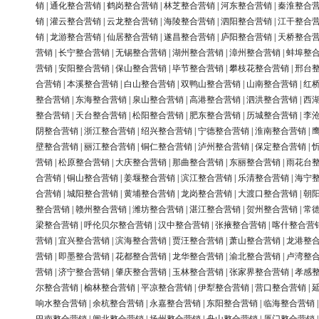
销
|
通化整合营销
|
鹤岗整合营销
|
林芝整合营销
|
河东整合营销
|
秦淮整合
销
|
灌云整合营销
|
云龙整合营销
|
海陵整合营销
|
泗阳整合营销
|
江干整合
销
|
龙游整合营销
|
仙居整合营销
|
遂昌整合营销
|
庐阳整合营销
|
天桥整合
营销
|
长宁整合营销
|
无锡整合营销
|
湖州整合营销
|
漳州整合营销
|
蚌埠整
营销
|
安阳整合营销
|
保山整合营销
|
毕节整合营销
|
攀枝花整合营销
|
邢台
合营销
|
本溪整合营销
|
白山整合营销
|
双鸭山整合营销
|
山南整合营销
|
红
整合营销
|
东海整合营销
|
泉山整合营销
|
高港整合营销
|
泗洪整合营销
|
西
整合营销
|
天台整合营销
|
松阳整合营销
|
肥东整合营销
|
历城整合营销
|
李
阴整合营销
|
浙江整合营销
|
绍兴整合营销
|
宁德整合营销
|
淮南整合营销
|
壁整合营销
|
丽江整合营销
|
铜仁整合营销
|
泸州整合营销
|
保定整合营销
|
营销
|
松原整合营销
|
大庆整合营销
|
那曲整合营销
|
东丽整合营销
|
雨花台
合营销
|
铜山整合营销
|
姜堰整合营销
|
滨江整合营销
|
乐清整合营销
|
海宁
合营销
|
城阳整合营销
|
黄埔整合营销
|
龙岗整合营销
|
大渡口整合营销
|
朝
整合营销
|
赣州整合营销
|
潍坊整合营销
|
湛江整合营销
|
贺州整合营销
|
常
梁整合营销
|
呼伦贝尔整合营销
|
汉中整合营销
|
张掖整合营销
|
喀什整合营
营销
|
宜兴整合营销
|
滨海整合营销
|
贾汪整合营销
|
萧山整合营销
|
龙港整
营销
|
即墨整合营销
|
花都整合营销
|
龙华整合营销
|
渝北整合营销
|
卢湾整
营销
|
济宁整合营销
|
肇庆整合营销
|
玉林整合营销
|
张家界整合营销
|
孝感
尔整合营销
|
榆林整合营销
|
平凉整合营销
|
伊犁整合营销
|
营口整合营销
|
响水整合营销
|
余杭整合营销
|
永嘉整合营销
|
东阳整合营销
|
临海整合营销